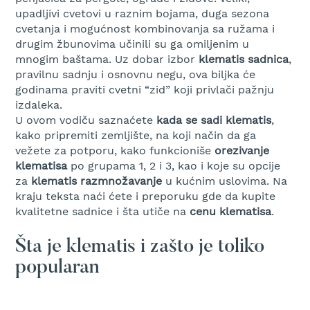
A
k
upadljivi cvetovi u raznim bojama, duga sezona
u
cvetanja i mogućnost kombinovanja sa ružama i
m
drugim žbunovima učinili su ga omiljenim u
u
mnogim baštama. Uz dobar izbor
klematis sadnica
,
l
pravilnu sadnju i osnovnu negu, ova biljka će
a
godinama praviti cvetni “zid” koji privlači pažnju
t
izdaleka.
o
r
U ovom vodiču saznaćete
kada se sadi klematis
,
s
kako pripremiti zemljište, na koji način da ga
k
vežete za potporu, kako funkcioniše
orezivanje
e
klematisa
po grupama 1, 2 i 3, kao i koje su opcije
k
za
klematis razmnožavanje
u kućnim uslovima. Na
o
kraju teksta naći ćete i preporuku gde da kupite
s
i
kvalitetne sadnice i šta utiče na
cenu
klematisa
.
l
i
Šta je klematis i zašto je toliko
c
e
popularan
z
a
t