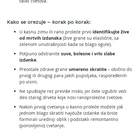
talas cvetova.
l
a
v
e
Kako se orezuje – korak po korak:
z
U kasnu zimu ili rano proleće prvo
identifikujte žive
a
od mrtvih izdanaka
(žive grane su elastične, sa
t
zelenom unutrašnjosti kada se blago ogule).
r
i
Potpuno odstranite
suve, bolesne i vrlo slabe
m
izdanke
.
e
Preostale zdrave grane
umereno skratite
– obično do
r
prvog ili drugog para jakih pupoljaka, raspoređenih
S
po visini.
t
Ne spuštajte rez previše nisko, jer ćete izgubiti veći
r
deo starog drveta koje nosi ranoprolećne cvetove.
u
n
Nakon prvog cvetanja u kasno proleće možete još
e
jednom blago skratiti najduže izdanke da biste
z
formirali uredniji oblik i podstakli remontantno
a
(ponovljeno) cvetanje.
t
r