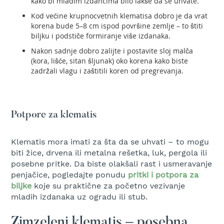
kako bi mladim izdancima bilo lakše da se uhvate.
e
Kod većine krupnocvetnih klematisa dobro je da vrat
z
korena bude 5–8 cm ispod površine zemlje – to štiti
a
biljku i podstiče formiranje više izdanaka.
t
r
Nakon sadnje dobro zalijte i postavite sloj malča
a
(kora, lišće, sitan šljunak) oko korena kako biste
v
zadržali vlagu i zaštitili koren od pregrevanja.
u
R
o
b
Potpore za klematis
o
t
Klematis mora imati za šta da se uhvati – to mogu
k
o
biti žice, drvena ili metalna rešetka, luk, pergola ili
s
posebne pritke. Da biste olakšali rast i usmeravanje
i
penjačice, pogledajte ponudu
pritki i potpora za
l
biljke
koje su praktične za početno vezivanje
i
mladih izdanaka uz ogradu ili stub.
c
e
z
Zimzeleni klematis – posebna