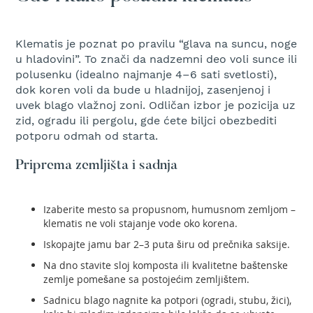
b
e
n
Klematis je poznat po pravilu “glava na suncu, noge
z
i
u hladovini”. To znači da nadzemni deo voli sunce ili
n
polusenku (idealno najmanje 4–6 sati svetlosti),
dok koren voli da bude u hladnijoj, zasenjenoj i
E
uvek blago vlažnoj zoni. Odličan izbor je pozicija uz
l
zid, ogradu ili pergolu, gde ćete biljci obezbediti
e
potporu odmah od starta.
k
t
r
Priprema zemljišta i sadnja
i
č
n
Izaberite mesto sa propusnom, humusnom zemljom –
e
klematis ne voli stajanje vode oko korena.
k
Iskopajte jamu bar 2–3 puta širu od prečnika saksije.
o
s
Na dno stavite sloj komposta ili kvalitetne baštenske
i
zemlje pomešane sa postojećim zemljištem.
l
i
Sadnicu blago nagnite ka potpori (ogradi, stubu, žici),
c