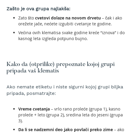
o
t
Zašto je ova grupa najlakša:
o
Zato što
cvetovi dolaze na novom drvetu
– čak i ako
r
orežete jače, nećete izgubiti cvetanje te godine.
n
e
Većina ovih klematisa svake godine kreće “iznova” i do
t
kasnog leta izgleda potpuno bujno.
e
s
t
e
r
Kako da (otprilike) prepoznate kojoj grupi
e
pripada vaš klematis
E
l
Ako nemate etiketu i niste sigurni kojoj grupi biljka
e
pripada, posmatrajte:
k
t
Vreme cvetanja
– vrlo rano proleće (grupa 1), kasno
r
i
proleće + leto (grupa 2), sredina leta do jeseni (grupa
č
3).
n
Da li se nadzemni deo jako povlači preko zime
– ako
e