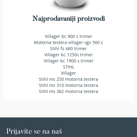
e
k
t
Najprodavaniji proizvodi
r
i
č
Villager bc 900 s trimer
n
Motorna testera villager vgs 560 s
e
Stihl fs 460 trimer
m
Villager bc 1250s trimer
a
Villager bc 1900 s trimer
k
STIHL
a
z
Villager
e
Stihl ms 250 motorna testera
z
Stihl ms 310 motorna testera
a
Stihl ms 382 motorna testera
ž
i
v
u
o
g
Prijavite se na naš
r