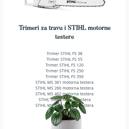
n
e
m
a
k
Trimeri za travu i STIHL motorne
a
testere
z
e
z
Trimer STIHL FS 38
a
Trimer STIHL FS 55
ž
Trimer STIHL FS 120
i
Trimer STIHL FS 250
v
Trimer STIHL FS 350
u
o
STIHL MS 361 motorna testera
g
STIHL MS 260 motorna testera
r
STIHL MS 462 motorna testera
a
STIHL 500i motorna testera
d
STIHL MS 230 motorna testera
u
E
l