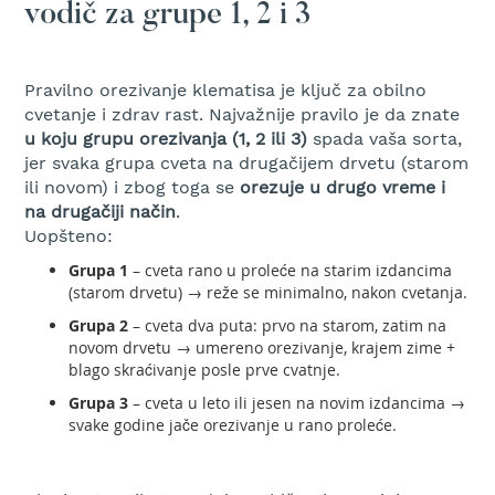
vodič za grupe 1, 2 i 3
T
r
i
m
Pravilno orezivanje klematisa je ključ za obilno
e
cvetanje i zdrav rast. Najvažnije pravilo je da znate
r
i
u koju grupu orezivanja (1, 2 ili 3)
spada vaša sorta,
z
jer svaka grupa cveta na drugačijem drvetu (starom
a
ili novom) i zbog toga se
orezuje u drugo vreme i
t
na drugačiji način
.
r
Uopšteno:
a
v
Grupa 1
– cveta rano u proleće na starim izdancima
u
(starom drvetu) → reže se minimalno, nakon cvetanja.
A
Grupa 2
– cveta dva puta: prvo na starom, zatim na
k
novom drvetu → umereno orezivanje, krajem zime +
u
blago skraćivanje posle prve cvatnje.
m
Grupa 3
– cveta u leto ili jesen na novim izdancima →
u
svake godine jače orezivanje u rano proleće.
l
a
t
o