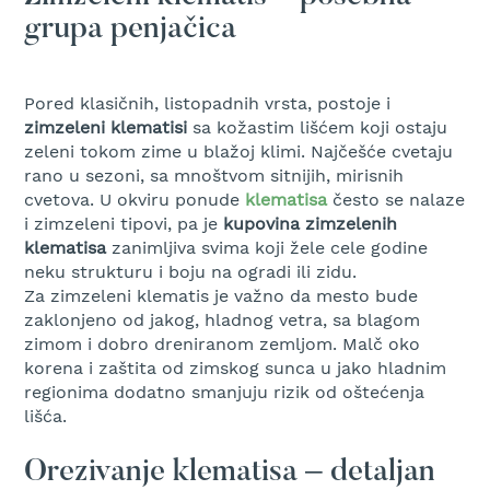
a
grupa penjačica
t
r
a
v
Pored klasičnih, listopadnih vrsta, postoje i
u
zimzeleni klematisi
sa kožastim lišćem koji ostaju
zeleni tokom zime u blažoj klimi. Najčešće cvetaju
N
o
rano u sezoni, sa mnoštvom sitnijih, mirisnih
ž
cvetova. U okviru ponude
klematisa
često se nalaze
e
i zimzeleni tipovi, pa je
kupovina
zimzelenih
v
klematisa
zanimljiva svima koji žele cele godine
i
neku strukturu i boju na ogradi ili zidu.
z
Za zimzeleni klematis je važno da mesto bude
a
zaklonjeno od jakog, hladnog vetra, sa blagom
k
o
zimom i dobro dreniranom zemljom. Malč oko
s
korena i zaštita od zimskog sunca u jako hladnim
i
regionima dodatno smanjuju rizik od oštećenja
l
lišća.
i
c
e
Orezivanje klematisa – detaljan