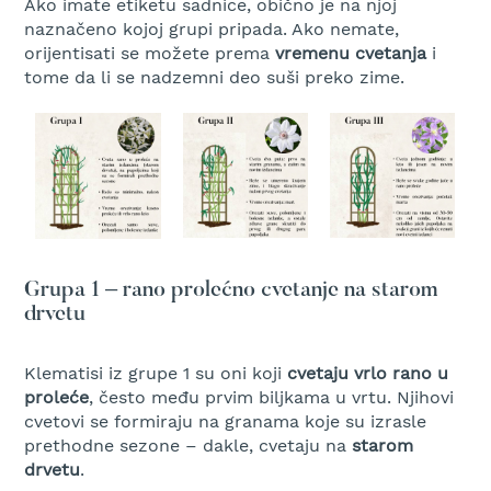
Ako imate etiketu sadnice, obično je na njoj
r
naznačeno kojoj grupi pripada. Ako nemate,
s
orijentisati se možete prema
vremenu cvetanja
i
k
i
tome da li se nadzemni deo suši preko zime.
t
r
i
m
e
r
i
z
a
t
Grupa 1 – rano prolećno cvetanje na starom
r
drvetu
a
v
u
Klematisi iz grupe 1 su oni koji
cvetaju vrlo rano u
proleće
, često među prvim biljkama u vrtu. Njihovi
B
cvetovi se formiraju na granama koje su izrasle
e
prethodne sezone – dakle, cvetaju na
starom
n
drvetu
.
z