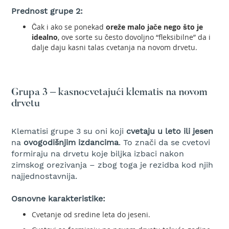
i
Prednost grupe 2:
m
e
Čak i ako se ponekad
oreže malo jače nego što je
r
idealno
, ove sorte su često dovoljno “fleksibilne” da i
dalje daju kasni talas cvetanja na novom drvetu.
M
o
t
o
r
Grupa 3 – kasnocvetajući klematis na novom
n
drvetu
e
t
e
Klematisi grupe 3 su oni koji
cvetaju u leto ili jesen
s
t
na
ovogodišnjim izdancima
. To znači da se cvetovi
e
formiraju na drvetu koje biljka izbaci nakon
r
zimskog orezivanja – zbog toga je rezidba kod njih
e
najjednostavnija.
A
Osnovne karakteristike:
k
u
Cvetanje od sredine leta do jeseni.
m
o