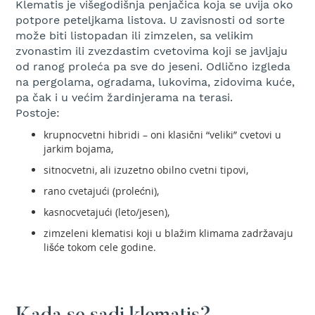
Klematis je višegodišnja penjačica koja se uvija oko
r
a
potpore peteljkama listova. U zavisnosti od sorte
v
može biti listopadan ili zimzelen, sa velikim
u
zvonastim ili zvezdastim cvetovima koji se javljaju
od ranog proleća pa sve do jeseni. Odlično izgleda
S
na pergolama, ogradama, lukovima, zidovima kuće,
a
pa čak i u većim žardinjerama na terasi.
m
Postoje:
o
h
krupnocvetni hibridi – oni klasični “veliki” cvetovi u
o
jarkim bojama,
d
n
sitnocvetni, ali izuzetno obilno cvetni tipovi,
e
rano cvetajući (prolećni),
k
o
kasnocvetajući (leto/jesen),
s
zimzeleni klematisi koji u blažim klimama zadržavaju
i
l
lišće tokom cele godine.
i
c
e
z
a