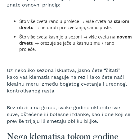
s
znate osnovni princip:
k
e
m
Što više cveta rano u proleće → više cveta na
starom
o
drvetu
→ ne dirati pre cvetanja, samo posle.
t
Što više cveta kasnije u sezoni → više cveta na
novom
o
drvetu
→ orezuje se jače u kasnu zimu / rano
r
proleće.
n
e
t
e
Uz nekoliko sezona iskustva, jasno ćete “čitati”
s
kako vaš klematis reaguje na rez i lako ćete naći
t
idealnu meru između bogatog cvetanja i urednog,
e
kontrolisanog rasta.
r
e
Bez obzira na grupu, svake godine uklonite sve
L
suve, oštećene ili bolesne izdanke, kao i one koji se
a
n
previše trljaju ili smetaju obliku biljke.
c
i
Nega klematisa tokom godine
z