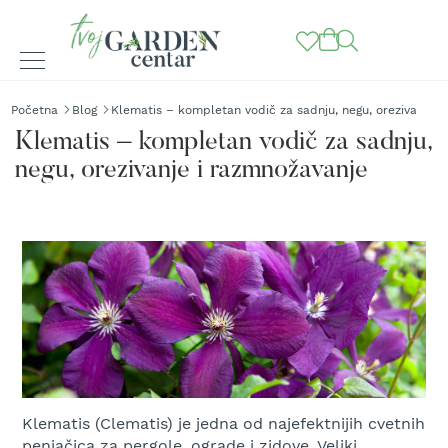
BAŠTENSKE
Početna
Blog
Klematis – kompletan vodič za sadnju, negu, orezivanje i
MAŠINE
Klematis – kompletan vodič za sadnju,
K
negu, orezivanje i razmnožavanje
o
s
i
l
i
c
e
z
a
t
r
a
v
u
Klematis (Clematis) je jedna od najefektnijih cvetnih
penjačica za pergole, ograde i zidove. Veliki,