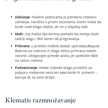
a
m
o
Zalivanje:
mladim sadnicama je potrebno redovno
t
zalivanje, naročito u prvim sezonama. Koren treba da
o
bude uvek blago vlažan, ali ne u stajaćoj vodi.
r
n
Malč:
sloj malča oko korena pomaže da zemlja duže
u
zadrži vlagu i štiti koren od pregrevanja.
t
e
Prihrana:
u proleće možete dodati sporootpuštajuće
s
đubrivo za cvetnice ili blagu tečnu prihranu tokom
t
sezone; izbegavajte previše azota, jer podstiče lišće
e
na račun cvetova.
r
Podvezivanje:
mlade izdanke blago privežite za
u
potporu mekanom vezicom kako biste ih usmerili –
kasnije će se sami držati.
M
a
č
e
v
Klematis razmnožavanje
i
z