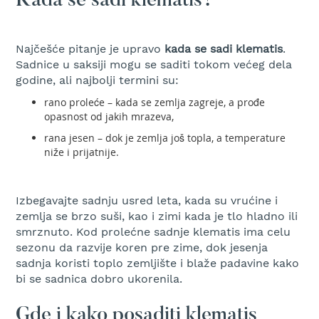
Kada se sadi klematis?
t
r
a
Najčešće pitanje je upravo
kada se sadi klematis
.
v
Sadnice u saksiji mogu se saditi tokom većeg dela
u
godine, ali najbolji termini su:
K
rano proleće – kada se zemlja zagreje, a prođe
o
opasnost od jakih mrazeva,
s
i
rana jesen – dok je zemlja još topla, a temperature
l
niže i prijatnije.
i
c
e
Izbegavajte sadnju usred leta, kada su vrućine i
z
a
zemlja se brzo suši, kao i zimi kada je tlo hladno ili
t
smrznuto. Kod prolećne sadnje klematis ima celu
r
sezonu da razvije koren pre zime, dok jesenja
a
sadnja koristi toplo zemljište i blaže padavine kako
v
bi se sadnica dobro ukorenila.
u
n
a
Gde i kako posaditi klematis