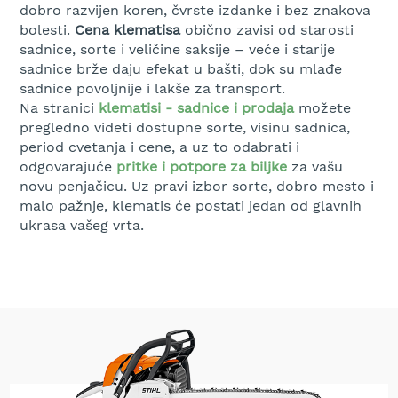
m
dobro razvijen koren, čvrste izdanke i bez znakova
a
bolesti.
Cena k
lematisa
obično zavisi od starosti
k
sadnice, sorte i veličine saksije – veće i starije
a
sadnice brže daju efekat u bašti, dok su mlađe
z
sadnice povoljnije i lakše za transport.
e
Na stranici
klematisi - sadnice i prodaja
možete
z
a
pregledno videti dostupne sorte, visinu sadnica,
ž
period cvetanja i cene, a uz to odabrati i
i
odgovarajuće
pritke i potpore za biljke
za vašu
v
novu penjačicu. Uz pravi izbor sorte, dobro mesto i
u
malo pažnje, klematis će postati jedan od glavnih
o
ukrasa vašeg vrta.
g
r
a
d
u
M
o
t
o
r