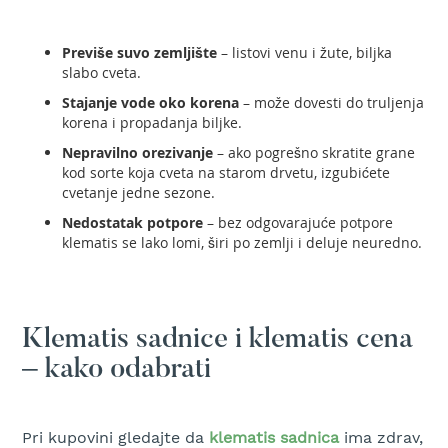
ž
i
v
Previše suvo zemljište
– listovi venu i žute, biljka
u
slabo cveta.
o
g
Stajanje vode oko korena
– može dovesti do truljenja
r
korena i propadanja biljke.
a
d
Nepravilno orezivanje
– ako pogrešno skratite grane
u
kod sorte koja cveta na starom drvetu, izgubićete
cvetanje jedne sezone.
A
Nedostatak potpore
– bez odgovarajuće potpore
k
klematis se lako lomi, širi po zemlji i deluje neuredno.
u
m
u
l
a
Klematis sadnice i klematis cena
t
o
– kako odabrati
r
s
k
e
Pri kupovini gledajte da
klematis sadnica
ima zdrav,