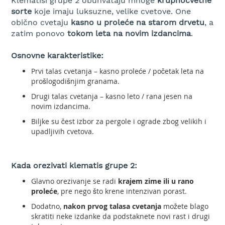
Klematisi grupe 2 obuhvataju mnoge
krupnocvetne
r
k
sorte
koje imaju luksuzne, velike cvetove. One
u
obično cvetaju
kasno u proleće na starom drvetu
, a
l
zatim ponovo
tokom leta na novim izdancima
.
a
r
Osnovne karakteristike:
i
i
Prvi talas cvetanja – kasno proleće / početak leta na
n
prošlogodišnjim granama.
o
Drugi talas cvetanja – kasno leto / rana jesen na
ž
novim izdancima.
e
v
Biljke su čest izbor za pergole i ograde zbog velikih i
i
upadljivih cvetova.
z
a
t
r
Kada orezivati klematis grupe 2:
i
Glavno orezivanje se radi
krajem zime ili u rano
m
proleće
, pre nego što krene intenzivan porast.
e
r
Dodatno,
nakon prvog talasa cvetanja
možete blago
skratiti neke izdanke da podstaknete novi rast i drugi
G