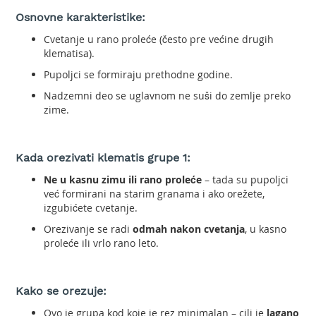
i
n
Osnovne karakteristike:
s
Cvetanje u rano proleće (često pre većine drugih
k
klematisa).
i
t
Pupoljci se formiraju prethodne godine.
r
Nadzemni deo se uglavnom ne suši do zemlje preko
i
m
zime.
e
r
i
Kada orezivati klematis grupe 1:
z
a
Ne u kasnu zimu ili rano proleće
– tada su pupoljci
t
već formirani na starim granama i ako orežete,
r
izgubićete cvetanje.
a
Orezivanje se radi
odmah nakon cvetanja
, u kasno
v
proleće ili vrlo rano leto.
u
E
l
Kako se orezuje:
e
k
Ovo je grupa kod koje je rez minimalan – cilj je
lagano