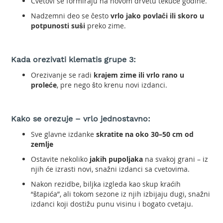
Cvetovi se formiraju na novom drvetu tekuće godine.
t
Nadzemni deo se često
vrlo jako povlači ili skoro u
o
potpunosti suši
preko zime.
r
n
e
t
Kada orezivati klematis grupe 3:
e
Orezivanje se radi
krajem zime ili vrlo rano u
s
t
proleće
, pre nego što krenu novi izdanci.
e
r
e
Kako se orezuje – vrlo jednostavno:
B
Sve glavne izdanke
skratite na oko 30–50 cm od
e
zemlje
n
Ostavite nekoliko
jakih pupoljaka
na svakoj grani – iz
z
njih će izrasti novi, snažni izdanci sa cvetovima.
i
n
Nakon rezidbe, biljka izgleda kao skup kraćih
s
“štapića”, ali tokom sezone iz njih izbijaju dugi, snažni
k
izdanci koji dostižu punu visinu i bogato cvetaju.
e
m