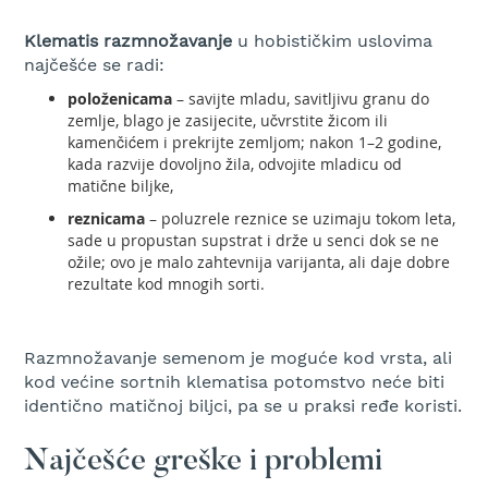
a
m
Klematis razmnožavanje
u hobističkim uslovima
o
najčešće se radi:
t
o
položenicama
– savijte mladu, savitljivu granu do
r
zemlje, blago je zasijecite, učvrstite žicom ili
n
kamenčićem i prekrijte zemljom; nakon 1–2 godine,
u
kada razvije dovoljno žila, odvojite mladicu od
t
matične biljke,
e
s
reznicama
– poluzrele reznice se uzimaju tokom leta,
t
sade u propustan supstrat i drže u senci dok se ne
e
ožile; ovo je malo zahtevnija varijanta, ali daje dobre
r
rezultate kod mnogih sorti.
u
M
Razmnožavanje semenom je moguće kod vrsta, ali
a
k
kod većine sortnih klematisa potomstvo neće biti
a
identično matičnoj biljci, pa se u praksi ređe koristi.
z
e
Najčešće greške i problemi
z
a