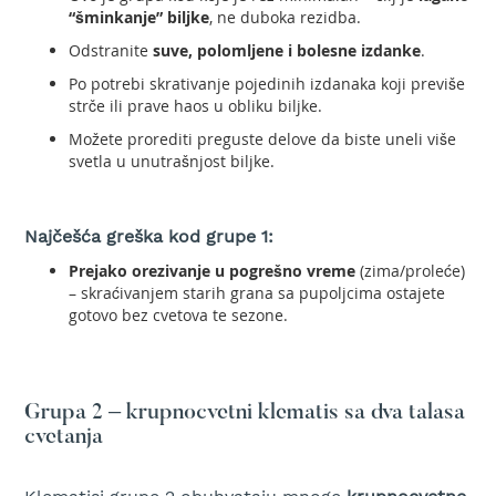
t
“šminkanje” biljke
, ne duboka rezidba.
r
Odstranite
suve, polomljene i bolesne izdanke
.
i
č
Po potrebi skrativanje pojedinih izdanaka koji previše
n
strče ili prave haos u obliku biljke.
i
Možete prorediti preguste delove da biste uneli više
t
svetla u unutrašnjost biljke.
r
i
m
e
Najčešća greška kod grupe 1:
r
i
Prejako orezivanje u pogrešno vreme
(zima/proleće)
z
– skraćivanjem starih grana sa pupoljcima ostajete
a
gotovo bez cvetova te sezone.
t
r
a
v
Grupa 2 – krupnocvetni klematis sa dva talasa
u
cvetanja
C
i