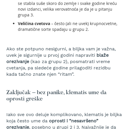
se stabla suše skoro do zemlje i svake godine kreću
m
novi izdanci, velika verovatnoća je da je u pitanju
o
grupa 3.
t
o
Veličina cvetova
– često (ali ne uvek) krupnocvetne,
r
dramatične sorte spadaju u grupu 2.
n
e
t
Ako ste potpuno nesigurni, a biljka vam je važna,
e
s
uvek je sigurnije u prvoj godini napraviti
blaže
t
orezivanje
(kao za grupu 2), posmatrati vreme
e
cvetanja, pa sledeće godine prilagoditi rezidbu
r
kada tačno znate njen “ritam”.
e
T
Zaključak – bez panike, klematis ume da
e
l
oprosti greške
e
s
Iako sve ovo deluje komplikovano, klematis je biljka
k
o
koja često ume da
oprosti i “nesavršeno”
p
orezivanje
, posebno u grupi 2 i 3. Najvažnije je da