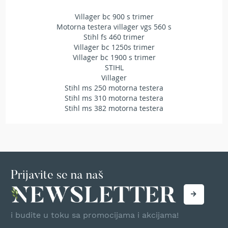
r
k
Villager bc 900 s trimer
u
Motorna testera villager vgs 560 s
l
Stihl fs 460 trimer
a
Villager bc 1250s trimer
r
Villager bc 1900 s trimer
i
STIHL
i
Villager
n
Stihl ms 250 motorna testera
o
Stihl ms 310 motorna testera
ž
Stihl ms 382 motorna testera
e
v
i
z
a
t
r
Prijavite se na naš
i
m
e
r
i budite u toku sa promocijama i akcijama!
G