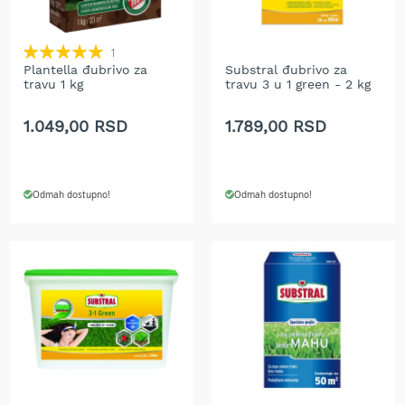
A
k
u
Rating:
m
1
100%
u
Plantella đubrivo za
Substral đubrivo za
travu 1 kg
travu 3 u 1 green - 2 kg
l
a
t
1.049,00 RSD
1.789,00 RSD
o
r
s
k
Odmah dostupno!
Odmah dostupno!
e
k
o
s
i
l
i
c
e
z
a
t