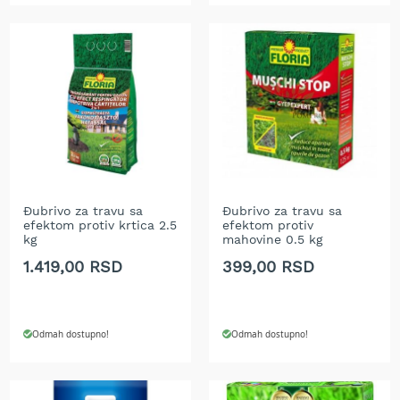
a
t
r
a
v
u
N
o
ž
e
v
Đubrivo za travu sa
Đubrivo za travu sa
i
efektom protiv krtica 2.5
efektom protiv
z
kg
mahovine 0.5 kg
a
k
1.419,00 RSD
399,00 RSD
o
s
i
l
Odmah dostupno!
Odmah dostupno!
i
c
e