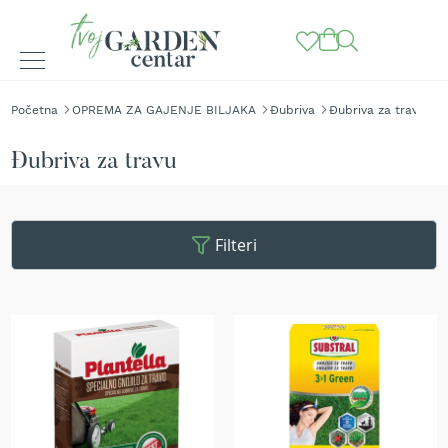
BAŠTENSKE
Početna
OPREMA ZA GAJENJE BILJAKA
Đubriva
Đubriva za travu
MAŠINE
K
Đubriva za travu
o
s
i
l
Filteri
i
c
e
z
a
t
r
a
v
u