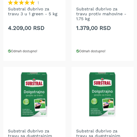
Rating:
r
1
100%
a
Substral đubrivo za
Substral đubrivo za
travu 3 u 1 green - 5 kg
travu protiv mahovine -
v
1.75 kg
u
4.209,00 RSD
1.379,00 RSD
S
a
m
o
Odmah dostupno!
Odmah dostupno!
h
o
d
n
e
k
o
s
i
l
i
c
e
z
Substral đubrivo za
Substral đubrivo za
travu sa dugotrajnim
travu sa dugotrajnim
a