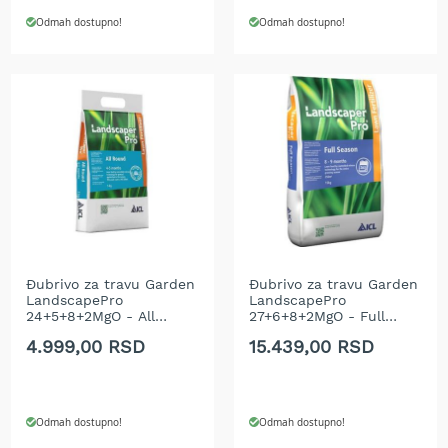
e
Odmah dostupno!
Odmah dostupno!
z
a
t
r
a
v
u
R
o
b
o
t
k
Đubrivo za travu Garden
Đubrivo za travu Garden
LandscapePro
LandscapePro
o
24+5+8+2MgO - All
27+6+8+2MgO - Full
s
Round 5 kg
Season 15 kg
i
4.999,00 RSD
15.439,00 RSD
l
i
c
e
Odmah dostupno!
Odmah dostupno!
z