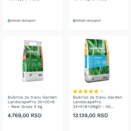
b
e
n
z
Odmah dostupno!
Odmah dostupno!
i
n
E
l
e
k
t
r
i
č
n
Rating:
e
1
100%
k
Đubrivo za travu Garden
Đubrivo za travu Garden
LandscapePro 20+20+8
LandscapePro
o
- New Grass 5 kg
24+5+8+2MgO - All
s
Round 15 kg
i
4.769,00 RSD
13.139,00 RSD
l
i
c