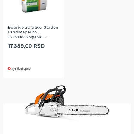
i
n
s
k
i
Đubrivo za travu Garden
t
LandscapePro
r
18+6+18+2Mg+Me -
i
Sierraform 15 kg
17.389,00 RSD
m
e
r
i
z
nije dostupno
a
t
r
a
v
u
E
l
e
k