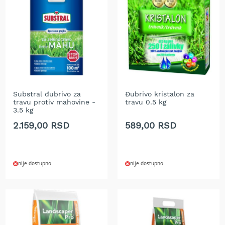
T
r
i
m
e
r
i
z
a
t
Substral đubrivo za
Đubrivo kristalon za
r
travu protiv mahovine -
travu 0.5 kg
a
3.5 kg
v
2.159,00 RSD
589,00 RSD
u
A
k
u
nije dostupno
nije dostupno
m
u
l
a
t
o