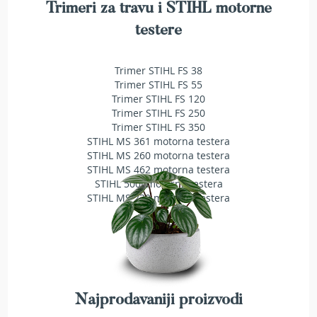
Trimeri za travu i STIHL motorne
t
r
testere
i
č
n
Trimer STIHL FS 38
i
Trimer STIHL FS 55
t
Trimer STIHL FS 120
r
Trimer STIHL FS 250
i
Trimer STIHL FS 350
m
STIHL MS 361 motorna testera
e
STIHL MS 260 motorna testera
r
STIHL MS 462 motorna testera
i
STIHL 500i motorna testera
z
a
STIHL MS 230 motorna testera
t
r
a
v
u
C
Najprodavaniji proizvodi
i