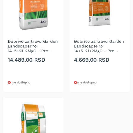
r
s
k
i
t
r
i
Đubrivo za travu Garden
Đubrivo za travu Garden
m
LandscapePro
LandscapePro
e
14+5+21+2MgO - Pre
14+5+21+2MgO - Pre
r
Winter 15 kg
Winter 5 kg
14.489,00 RSD
4.669,00 RSD
i
z
a
t
r
nije dostupno
nije dostupno
a
v
u
B
e
n
z