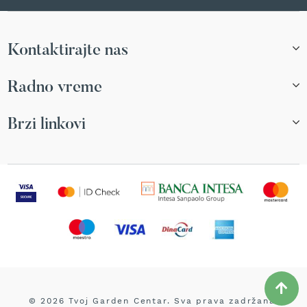
l
a
v
e
Kontaktirajte nas
z
a
Radno vreme
t
r
i
Brzi linkovi
m
e
r
S
t
r
u
n
e
z
a
t
r
© 2026 Tvoj Garden Centar. Sva prava zadržana.