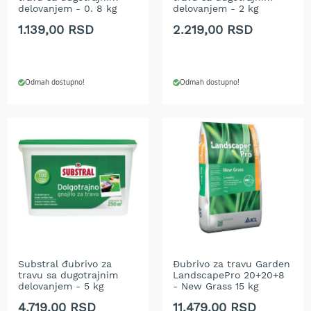
delovanjem - 0. 8 kg
delovanjem - 2 kg
t
r
1.139,00 RSD
2.219,00 RSD
a
v
u
Odmah dostupno!
Odmah dostupno!
K
o
s
i
l
i
c
e
z
a
t
r
a
v
Substral đubrivo za
Đubrivo za travu Garden
travu sa dugotrajnim
LandscapePro 20+20+8
u
delovanjem - 5 kg
- New Grass 15 kg
n
a
4.719,00 RSD
11.479,00 RSD