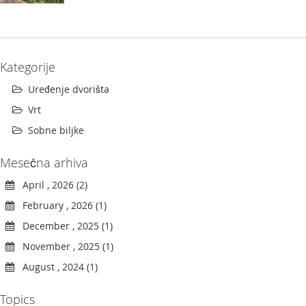
a
t
r
a
v
Kategorije
u
Uređenje dvorišta
N
o
Vrt
ž
Sobne biljke
e
v
Mesečna arhiva
i
z
April , 2026 (2)
a
k
February , 2026 (1)
o
December , 2025 (1)
s
i
November , 2025 (1)
l
i
August , 2024 (1)
c
e
Topics