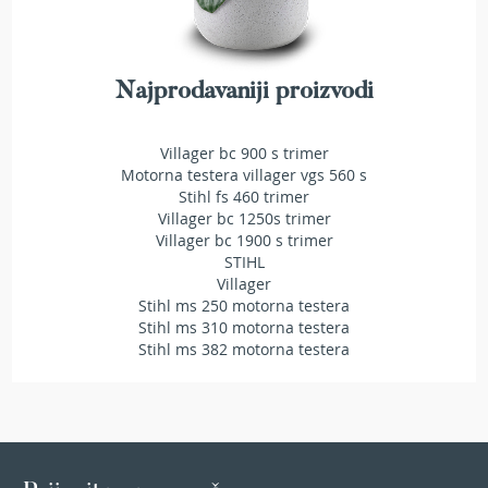
i
n
s
k
i
Najprodavaniji proizvodi
t
r
i
Villager bc 900 s trimer
m
Motorna testera villager vgs 560 s
e
Stihl fs 460 trimer
r
Villager bc 1250s trimer
i
Villager bc 1900 s trimer
z
STIHL
a
Villager
t
Stihl ms 250 motorna testera
r
Stihl ms 310 motorna testera
a
Stihl ms 382 motorna testera
v
u
E
l
e
k