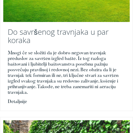
t
r
a
v
u
Do savršenog travnjaka u par
koraka
K
o
s
Mnogi će se složiti da je dobro negovan travnjak
i
preduslov za savršen izgled bašte. Iz tog razloga
l
baštovani i ljubitelji baštovanstva posebnu pažnju
i
posvećuju pravilnoj i redovnoj nezi. Bez obzira da li je
c
travnjak tek formiran ili ne, tri ključne stvari za savršen
e
izgled svakog travnjaka su redovno zalivanje, košenje i
z
prihranjivanje. Takođe, ne treba zanemariti ni aeraciju
a
travnjaka.
t
r
Detaljnije
a
v
u
n
a