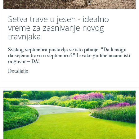
r
a
v
Setva trave u jesen - idealno
u
vreme za zasnivanje novog
S
travnjaka
a
m
o
Svakog septembra postavlja se isto pitanje: "Da li mogu
h
da sejemo travu u septembru?" I svake godine imamo isti
o
odgovor – DA!
d
Detaljnije
n
e
k
o
s
i
l
i
c
e
z
a