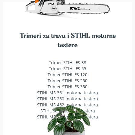
r
s
k
i
t
r
Trimeri za travu i STIHL motorne
i
m
testere
e
r
i
Trimer STIHL FS 38
z
Trimer STIHL FS 55
a
Trimer STIHL FS 120
t
Trimer STIHL FS 250
r
Trimer STIHL FS 350
a
STIHL MS 361 motorna testera
v
STIHL MS 260 motorna testera
u
STIHL MS 462 motorna testera
STIHL 500i motorna testera
B
STIHL MS 230 motorna testera
e
n
z