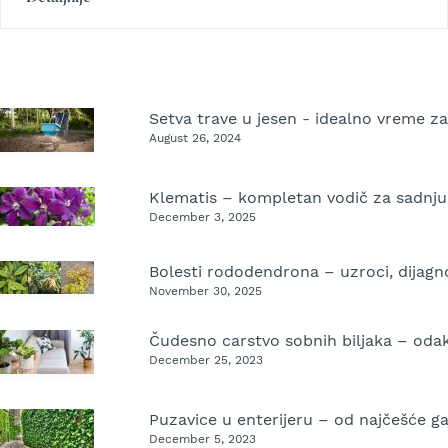
e
z
a
t
r
a
v
August 26, 2024
u
R
o
December 3, 2025
b
o
t
k
November 30, 2025
o
s
Čudesno carstvo sobnih biljaka – odak
i
l
December 25, 2023
i
c
e
z
December 5, 2023