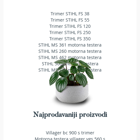
l
a
Trimer STIHL FS 38
v
Trimer STIHL FS 55
e
Trimer STIHL FS 120
z
Trimer STIHL FS 250
a
Trimer STIHL FS 350
t
STIHL MS 361 motorna testera
r
STIHL MS 260 motorna testera
i
STIHL MS 462 motorna testera
m
e
STIHL 500i motorna testera
r
STIHL MS 230 motorna testera
S
t
r
u
n
e
Najprodavaniji proizvodi
z
a
t
Villager bc 900 s trimer
r
Motorna testera villager vgs 560 s