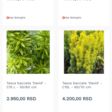
b
e
n
z
nije dostupno
nije dostupno
i
n
E
l
e
k
t
r
i
č
n
e
k
Taxus baccata 'David' -
Taxus baccata 'David' -
C15 L - 50/60 cm
C15L - 60/70 cm
o
s
i
2.950,00 RSD
4.200,00 RSD
l
i
c