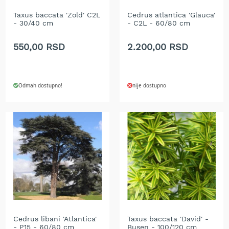
r
a
Taxus baccata 'Zold' C2L
Cedrus atlantica 'Glauca'
- 30/40 cm
- C2L - 60/80 cm
v
u
550,00 RSD
2.200,00 RSD
S
a
m
o
Odmah dostupno!
nije dostupno
h
o
d
n
e
k
o
s
i
l
i
c
e
z
Cedrus libani 'Atlantica'
Taxus baccata 'David' -
- P15 - 60/80 cm
Busen - 100/120 cm
a