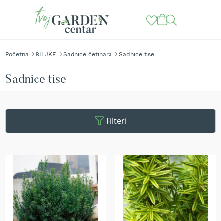
BAŠTENSKE
Početna
BILJKE
Sadnice četinara
Sadnice tise
MAŠINE
K
Sadnice tise
o
s
i
l
Filteri
i
c
e
z
a
t
r
a
v
u