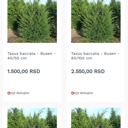
T
r
i
m
e
r
i
z
a
t
Taxus baccata - Busen -
Taxus baccata - Busen -
r
40/50 cm
80/100 cm
a
v
1.500,00 RSD
2.550,00 RSD
u
A
k
u
nije dostupno
nije dostupno
m
u
l
a
t
o