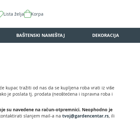
Lista želja
Korpa
BAŠTENSKI NAMEŠTAJ
DEKORACIJA
kupac tražiti od nas da se kupljena roba vrati iz više
 je poslata tj. prodata (neoštećena i ispravna roba i
koje su navedene na račun-otpremnici. Neophodno je
kontaktirati slanjem mail-a na
tvoj@gardencentar.rs
, ili