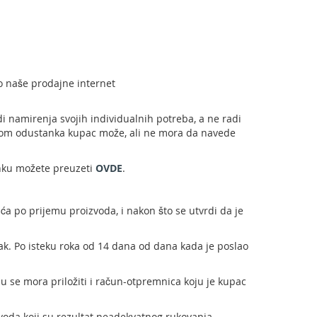
o naše prodajne internet
di namirenja svojih individualnih potreba, a ne radi
ikom odustanka kupac može, ali ne mora da navede
anku možete preuzeti
OVDE
.
a po prijemu proizvoda, i nakon što se utvrdi da je
ak. Po isteku roka od 14 dana od dana kada je poslao
u se mora priložiti i račun-otpremnica koju je kupac
zvoda koji su rezultat neadekvatnog rukovanja