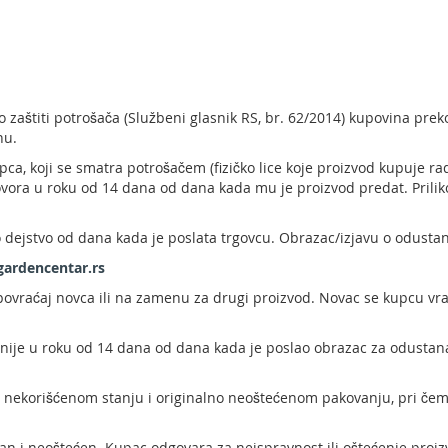
zaštiti potrošača (Službeni glasnik RS, br. 62/2014) kupovina prek
nu.
ca, koji se smatra potrošačem (fizičko lice koje proizvod kupuje ra
govora u roku od 14 dana od dana kada mu je proizvod predat. Pril
 dejstvo od dana kada je poslata trgovcu. Obrazac/izjavu o odust
gardencentar.rs
ovraćaj novca ili na zamenu za drugi proizvod. Novac se kupcu vrać
snije u roku od 14 dana od dana kada je poslao obrazac za odustan
 i nekorišćenom stanju i originalno neoštećenom pakovanju, pri čem
avan i neoštećen. Kupac odgovara za neispravnost ili oštećenje proi