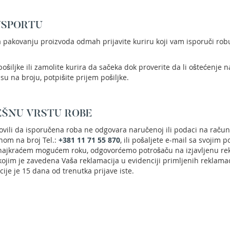
NSPORTU
a pakovanju proizvoda odmah prijavite kuriru koji vam isporuči rob
ošiljke ili zamolite kurira da sačeka dok proverite da li oštećenje 
 su na broju, potpišite prijem pošiljke.
EŠNU VRSTU ROBE
anovili da isporučena roba ne odgovara naručenoj ili podaci na raču
onom na broj Tel.:
+381 11 71 55 870
, ili pošaljete e-mail sa svojim
 najkraćem mogućem roku, odgovorćemo potrošaču na izjavljenu rek
 kojim je zavedena Vaša reklamacija u evidenciji primljenih reklam
ije je 15 dana od trenutka prijave iste.