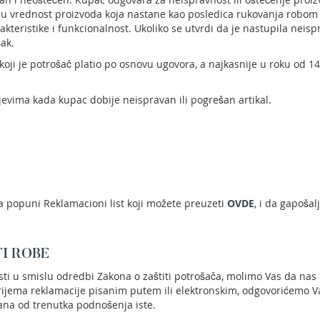
nu vrednost proizvoda koja nastane kao posledica rukovanja robom 
akteristike i funkcionalnost. Ukoliko se utvrdi da je nastupila neis
šak.
koji je potrošač platio po osnovu ugovora, a najkasnije u roku od 
jevima kada kupac dobije neispravan ili pogrešan artikal.
a popuni Reklamacioni list koji možete preuzeti
OVDE
, i da gapošal
I ROBE
i u smislu odredbi Zakona o zaštiti potrošača, molimo Vas da nas 
ijema reklamacije pisanim putem ili elektronskim, odgovorićemo Va
ana od trenutka podnošenja iste.