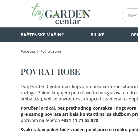
BAŠTENSKE
BAŠTENSKE MAŠINE
BILJKE
OP
MAŠINE
Kosilice
za
Početna
Povrat robe
travu
Akumulatorske
kosilice
POVRAT ROBE
za
travu
Tvoj Garden Centar doo. kupovinu posmatra kao situacion
Samohodne
razloga. Zakon krajnjem potrošaču to omogućava u određe
kosilice
ambalaža), vrši se povrat novca kupcu ili zamena uz dopla
za
travu
Poručeni artikal, bez prethodnog kontakta i dogovora
pre samog povrata artikala kontaktirati sa službom pro
Kosilice
pozivom na telefon
+381 11 71 55 870
za
travu
Svaki takav paket biće vraćen pošiljaocu o trošku poši
na