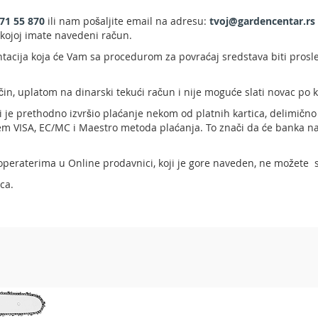
71 55 870
ili nam pošaljite email na adresu:
tvoj@gardencentar.rs
 kojoj imate navedeni račun.
acija koja će Vam sa procedurom za povraćaj sredstava biti prosleđ
čin, uplatom na dinarski tekući račun i nije moguće slati novac po k
 je prethodno izvršio plaćanje nekom od platnih kartica, delimično i
utem VISA, EC/MC i Maestro metoda plaćanja. To znači da će banka n
 operaterima u Online prodavnici, koji je gore naveden, ne možete 
ca.