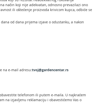
na način koji nije adekvatan, odnosno prevazilazi ono
pravnost ili oštećenje proizvoda krivicom kupca, odbiće se
14 dana od dana prijema izjave o odustanku, a nakon
je na e-mail adresu:
tvoj@gardencentar.rs
obavestite telefonom ili putem e-maila. U najkraćem
m na izjavljenu reklamaciju i obavestićemo Vas o