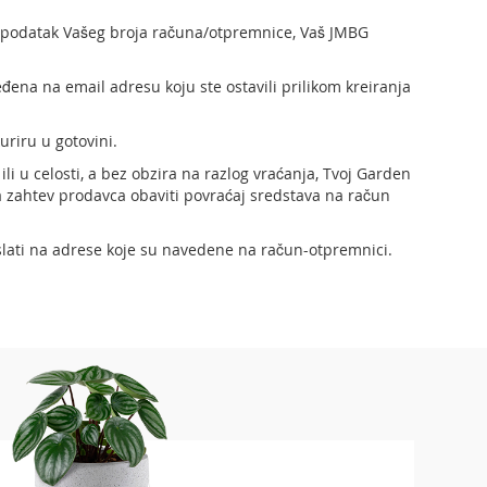
podatak Vašeg broja računa/otpremnice, Vaš JMBG
ena na email adresu koju ste ostavili prilikom kreiranja
uriru u gotovini.
li u celosti, a bez obzira na razlog vraćanja, Tvoj Garden
a zahtev prodavca obaviti povraćaj sredstava na račun
slati na adrese koje su navedene na račun-otpremnici.