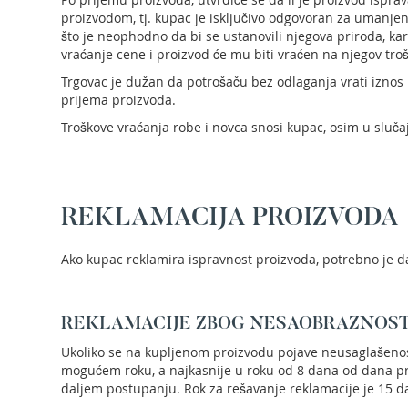
trimeri
proizvodom, tj. kupac je isključivo odgovoran za umanje
za
što je neophodno da bi se ustanovili njegova priroda, kar
travu
vraćanje cene i proizvod će mu biti vraćen na njegov tro
Električni
Trgovac je dužan da potrošaču bez odlaganja vrati iznos 
trimeri
prijema proizvoda.
za
Troškove vraćanja robe i novca snosi kupac, osim u sluča
travu
Cirkulari
i
noževi
za
REKLAMACIJA PROIZVODA
trimer
Glave
Ako kupac reklamira ispravnost proizvoda, potrebno je d
za
trimer
Strune
REKLAMACIJE ZBOG NESAOBRAZNOST
za
Ukoliko se na kupljenom proizvodu pojave neusaglašenost
trimer
mogućem roku, a najkasnije u roku od 8 dana od dana pr
Motorne
daljem postupanju. Rok za rešavanje reklamacije je 15 d
testere