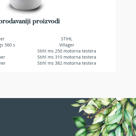
rodavaniji proizvodi
mer
STIHL
gs 560 s
Villager
Stihl ms 250 motorna testera
mer
Stihl ms 310 motorna testera
mer
Stihl ms 382 motorna testera