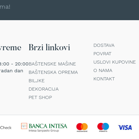
ama!
DOSTAVA
vreme
Brzi linkovi
POVRAT
USLOVI KUPOVINE
:00 - 20:00
BAŠTENSKE MAŠINE
O NAMA
radan dan
BAŠTENSKA OPREMA
KONTAKT
BILJKE
DEKORACIJA
PET SHOP