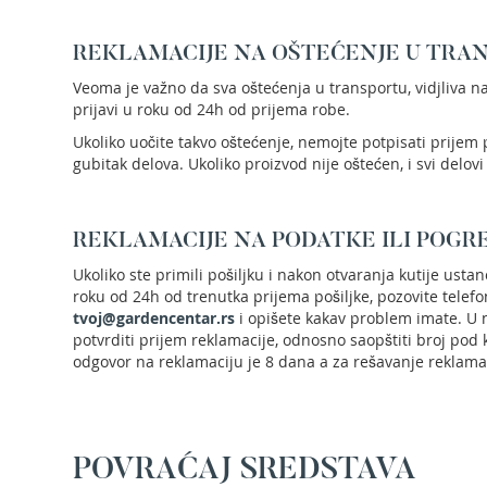
Aku
motorne
REKLAMACIJE NA OŠTEĆENJE U TRA
testere
Veoma je važno da sva oštećenja u transportu, vidjliva n
Benzinske
prijavi u roku od 24h od prijema robe.
motorne
testere
Ukoliko uočite takvo oštećenje, nemojte potpisati prijem p
gubitak delova. Ukoliko proizvod nije oštećen, i svi delovi
Električne
motorne
testere
REKLAMACIJE NA PODATKE ILI POGR
Teleskopske
motorne
Ukoliko ste primili pošiljku i nakon otvaranja kutije ust
testere
roku od 24h od trenutka prijema pošiljke, pozovite telef
tvoj@gardencentar.rs
i opišete kakav problem imate. U
Lanci
potvrditi prijem reklamacije, odnosno saopštiti broj pod
za
odgovor na reklamaciju je 8 dana a za rešavanje reklamac
motornu
testeru
Mačevi
za
motornu
POVRAĆAJ SREDSTAVA
testeru