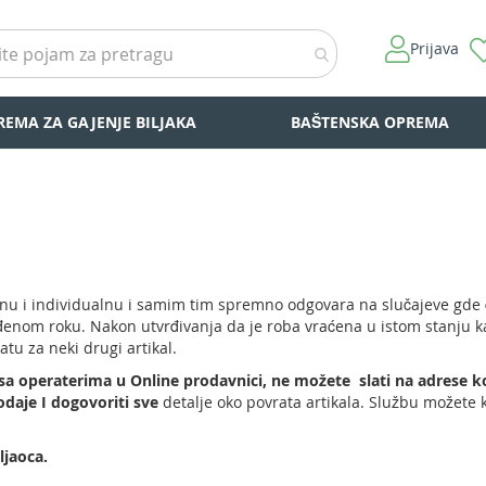
Prijava
REMA ZA GAJENJE BILJAKA
BAŠTENSKA OPREMA
u i individualnu i samim tim spremno odgovara na slučajeve gde će 
nom roku. Nakon utvrđivanja da je roba vraćena u istom stanju kako
tu za neki drugi artikal.
 sa operaterima u Online prodavnici, ne možete slati na adrese 
daje I dogovoriti sve
detalje oko povrata artikala. Službu možete 
ljaoca.