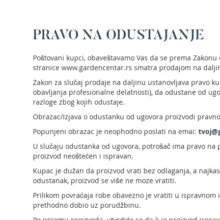
benzin
Električne
kosilice
PRAVO NA ODUSTAJANJE
za
travu
Poštovani kupci, obaveštavamo Vas da se prema Zakonu o 
Robot
stranice www.gardencentar.rs smatra prodajom na dalji
kosilice
Zakon za slučaj prodaje na daljinu ustanovljava pravo kup
za
obavljanja profesionalne delatnosti), da odustane od u
travu
razloge zbog kojih odustaje.
Noževi
Obrazac/Izjava o odustanku od ugovora proizvodi pravno
za
kosilice
Popunjeni obrazac je neophodno poslati na emai:
tvoj@
Trimeri
U slučaju odustanka od ugovora, potrošač ima pravo na p
za
proizvod neoštećen i ispravan.
travu
Kupac je dužan da proizvod vrati bez odlaganja, a najka
Akumulatorski
odustanak, proizvod se više ne moze vratiti.
trimeri
za
Prilikom povraćaja robe obavezno je vratiti u ispravnom
travu
prethodno dobio uz porudžbinu.
Benzinski
Po prijemu proizvoda, utvrdiće se da li je proizvod ispr