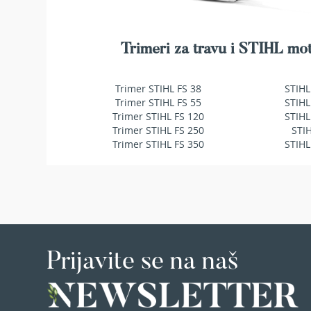
makaze
za
živu
ogradu
Trimeri za travu i STIHL mot
Baštenske
pumpe
Trimer STIHL FS 38
STIHL
za
Trimer STIHL FS 55
STIHL
vodu
Trimer STIHL FS 120
STIHL
Potapajuće
Trimer STIHL FS 250
STI
pumpe
Trimer STIHL FS 350
STIHL
za
čistu
vodu
Potapajuće
pumpe
za
prljavu
vodu
Prijavite se na naš
Pumpe
za
navodnjavanje