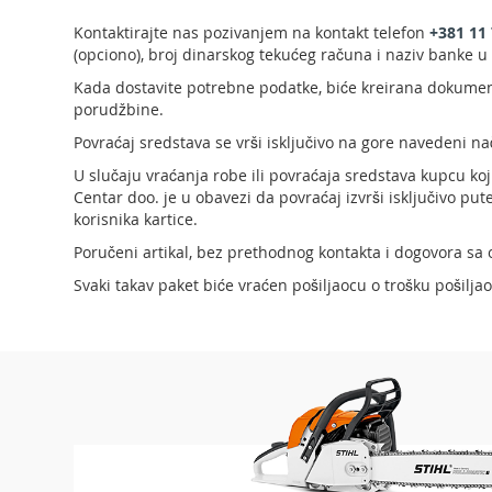
Makaze
Kontaktirajte nas pozivanjem na kontakt telefon
+381 11 
za
(opciono), broj dinarskog tekućeg računa i naziv banke u
živu
Kada dostavite potrebne podatke, biće kreirana dokument
ogradu
porudžbine.
Akumulatorske
makaze
Povraćaj sredstava se vrši isključivo na gore navedeni na
za
U slučaju vraćanja robe ili povraćaja sredstava kupcu koji
živu
Centar doo. je u obavezi da povraćaj izvrši isključivo p
ogradu
korisnika kartice.
Motorne
Poručeni artikal, bez prethodnog kontakta i dogovora sa
makaze
za
Svaki takav paket biće vraćen pošiljaocu o trošku pošiljao
živu
ogradu
Električne
makaze
za
živu
ogradu
Teleskopske