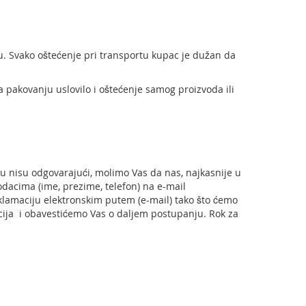
u. Svako oštećenje pri transportu kupac je dužan da
na pakovanju uslovilo i oštećenje samog proizvoda ili
nu nisu odgovarajući, molimo Vas da nas, najkasnije u
 podacima (ime, prezime, telefon) na e-mail
lamaciju elektronskim putem (e-mail) tako što ćemo
acija i obavestićemo Vas o daljem postupanju. Rok za