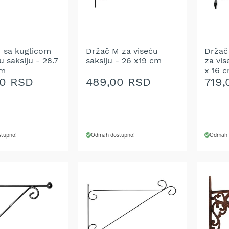
ŽELJA
ŽELJ
 sa kuglicom
Držač M za viseću
Držač
u saksiju - 28.7
saksiju - 26 x19 cm
za vis
cm
x 16 
00 RSD
489,00 RSD
719
tupno!
Odmah dostupno!
Odmah 
 U KORPU
DODAJ U KORPU
DODA
DODAJ
DOD
NA
NA
LISTU
LIST