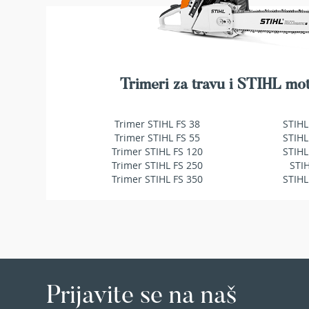
Duvači
i
usisavači
za
lišće
Baterije
Trimeri za travu i STIHL mot
i
punjači
za
Trimer STIHL FS 38
STIHL
baštenske
Trimer STIHL FS 55
STIHL
mašine
Trimer STIHL FS 120
STIHL
Trimer STIHL FS 250
STI
Ulja
Trimer STIHL FS 350
STIHL
i
maziva
za
baštenske
mašine
Dodatna
oprema
Prijavite se na naš
BILJKE
Sobne