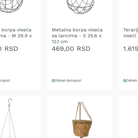
ŽELJA
ŽELJ
 korpa viseća
Metalna korpa viseća
Terari
ima - M 29.9 x
sa lancima - S 25.6 x
viseći
12.1 cm
0 RSD
469,00 RSD
1.61
tupno!
Odmah dostupno!
Odmah 
 U KORPU
DODAJ U KORPU
DODA
DODAJ
DOD
NA
NA
LISTU
LIST