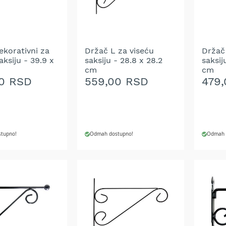
ekorativni za
Držač L za viseću
Držač
aksiju - 39.9 x
saksiju - 28.8 x 28.2
saksij
cm
cm
0 RSD
559,00 RSD
479
tupno!
Odmah dostupno!
Odmah 
 U KORPU
DODAJ U KORPU
DODA
DODAJ
DOD
NA
NA
LISTU
LIST