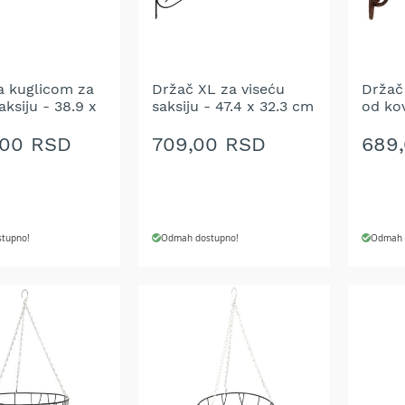
ŽELJA
ŽELJ
a kuglicom za
Držač XL za viseću
Držač 
aksiju - 38.9 x
saksiju - 47.4 x 32.3 cm
od ko
,00 RSD
709,00 RSD
689
tupno!
Odmah dostupno!
Odmah 
 U KORPU
DODAJ U KORPU
DODA
DODAJ
DOD
NA
NA
LISTU
LIST