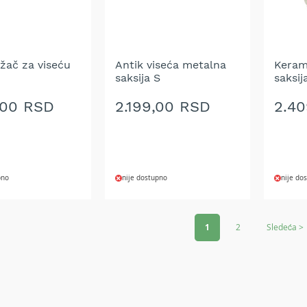
ŽELJA
ŽELJ
žač za viseću
Antik viseća metalna
Keram
saksija S
saksij
,00 RSD
2.199,00 RSD
2.4
pno
nije dostupno
nije do
DODAJ
DOD
Page
NA
NA
1
2
Sledeća >
LISTU
LIST
ŽELJA
ŽELJ