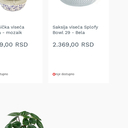
A
ŽELJA
ička viseća
Saksija viseća Splofy
a - mozaik
Bowl 29 - Bela
09,00 RSD
2.369,00 RSD
stupno
nije dostupno
AJ
DODAJ
NA
U
LISTU
A
ŽELJA