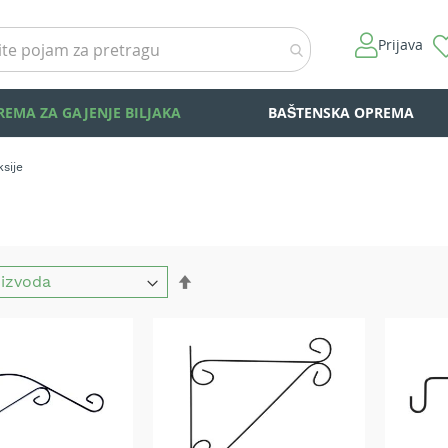
Prijava
REMA ZA GAJENJE BILJAKA
BAŠTENSKA OPREMA
ksije
Set
Descending
Direction