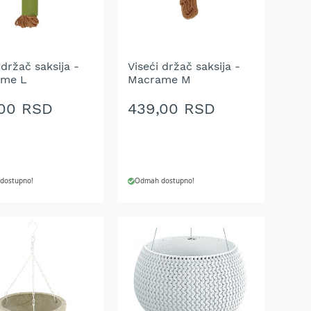
A
ŽELJA
 držač saksija -
Viseći držač saksija -
ame L
Macrame M
,00 RSD
439,00 RSD
dostupno!
Odmah dostupno!
J U KORPU
DODAJ U KORPU
AJ
DODAJ
NA
U
LISTU