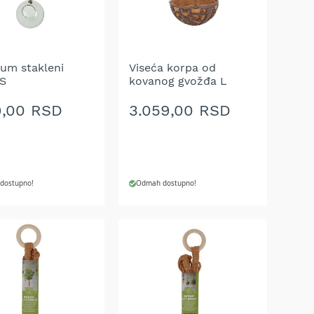
A
ŽELJA
jum stakleni
Viseća korpa od
 S
kovanog gvožđa L
9,00 RSD
3.059,00 RSD
dostupno!
Odmah dostupno!
J U KORPU
DODAJ U KORPU
AJ
DODAJ
NA
U
LISTU