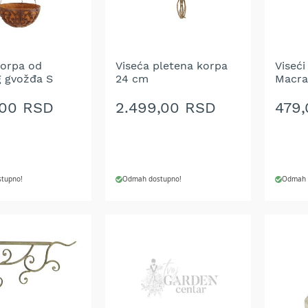
ŽELJA
ŽELJ
korpa od
Viseća pletena korpa
Viseći
 gvožđa S
24 cm
Macr
,00 RSD
2.499,00 RSD
479
tupno!
Odmah dostupno!
Odmah 
 U KORPU
DODAJ U KORPU
DODA
DODAJ
DOD
NA
NA
LISTU
LIST