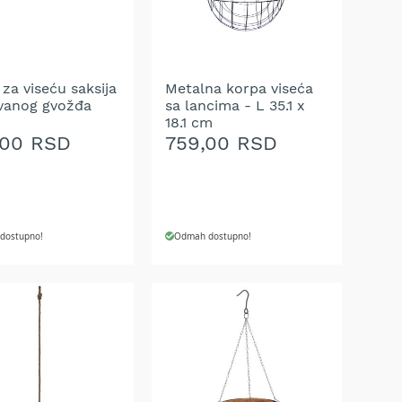
A
ŽELJA
za viseću saksija
Metalna korpa viseća
vanog gvožđa
sa lancima - L 35.1 x
18.1 cm
,00 RSD
759,00 RSD
dostupno!
Odmah dostupno!
J U KORPU
DODAJ U KORPU
AJ
DODAJ
NA
U
LISTU