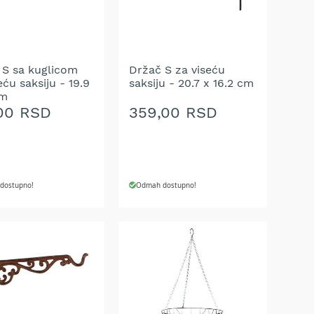
A
ŽELJA
 S sa kuglicom
Držač S za viseću
eću saksiju - 19.9
saksiju - 20.7 x 16.2 cm
cm
,00 RSD
359,00 RSD
dostupno!
Odmah dostupno!
J U KORPU
DODAJ U KORPU
AJ
DODAJ
NA
U
LISTU