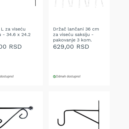
 L za viseću
Držač lančani 36 cm
u - 34.6 x 24.2
za viseću saksiju -
pakovanje 3 kom.
,00 RSD
629,00 RSD
dostupno!
Odmah dostupno!
J U KORPU
DODAJ U KORPU
AJ
DODAJ
NA
U
LISTU