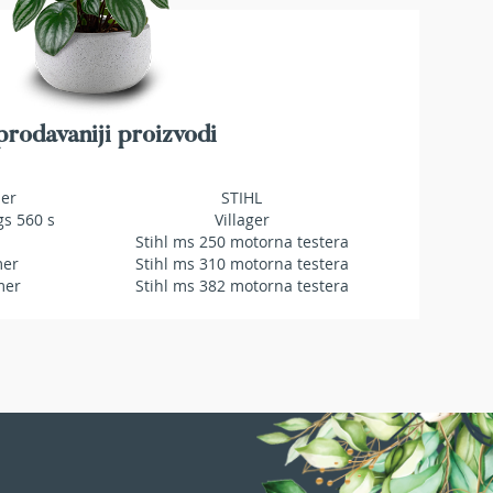
rodavaniji proizvodi
mer
STIHL
gs 560 s
Villager
Stihl ms 250 motorna testera
mer
Stihl ms 310 motorna testera
mer
Stihl ms 382 motorna testera