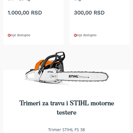
t
r
1.000,00 RSD
300,00 RSD
a
v
u
nije dostupno
nije dostupno
K
o
s
i
l
i
c
e
z
a
t
r
Trimeri za travu i STIHL motorne
a
v
testere
u
n
a
Trimer STIHL FS 38