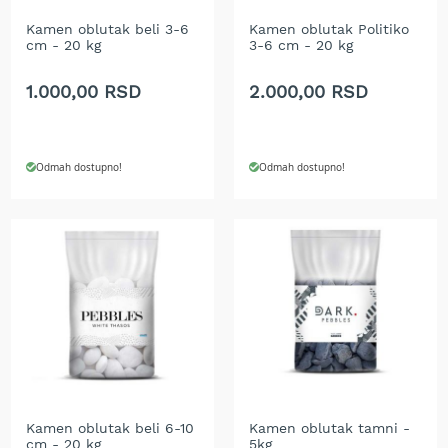
r
a
Kamen oblutak beli 3-6
Kamen oblutak Politiko
cm - 20 kg
3-6 cm - 20 kg
v
u
1.000,00 RSD
2.000,00 RSD
S
a
m
o
Odmah dostupno!
Odmah dostupno!
h
o
d
n
e
k
o
s
i
l
i
c
e
z
Kamen oblutak beli 6-10
Kamen oblutak tamni -
cm - 20 kg
5kg
a