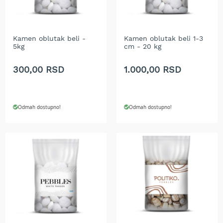
A
k
u
m
u
Kamen oblutak beli -
Kamen oblutak beli 1-3
5kg
cm - 20 kg
l
a
t
300,00 RSD
1.000,00 RSD
o
r
s
k
Odmah dostupno!
Odmah dostupno!
e
k
o
s
i
l
i
c
e
z
a
t