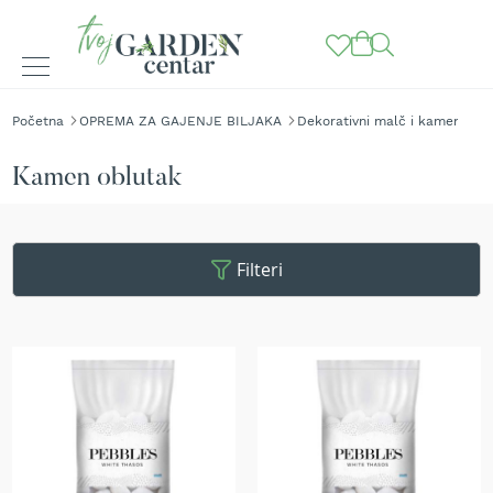
BAŠTENSKE
Početna
OPREMA ZA GAJENJE BILJAKA
Dekorativni malč i kamen
Ka
MAŠINE
K
Kamen oblutak
o
s
i
l
Filteri
i
c
e
z
a
t
r
a
v
u