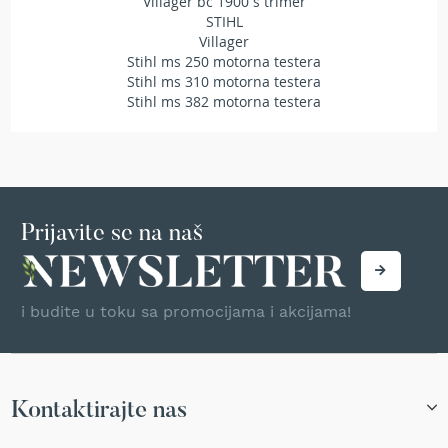
Villager bc 1900 s trimer
e
STIHL
z
Villager
a
Stihl ms 250 motorna testera
t
Stihl ms 310 motorna testera
r
Stihl ms 382 motorna testera
a
v
u
R
o
b
Prijavite se na naš
o
t
k
o
i budite u toku sa promocijama i akcijama!
s
i
l
i
c
Kontaktirajte nas
e
z