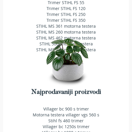
b
Trimer STIHL FS 55
e
Trimer STIHL FS 120
n
Trimer STIHL FS 250
z
Trimer STIHL FS 350
i
STIHL MS 361 motorna testera
n
STIHL MS 260 motorna testera
STIHL MS 462 motorna testera
E
STIHL 500i motorna testera
l
STIHL MS 230 motorna testera
e
k
t
r
i
č
n
Najprodavaniji proizvodi
e
k
o
Villager bc 900 s trimer
s
i
Motorna testera villager vgs 560 s
l
Stihl fs 460 trimer
i
Villager bc 1250s trimer
c