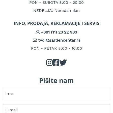
A
PON - SUBOTA 8:00 - 20:00
k
u
NEDELJA: Neradan dan
m
u
INFO, PRODAJA, REKLAMACIJE I SERVIS
l
a
+381 (11) 23 22 933
t
o
tvoj@gardencentar.rs
r
s
PON - PETAK 8:00 - 16:00
k
e
k
o
s
i
Pišite nam
l
i
c
e
z
a
t