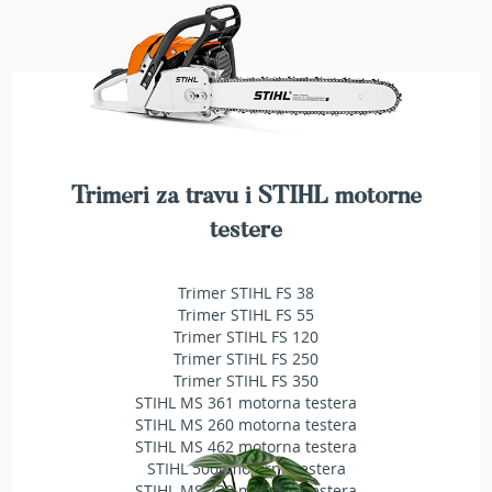
t
r
a
v
u
K
o
s
Trimeri za travu i STIHL motorne
i
l
testere
i
c
e
Trimer STIHL FS 38
z
Trimer STIHL FS 55
a
Trimer STIHL FS 120
t
Trimer STIHL FS 250
r
Trimer STIHL FS 350
a
STIHL MS 361 motorna testera
v
STIHL MS 260 motorna testera
u
STIHL MS 462 motorna testera
n
STIHL 500i motorna testera
a
STIHL MS 230 motorna testera