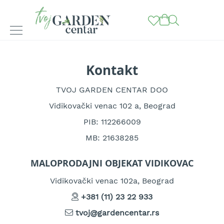
BAŠTENSKE
MAŠINE
Kontakt
K
o
TVOJ GARDEN CENTAR DOO
s
Vidikovački venac 102 a, Beograd
i
l
PIB: 112266009
i
c
MB: 21638285
e
z
a
MALOPRODAJNI OBJEKAT VIDIKOVAC
t
r
Vidikovački venac 102a, Beograd
a
v
+381 (11) 23 22 933
u
tvoj@gardencentar.rs