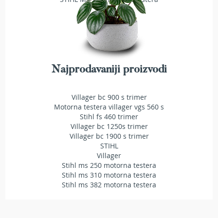
b
e
n
z
i
n
E
Najprodavaniji proizvodi
l
e
k
Villager bc 900 s trimer
t
Motorna testera villager vgs 560 s
r
Stihl fs 460 trimer
i
Villager bc 1250s trimer
č
Villager bc 1900 s trimer
n
STIHL
e
Villager
k
Stihl ms 250 motorna testera
o
Stihl ms 310 motorna testera
s
Stihl ms 382 motorna testera
i
l
i
c