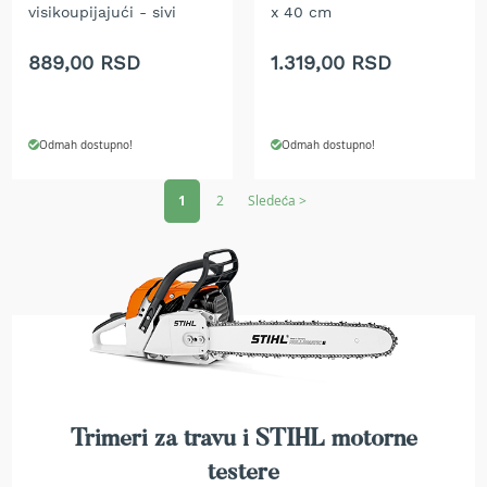
r
visikoupijajući - sivi
x 40 cm
k
u
889,00 RSD
1.319,00 RSD
l
a
r
i
Odmah dostupno!
Odmah dostupno!
i
n
Page
o
1
2
Sledeća >
ž
e
v
i
z
a
t
r
i
m
e
r
Trimeri za travu i STIHL motorne
testere
G