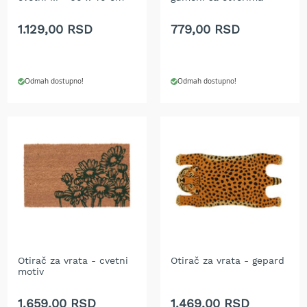
t
r
1.129,00 RSD
779,00 RSD
a
v
u
Odmah dostupno!
Odmah dostupno!
K
o
s
i
l
i
c
e
z
a
t
r
a
v
Otirač za vrata - cvetni
Otirač za vrata - gepard
motiv
u
n
a
1.659,00 RSD
1.469,00 RSD