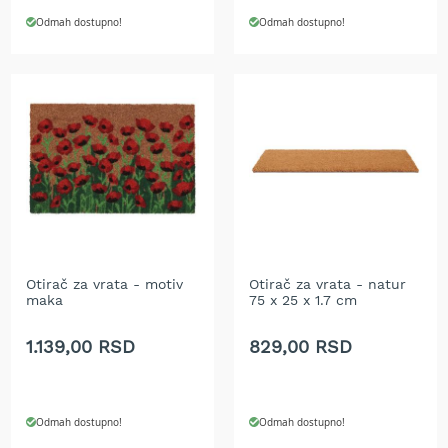
e
Odmah dostupno!
Odmah dostupno!
z
a
t
r
a
v
u
R
o
b
o
t
k
Otirač za vrata - motiv
Otirač za vrata - natur
maka
75 x 25 x 1.7 cm
o
s
i
1.139,00 RSD
829,00 RSD
l
i
c
e
Odmah dostupno!
Odmah dostupno!
z