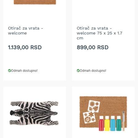
i
n
s
k
i
Otirač za vrata -
Otirač za vrata -
t
welcome
welcome 75 x 25 x 1.7
r
cm
i
1.139,00 RSD
899,00 RSD
m
e
r
i
z
Odmah dostupno!
Odmah dostupno!
a
t
r
a
v
u
E
l
e
k