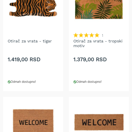
r
s
k
i
t
r
Rating:
1
i
100%
Otirač za vrata - tigar
Otirač za vrata - tropski
m
motiv
e
r
1.419,00 RSD
1.379,00 RSD
i
z
a
t
r
Odmah dostupno!
Odmah dostupno!
a
v
u
B
e
n
z