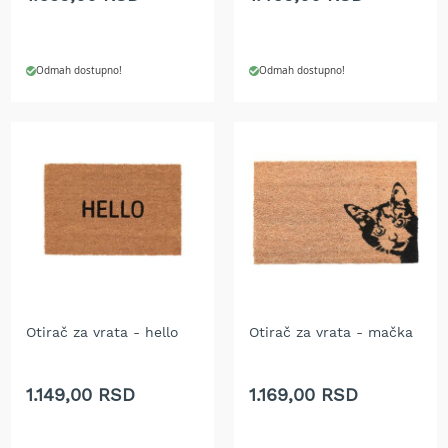
b
e
n
z
Odmah dostupno!
Odmah dostupno!
i
n
E
l
e
k
t
r
i
č
n
e
k
Otirač za vrata - hello
Otirač za vrata - mačka
o
s
i
1.149,00 RSD
1.169,00 RSD
l
i
c