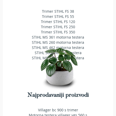
l
a
Trimer STIHL FS 38
v
Trimer STIHL FS 55
e
Trimer STIHL FS 120
z
Trimer STIHL FS 250
a
Trimer STIHL FS 350
t
STIHL MS 361 motorna testera
r
STIHL MS 260 motorna testera
i
STIHL MS 462 motorna testera
m
e
STIHL 500i motorna testera
r
STIHL MS 230 motorna testera
S
t
r
u
n
e
Najprodavaniji proizvodi
z
a
t
Villager bc 900 s trimer
r
Motorna testera villager vgs 560 s