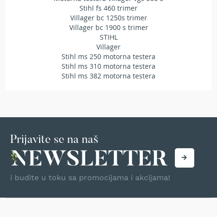
i
Stihl fs 460 trimer
m
Villager bc 1250s trimer
e
Villager bc 1900 s trimer
r
STIHL
Villager
M
o
Stihl ms 250 motorna testera
t
Stihl ms 310 motorna testera
o
Stihl ms 382 motorna testera
r
n
e
t
e
s
t
Prijavite se na naš
e
r
e
i budite u toku sa promocijama i akcijama!
A
k
u
m
o