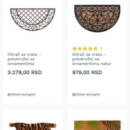
T
r
i
m
e
r
i
z
a
Rating:
1
t
100%
Otirač za vrata -
Otirač za vrata -
r
polukružni sa
polukružni sa
a
ornamentima
ornamentima natur
v
3.279,00 RSD
979,00 RSD
u
A
k
u
Odmah dostupno!
Odmah dostupno!
m
u
l
a
t
o