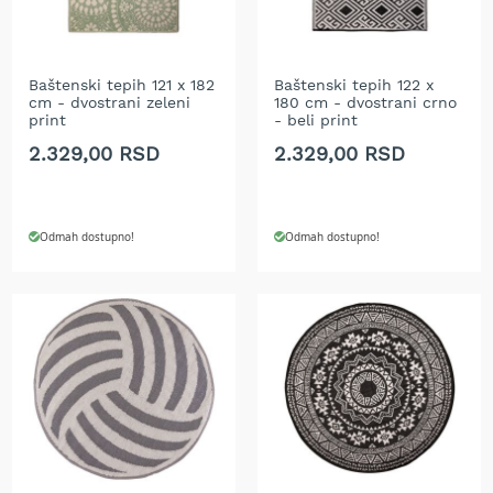
A
k
u
m
u
Baštenski tepih 121 x 182
Baštenski tepih 122 x
cm - dvostrani zeleni
180 cm - dvostrani crno
l
print
- beli print
a
t
2.329,00 RSD
2.329,00 RSD
o
r
s
k
Odmah dostupno!
Odmah dostupno!
e
k
o
s
i
l
i
c
e
z
a
t