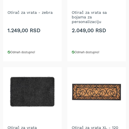
t
r
Otirač za vrata - zebra
Otirač za vrata sa
i
bojama za
č
personalizaciju
n
1.249,00 RSD
2.049,00 RSD
i
t
r
i
Odmah dostupno!
Odmah dostupno!
m
e
r
i
z
a
t
r
a
v
u
C
i
Otirač za vrata
Otirač za vrata XL - 120