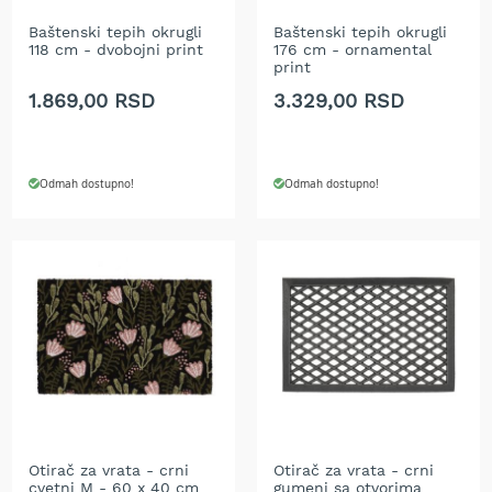
r
a
Baštenski tepih okrugli
Baštenski tepih okrugli
118 cm - dvobojni print
176 cm - ornamental
v
print
u
1.869,00 RSD
3.329,00 RSD
S
a
m
o
Odmah dostupno!
Odmah dostupno!
h
o
d
n
e
k
o
s
i
l
i
c
e
z
Otirač za vrata - crni
Otirač za vrata - crni
cvetni M - 60 x 40 cm
gumeni sa otvorima
a