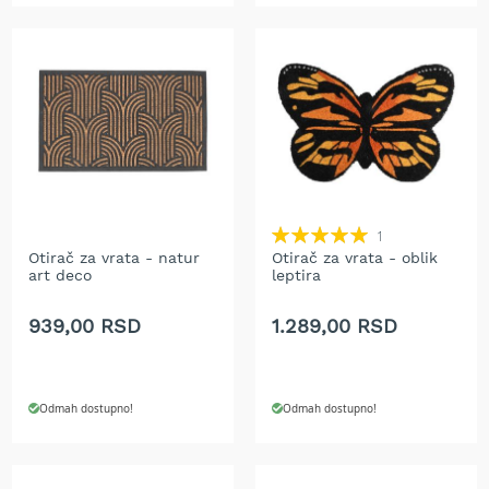
a
t
r
a
v
u
N
o
ž
e
Rating:
1
v
100%
Otirač za vrata - natur
Otirač za vrata - oblik
i
art deco
leptira
z
a
k
939,00 RSD
1.289,00 RSD
o
s
i
l
Odmah dostupno!
Odmah dostupno!
i
c
e