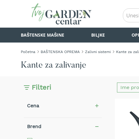
BAŠTENSKE
BAŠTENSKE MAŠINE
BILJKE
OP
MAŠINE
Kosilice
za
Početna
BAŠTENSKA OPREMA
Zalivni sistemi
Kante za zal
travu
Akumulatorske
Kante za zalivanje
kosilice
za
travu
Filteri
Samohodne
kosilice
za
Cena
travu
Kosilice
za
Brend
travu
na