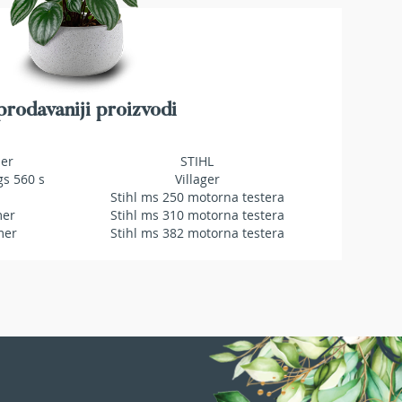
A
ŽELJA
rodavaniji proizvodi
mer
STIHL
gs 560 s
Villager
Stihl ms 250 motorna testera
mer
Stihl ms 310 motorna testera
mer
Stihl ms 382 motorna testera