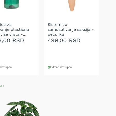
A
ŽELJA
ica za
Sistem za
vanje plastična
samozalivanje saksija -
 više vrsta -
pečurka
anje 1 kom.
9,00 RSD
499,00 RSD
dostupno!
Odmah dostupno!
J U KORPU
DODAJ U KORPU
a >
AJ
DODAJ
NA
U
LISTU