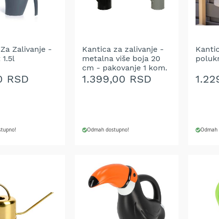
Za Zalivanje -
Kantica za zalivanje -
Kantic
 1.5l
metalna više boja 20
poluk
cm - pakovanje 1 kom.
0 RSD
1.399,00 RSD
1.22
tupno!
Odmah dostupno!
Odmah 
 U KORPU
DODAJ U KORPU
DODA
DODAJ
DOD
NA
NA
LISTU
LIST