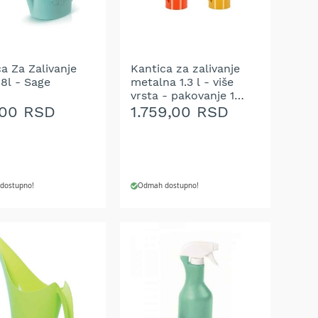
A
ŽELJA
a Za Zalivanje
Kantica za zalivanje
.8l - Sage
metalna 1.3 l - više
vrsta - pakovanje 1
kom.
,00 RSD
1.759,00 RSD
dostupno!
Odmah dostupno!
J U KORPU
DODAJ U KORPU
AJ
DODAJ
NA
U
LISTU