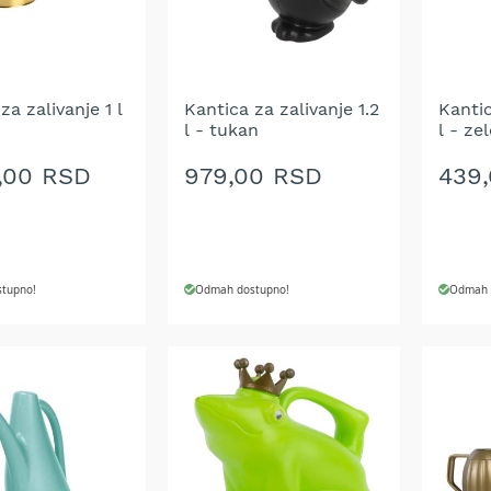
ŽELJA
ŽELJ
za zalivanje 1 l
Kantica za zalivanje 1.2
Kantic
l - tukan
l - ze
,00 RSD
979,00 RSD
439
tupno!
Odmah dostupno!
Odmah 
 U KORPU
DODAJ U KORPU
DODA
DODAJ
DOD
NA
NA
LISTU
LIST