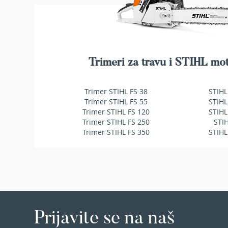
Duvači
ŽELJA
i
usisavači
za
lišće
Baterije
Trimeri za travu i STIHL mot
i
punjači
za
Trimer STIHL FS 38
STIHL
baštenske
Trimer STIHL FS 55
STIHL
mašine
Trimer STIHL FS 120
STIHL
Trimer STIHL FS 250
STI
Ulja
Trimer STIHL FS 350
STIHL
i
maziva
za
baštenske
mašine
Dodatna
oprema
Prijavite se na naš
BILJKE
Sobne