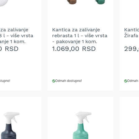
ŽELJA
ŽELJ
za zalivanje
Kantica za zalivanje
Kantic
8 l - više vrsta
rebrasta 1 l - više vrsta
Žirafa
anje 1 kom.
- pakovanje 1 kom.
0 RSD
1.069,00 RSD
299
tupno!
Odmah dostupno!
Odmah 
 U KORPU
DODAJ U KORPU
DODA
DODAJ
DOD
NA
NA
LISTU
LIST