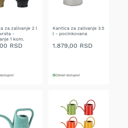
A
ŽELJA
a za zalivanje 2 l
Kantica za zalivanje 3.5
 vrsta -
l - pocinkovana
anje 1 kom.
,00 RSD
1.879,00 RSD
dostupno!
Odmah dostupno!
J U KORPU
DODAJ U KORPU
AJ
DODAJ
NA
U
LISTU