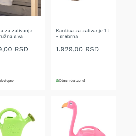
a za zalivanje -
Kantica za zalivanje 1 l
ružna siva
- srebrna
9,00 RSD
1.929,00 RSD
dostupno!
Odmah dostupno!
J U KORPU
DODAJ U KORPU
AJ
DODAJ
NA
U
LISTU