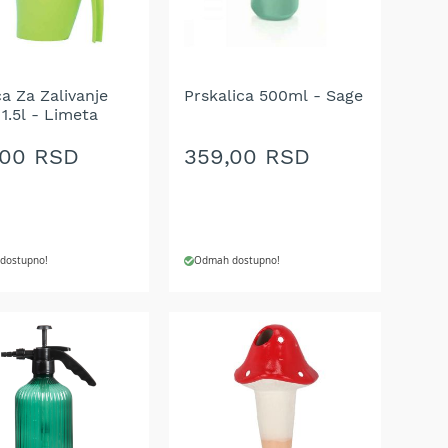
A
ŽELJA
a Za Zalivanje
Prskalica 500ml - Sage
 1.5l - Limeta
,00 RSD
359,00 RSD
dostupno!
Odmah dostupno!
J U KORPU
DODAJ U KORPU
AJ
DODAJ
NA
U
LISTU