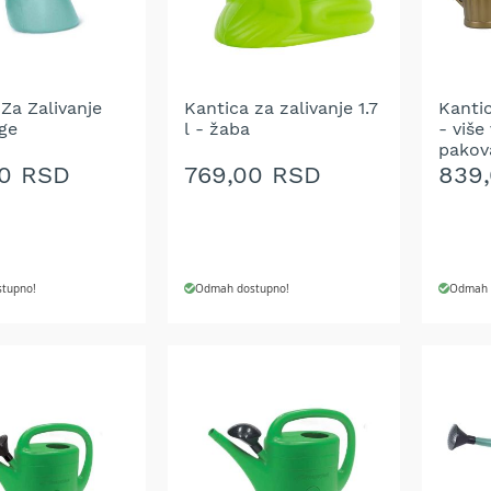
ŽELJA
ŽELJ
Za Zalivanje
Kantica za zalivanje 1.7
Kantic
age
l - žaba
- više
pakov
00 RSD
769,00 RSD
839
tupno!
Odmah dostupno!
Odmah 
 U KORPU
DODAJ U KORPU
DODA
DODAJ
DOD
NA
NA
LISTU
LIST