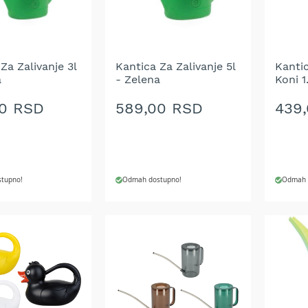
ŽELJA
ŽELJ
Za Zalivanje 3l
Kantica Za Zalivanje 5l
Kantic
a
- Zelena
Koni 1
00 RSD
589,00 RSD
439
tupno!
Odmah dostupno!
Odmah 
 U KORPU
DODAJ U KORPU
DODA
DODAJ
DOD
NA
NA
LISTU
LIST