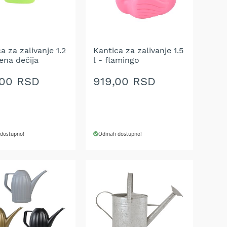
A
ŽELJA
a za zalivanje 1.2
Kantica za zalivanje 1.5
lena dečija
l - flamingo
,00 RSD
919,00 RSD
dostupno!
Odmah dostupno!
J U KORPU
DODAJ U KORPU
AJ
DODAJ
NA
U
LISTU