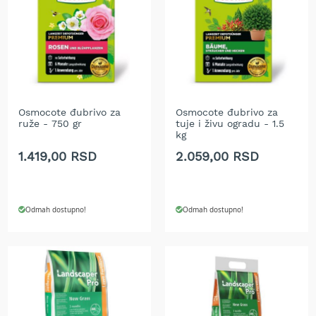
r
a
v
u
S
a
m
Osmocote đubrivo za
Osmocote đubrivo za
o
ruže - 750 gr
tuje i živu ogradu - 1.5
h
kg
o
d
1.419,00 RSD
2.059,00 RSD
n
e
k
o
Odmah dostupno!
Odmah dostupno!
s
i
l
i
c
e
z
a