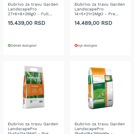
Đubrivo za travu Garden
Đubrivo za travu Garden
e
LandscapePro
LandscapePro
z
27+6+8+2MgO - Full
14+5+21+2MgO - Pre
a
Season 15 kg
Winter 15 kg
t
15.439,00 RSD
14.489,00 RSD
r
a
v
u
Odmah dostupno!
nije dostupno
R
o
b
o
t
k
o
s
i
l
i
c
Đubrivo za travu Garden
Đubrivo za travu Garden
e
LandscapePro
LandscapePro
z
14+5+21+2MgO - Pre
18+6+18+2Mg+Me -