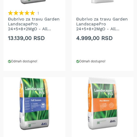
b
e
Rating:
1
n
100%
Đubrivo za travu Garden
Đubrivo za travu Garden
z
LandscapePro
LandscapePro
i
24+5+8+2MgO - All
24+5+8+2MgO - All
n
Round 15 kg
Round 5 kg
13.139,00 RSD
4.999,00 RSD
E
l
e
k
Odmah dostupno!
Odmah dostupno!
t
r
i
č
n
e
k
o
s
i
l
i
c