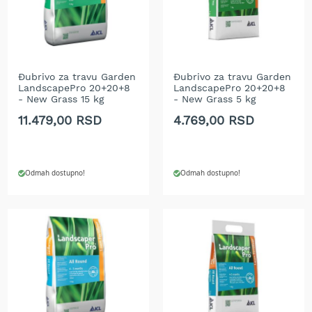
t
r
a
v
u
Đubrivo za travu Garden
Đubrivo za travu Garden
LandscapePro 20+20+8
LandscapePro 20+20+8
K
- New Grass 15 kg
- New Grass 5 kg
o
s
11.479,00 RSD
4.769,00 RSD
i
l
i
c
Odmah dostupno!
Odmah dostupno!
e
z
a
t
r
a
v
u
n
a