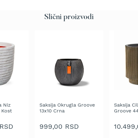
Slični proizvodi
a Niz
Saksija Okrugla Groove
Saksija Ci
 Kost
13x10 Crna
Groove 4
Zlatna
 RSD
999,00 RSD
10.499