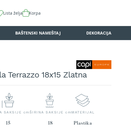
Lista želja
Korpa
BAŠTENSKI NAMEŠTAJ
DEKORACIJA
la Terrazzo 18x15 Zlatna
A SAKSIJE cm
ŠIRINA SAKSIJE cm
MATERIJAL
15
18
Plastika