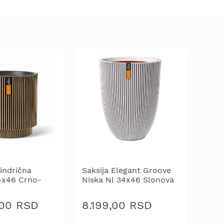
lindrična
Saksija Elegant Groove
4x46 Crno-
Niska Nl 34x46 Slonova
Kost
,00 RSD
8.199,00 RSD