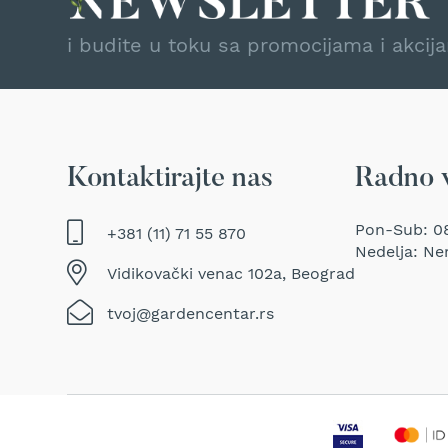
Traktor
kosačice
i budite u toku sa promocijama i akcij
Prozračivači
trave
(Aeratori)
Električne
makaze
Kontaktirajte nas
Radno 
za
šišanje
trave
Pon-Sub: 08
+381 (11) 71 55 870
Perači
Nedelja: Ne
pod
Vidikovački venac 102a, Beograd
pritiskom
tvoj@gardencentar.rs
Usisivači
za
mokro
i
suvo
usisavanje