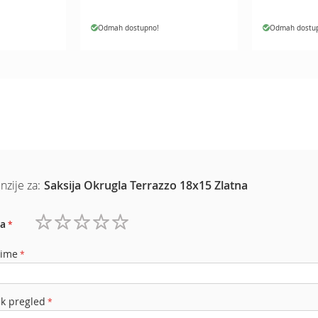
Odmah dostupno!
Odmah dostu
nzije za:
Saksija Okrugla Terrazzo 18x15 Zlatna
a
1
2
3
4
5
zvezdica
zvezdice
zvezdice
zvezdice
zvezdice
 ime
ak pregled