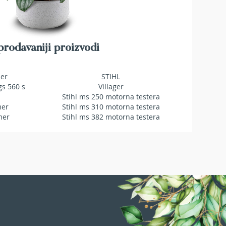
rodavaniji proizvodi
mer
STIHL
gs 560 s
Villager
Stihl ms 250 motorna testera
mer
Stihl ms 310 motorna testera
mer
Stihl ms 382 motorna testera