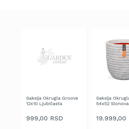
trimeri
za
travu
Električni
trimeri
za
travu
Cirkulari
i
noževi
za
trimer
Glave
za
trimer
Saksija Okrugla Groove
Saksija Okrugl
Strune
12x10 Ljubičasta
54x52 Slonova
za
trimer
999,00 RSD
19.999,00
Motorne
testere