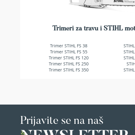
makaze
za
živu
ogradu
Trimeri za travu i STIHL mot
Baštenske
pumpe
za
Trimer STIHL FS 38
STIHL
vodu
Trimer STIHL FS 55
STIHL
Potapajuće
Trimer STIHL FS 120
STIHL
pumpe
Trimer STIHL FS 250
STI
za
Trimer STIHL FS 350
STIHL
čistu
vodu
Potapajuće
pumpe
za
prljavu
vodu
Prijavite se na naš
Pumpe
za
navodnjavanje