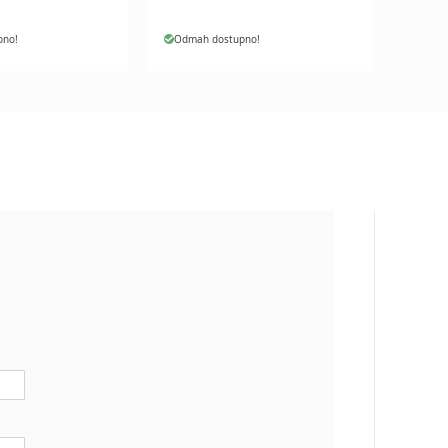
pno!
Odmah dostupno!