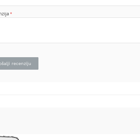
nzija
ošalji recenziju