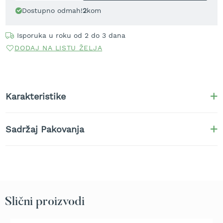
t
Dostupno odmah!
2
kom
r
a
Isporuka u roku od 2 do 3 dana
v
u
DODAJ NA LISTU ŽELJA
K
o
s
i
Karakteristike
l
i
c
Sadržaj Pakovanja
e
z
a
t
r
a
v
u
Slični proizvodi
n
a