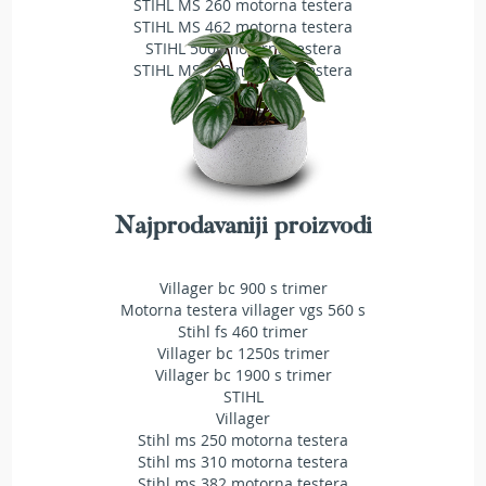
STIHL MS 260 motorna testera
T
STIHL MS 462 motorna testera
r
STIHL 500i motorna testera
i
STIHL MS 230 motorna testera
m
e
r
i
z
a
t
r
Najprodavaniji proizvodi
a
v
u
Villager bc 900 s trimer
Motorna testera villager vgs 560 s
A
Stihl fs 460 trimer
k
Villager bc 1250s trimer
u
Villager bc 1900 s trimer
m
STIHL
u
l
Villager
a
Stihl ms 250 motorna testera
t
Stihl ms 310 motorna testera
o
Stihl ms 382 motorna testera