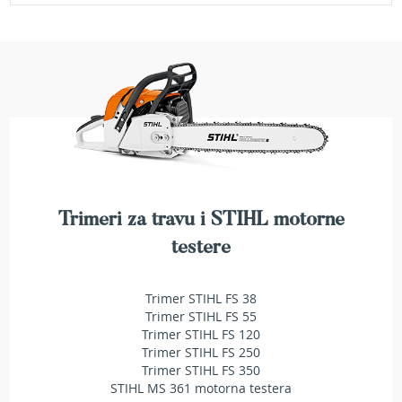
a
t
r
a
v
u
N
o
ž
e
v
i
Trimeri za travu i STIHL motorne
z
a
testere
k
o
s
Trimer STIHL FS 38
i
Trimer STIHL FS 55
l
Trimer STIHL FS 120
i
Trimer STIHL FS 250
c
Trimer STIHL FS 350
e
STIHL MS 361 motorna testera