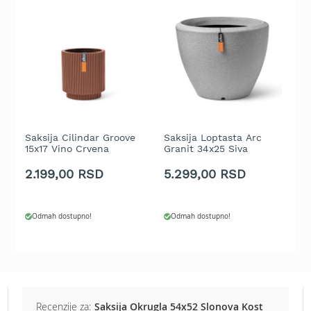
b
e
n
z
i
n
E
l
e
k
Saksija Cilindar Groove
Saksija Loptasta Arc
S
15x17 Vino Crvena
Granit 34x25 Siva
1
t
r
2.199,00 RSD
5.299,00 RSD
9
i
č
n
e
Odmah dostupno!
Odmah dostupno!
k
o
s
i
l
i
Recenzije za:
Saksija Okrugla 54x52 Slonova Kost
c