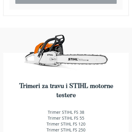
a
t
r
a
v
u
N
o
ž
e
v
i
z
a
Trimeri za travu i STIHL motorne
k
o
testere
s
i
l
Trimer STIHL FS 38
i
Trimer STIHL FS 55
c
Trimer STIHL FS 120
e
Trimer STIHL FS 250