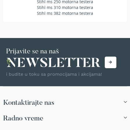
Stihl ms 250 motorna testera
r
Stihl ms 310 motorna testera
s
Stihl ms 382 motorna testera
k
i
t
r
i
m
e
Prijavite se na naš
r
i
z
a
i budite u toku sa promocijama i akcijama!
t
r
a
v
u
Kontaktirajte nas
B
e
Radno vreme
n
z