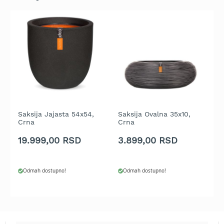
b
e
n
z
i
n
E
l
e
k
t
Saksija Jajasta 54x54,
Saksija Ovalna 35x10,
S
r
Crna
Crna
1
i
č
19.999,00 RSD
3.899,00 RSD
1
n
e
k
Odmah dostupno!
Odmah dostupno!
o
s
i
l
i
c