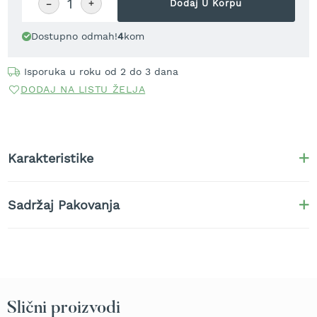
−
+
Dodaj U Korpu
t
r
Dostupno odmah!
4
kom
a
v
u
Isporuka u roku od 2 do 3 dana
DODAJ NA LISTU ŽELJA
K
o
s
i
l
Karakteristike
i
c
e
z
Sadržaj Pakovanja
a
t
r
a
v
u
n
Slični proizvodi
a