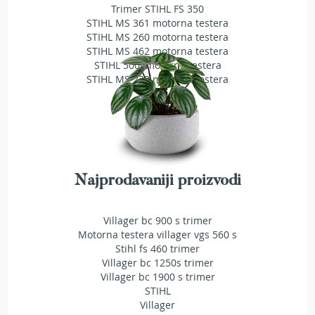
Trimer STIHL FS 350
T
STIHL MS 361 motorna testera
r
STIHL MS 260 motorna testera
i
m
STIHL MS 462 motorna testera
e
STIHL 500i motorna testera
r
STIHL MS 230 motorna testera
i
z
a
t
r
a
v
u
Najprodavaniji proizvodi
A
k
Villager bc 900 s trimer
u
Motorna testera villager vgs 560 s
m
Stihl fs 460 trimer
u
Villager bc 1250s trimer
l
Villager bc 1900 s trimer
a
STIHL
t
Villager
o