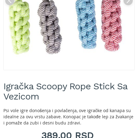
A
k
u
m
u
l
a
t
o
r
s
k
e
Skip
k
to
o
Igračka Scoopy Rope Stick Sa
the
s
beginning
Vezicom
i
of
l
the
i
images
Psi vole igre donošenja i povlačenja, ove igračke od kanapa su
c
gallery
idealne za ovu vrstu zabave. Konopac je takođe lep za žvakanje
e
i pomaže da zubi i desni budu zdravi.
z
a
389,00 RSD
t