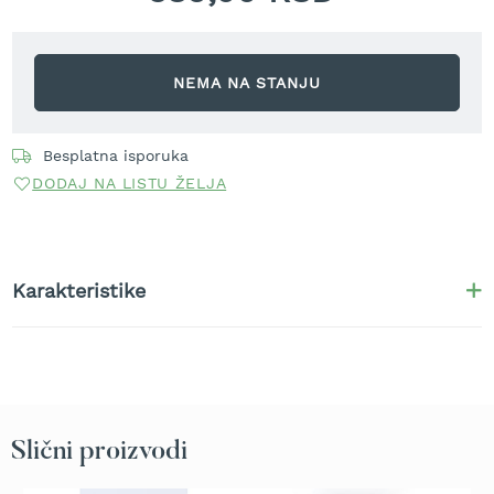
r
a
v
u
NEMA NA STANJU
S
a
m
Besplatna isporuka
o
DODAJ NA LISTU ŽELJA
h
o
d
n
e
Karakteristike
k
o
s
i
l
i
c
Slični proizvodi
e
z
a