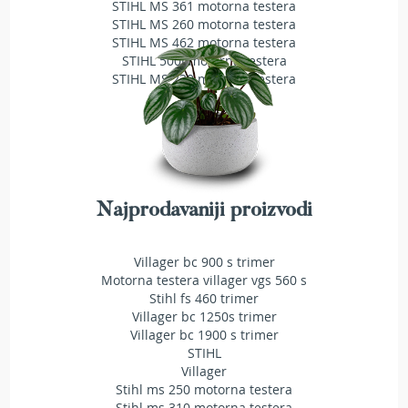
STIHL MS 361 motorna testera
a
t
STIHL MS 260 motorna testera
r
STIHL MS 462 motorna testera
a
STIHL 500i motorna testera
v
STIHL MS 230 motorna testera
u
N
o
ž
e
v
Najprodavaniji proizvodi
i
z
a
Villager bc 900 s trimer
k
Motorna testera villager vgs 560 s
o
Stihl fs 460 trimer
s
Villager bc 1250s trimer
i
Villager bc 1900 s trimer
l
STIHL
i
Villager
c
e
Stihl ms 250 motorna testera
Stihl ms 310 motorna testera