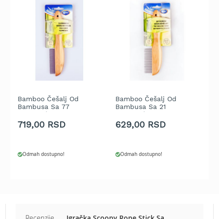
t
r
a
v
u
K
o
s
i
Bamboo Češalj Od
Bamboo Češalj Od
G
l
Bambusa Sa 77
Bambusa Sa 21
3
i
Rotirajućih Zubaca
Rotirajućim Zubacem
c
719,00 RSD
629,00 RSD
4
e
z
a
Odmah dostupno!
Odmah dostupno!
t
r
a
v
u
n
a
Recenzije
Igračka Scoopy Rope Stick Sa