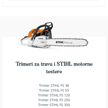
e
z
a
t
r
a
v
u
R
o
b
o
t
Trimeri za travu i STIHL motorne
k
testere
o
s
i
Trimer STIHL FS 38
l
Trimer STIHL FS 55
i
Trimer STIHL FS 120
c
Trimer STIHL FS 250
e
Trimer STIHL FS 350
z