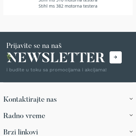
T
Stihl ms 382 motorna testera
r
i
m
e
r
i
z
Prijavite se na naš
a
t
r
a
i budite u toku sa promocijama i akcijama!
v
u
A
k
Kontaktirajte nas
u
m
u
Radno vreme
l
a
t
Brzi linkovi
o