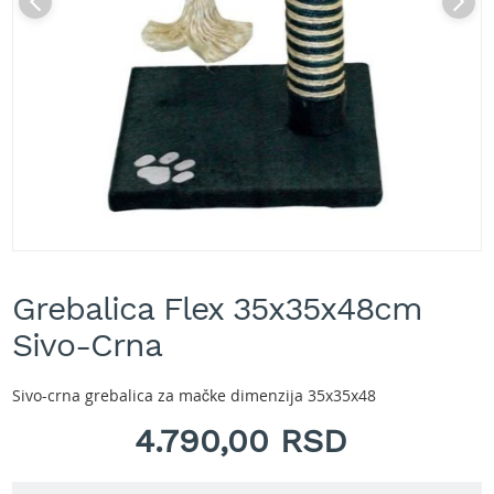
A
k
u
m
u
l
a
t
o
r
s
k
e
Skip
k
to
o
Grebalica Flex 35x35x48cm
the
s
beginning
Sivo-Crna
i
of
l
the
i
images
Sivo-crna grebalica za mačke dimenzija 35x35x48
c
gallery
e
4.790,00 RSD
z
a
t