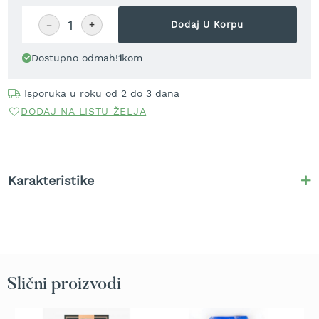
r
a
−
+
Dodaj U Korpu
v
u
Dostupno odmah!
1
kom
S
a
Isporuka u roku od 2 do 3 dana
m
DODAJ NA LISTU ŽELJA
o
h
o
d
n
Karakteristike
e
k
o
s
i
l
i
c
Slični proizvodi
e
z
a