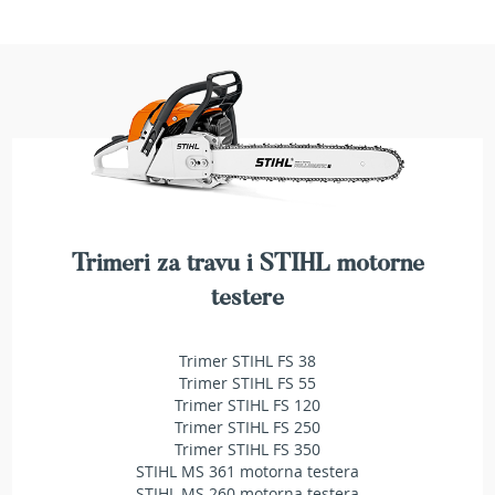
e
z
a
t
r
a
v
u
R
o
b
Trimeri za travu i STIHL motorne
o
t
testere
k
o
s
Trimer STIHL FS 38
i
Trimer STIHL FS 55
l
Trimer STIHL FS 120
i
Trimer STIHL FS 250
c
Trimer STIHL FS 350
e
STIHL MS 361 motorna testera
z
STIHL MS 260 motorna testera