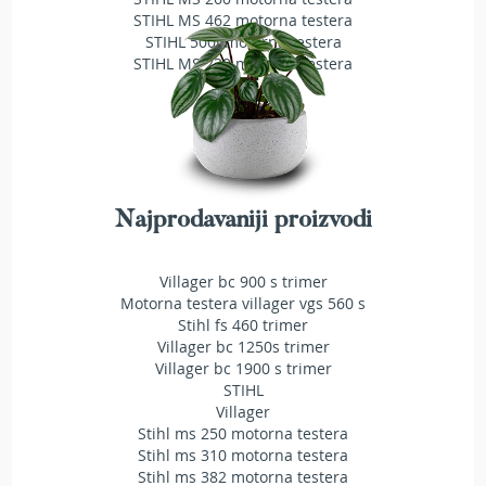
a
STIHL MS 462 motorna testera
t
STIHL 500i motorna testera
r
STIHL MS 230 motorna testera
a
v
u
N
o
ž
e
Najprodavaniji proizvodi
v
i
z
Villager bc 900 s trimer
a
Motorna testera villager vgs 560 s
k
Stihl fs 460 trimer
o
Villager bc 1250s trimer
s
Villager bc 1900 s trimer
i
STIHL
l
Villager
i
Stihl ms 250 motorna testera
c
Stihl ms 310 motorna testera
e
Stihl ms 382 motorna testera