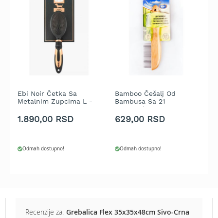
t
r
a
v
u
K
o
s
i
Ebi Noir Četka Sa
Bamboo Češalj Od
B
l
Metalnim Zupcima L -
Bambusa Sa 21
B
23x6,5cm
Rotirajućim Zubacem
R
i
1.890,00 RSD
629,00 RSD
7
c
e
z
a
Odmah dostupno!
Odmah dostupno!
t
r
a
v
u
n
Recenzije za:
Grebalica Flex 35x35x48cm Sivo-Crna
a