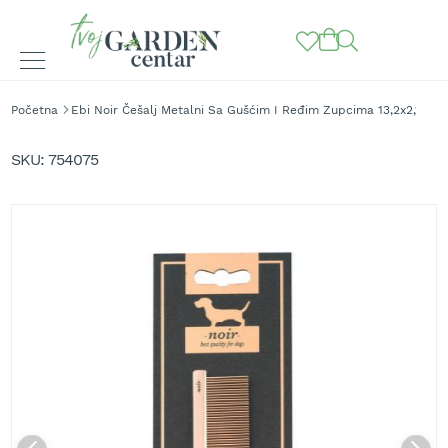
BAŠTENSKE
Početna
Ebi Noir Češalj Metalni Sa Gušćim I Ređim Zupcima 13,2x2,1cm
MAŠINE
Skip
to
K
SKU
754075
o
the
s
end
i
of
l
the
i
images
c
gallery
e
z
a
t
r
a
v
u