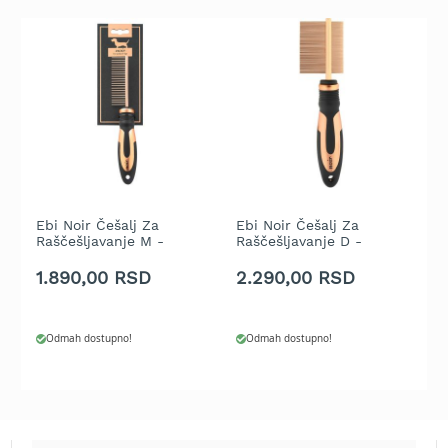
t
r
a
v
u
K
o
s
i
l
Ebi Noir Češalj Za
Ebi Noir Češalj Za
E
i
Raščešljavanje M -
Raščešljavanje D -
R
c
22x5cm
22,5x5cm
Z
e
1.890,00 RSD
2.290,00 RSD
1
z
a
t
r
Odmah dostupno!
Odmah dostupno!
a
v
u
n
a