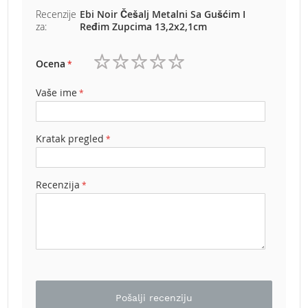
b
Recenzije
Ebi Noir Češalj Metalni Sa Gušćim I
e
za:
Ređim Zupcima 13,2x2,1cm
n
z
i
Ocena
n
1
2
3
4
5
zvezdica
zvezdice
zvezdice
zvezdice
zvezdice
Vaše ime
E
l
e
k
Kratak pregled
t
r
i
Recenzija
č
n
e
k
o
s
i
l
i
Pošalji recenziju
c