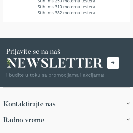
Stihl ms 250 motorna testera
T
Stihl ms 310 motorna testera
r
Stihl ms 382 motorna testera
i
m
e
r
i
z
a
Prijavite se na naš
t
r
a
v
u
i budite u toku sa promocijama i akcijama!
A
k
u
m
Kontaktirajte nas
u
l
Radno vreme
a
t
o