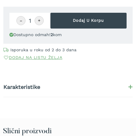
r
a
v
u
−
+
Dodaj U Korpu
S
Dostupno odmah!
2
kom
a
m
o
Isporuka u roku od 2 do 3 dana
h
DODAJ NA LISTU ŽELJA
o
d
n
e
k
Karakteristike
o
s
i
l
i
c
e
z
Slični proizvodi
a