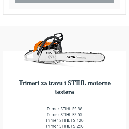
e
z
a
t
r
a
v
u
R
o
b
o
t
k
Trimeri za travu i STIHL motorne
o
testere
s
i
l
Trimer STIHL FS 38
i
Trimer STIHL FS 55
c
e
Trimer STIHL FS 120
z
Trimer STIHL FS 250