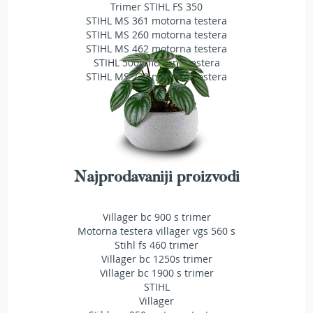
a
Trimer STIHL FS 350
t
STIHL MS 361 motorna testera
r
STIHL MS 260 motorna testera
a
STIHL MS 462 motorna testera
v
STIHL 500i motorna testera
u
STIHL MS 230 motorna testera
N
o
ž
e
v
i
Najprodavaniji proizvodi
z
a
k
Villager bc 900 s trimer
o
Motorna testera villager vgs 560 s
s
Stihl fs 460 trimer
i
l
Villager bc 1250s trimer
i
Villager bc 1900 s trimer
c
STIHL
e
Villager