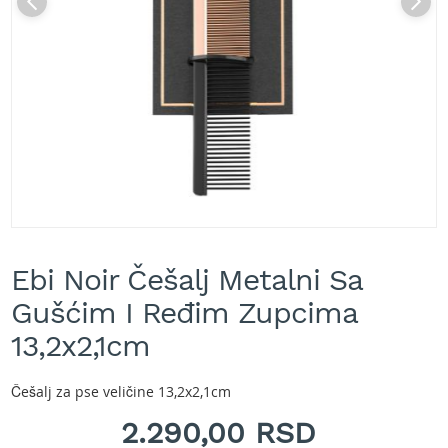
A
k
u
m
u
l
a
t
o
r
s
k
e
Skip
k
to
o
Ebi Noir Češalj Metalni Sa
the
s
beginning
Gušćim I Ređim Zupcima
i
of
l
the
13,2x2,1cm
i
images
c
gallery
e
Češalj za pse veličine 13,2x2,1cm
z
a
2.290,00 RSD
t