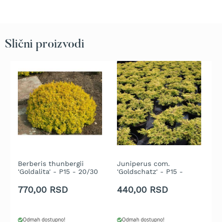
b
e
n
z
i
Slični proizvodi
n
E
l
e
k
t
r
i
č
n
e
Berberis thunbergii
Juniperus com.
R
k
'Goldalita' - P15 - 20/30
'Goldschatz' - P15 -
®
o
cm
20/30 cm
-
s
770,00 RSD
440,00 RSD
9
i
l
i
c
Odmah dostupno!
Odmah dostupno!