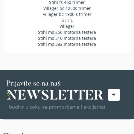
Stihl fs 460 trimer
r
Villager bc 1250s trimer
s
Villager bc 1900 s trimer
k
STIHL
i
Villager
t
Stihl ms 250 motorna testera
r
i
Stihl ms 310 motorna testera
m
Stihl ms 382 motorna testera
e
r
i
z
a
t
Prijavite se na naš
r
a
v
u
i budite u toku sa promocijama i akcijama!
B
e
n
z