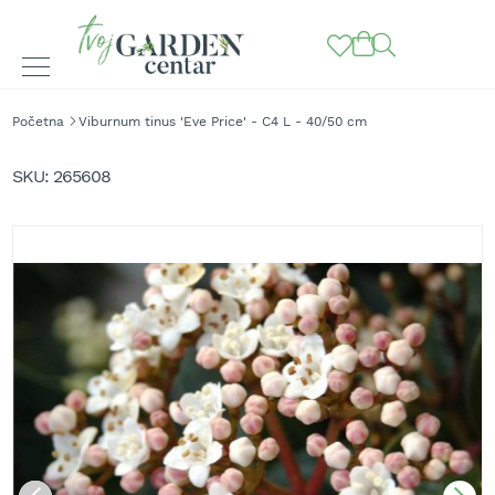
BAŠTENSKE
Početna
Viburnum tinus 'Eve Price' - C4 L - 40/50 cm
MAŠINE
Skip
to
K
SKU
265608
o
the
s
end
i
of
l
the
i
images
c
gallery
e
z
a
t
r
a
v
u