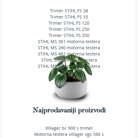
T
Trimer STIHL FS 38
r
i
Trimer STIHL FS 55
m
Trimer STIHL FS 120
e
Trimer STIHL FS 250
r
Trimer STIHL FS 350
i
STIHL MS 361 motorna testera
z
STIHL MS 260 motorna testera
a
STIHL MS 462 motorna testera
t
STIHL 500i motorna testera
r
STIHL MS 230 motorna testera
a
v
u
A
k
u
m
Najprodavaniji proizvodi
u
l
a
Villager bc 900 s trimer
t
Motorna testera villager vgs 560 s
o