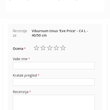
e
z
a
t
r
a
Recenzije
Viburnum tinus 'Eve Price' - C4 L -
v
za:
40/50 cm
u
R
Ocena
o
1
2
3
4
5
b
zvezdica
zvezdice
zvezdice
zvezdice
zvezdice
Vaše ime
o
t
k
o
Kratak pregled
s
i
l
Recenzija
i
c
e
z