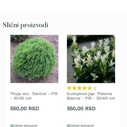
b
e
n
z
i
Slični proizvodi
n
E
l
e
k
t
r
i
č
n
Rating:
2
e
100%
Thuja occ. 'Danica' - P15
Euonymus jap. 'Paloma
Y
k
- 10/20 cm
Blanca' - P15 - 20/40 cm
o
s
550,00 RSD
550,00 RSD
5
i
l
i
c
Odmah dostupno!
Odmah dostupno!