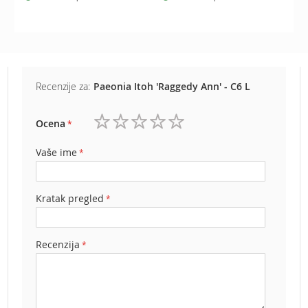
e
z
a
t
r
a
Recenzije za:
Paeonia Itoh 'Raggedy Ann' - C6 L
v
u
Ocena
R
1
2
3
4
5
o
zvezdica
zvezdice
zvezdice
zvezdice
zvezdice
Vaše ime
b
o
t
k
Kratak pregled
o
s
i
Recenzija
l
i
c
e
z