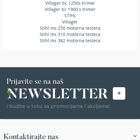
Villager bc 1250s trimer
r
Villager bc 1900 s trimer
s
STIHL
k
Villager
i
t
Stihl ms 250 motorna testera
r
Stihl ms 310 motorna testera
i
Stihl ms 382 motorna testera
m
e
r
i
z
a
Prijavite se na naš
t
r
a
v
u
i budite u toku sa promocijama i akcijama!
B
e
n
z
Kontaktirajte nas