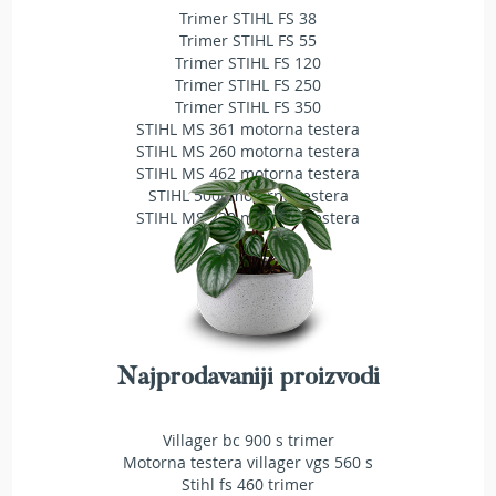
Trimer STIHL FS 38
T
r
Trimer STIHL FS 55
i
Trimer STIHL FS 120
m
Trimer STIHL FS 250
e
Trimer STIHL FS 350
r
STIHL MS 361 motorna testera
i
STIHL MS 260 motorna testera
z
STIHL MS 462 motorna testera
a
STIHL 500i motorna testera
t
STIHL MS 230 motorna testera
r
a
v
u
A
k
u
Najprodavaniji proizvodi
m
u
l
Villager bc 900 s trimer
a
Motorna testera villager vgs 560 s
t
Stihl fs 460 trimer
o