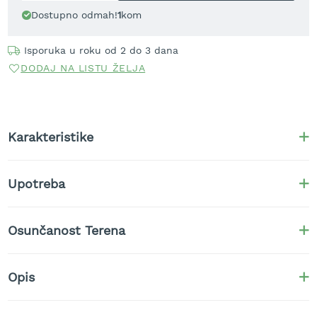
t
Dostupno odmah!
1
kom
r
a
Isporuka u roku od 2 do 3 dana
v
u
DODAJ NA LISTU ŽELJA
K
o
s
i
Karakteristike
l
i
c
Upotreba
e
z
a
t
Osunčanost Terena
r
a
v
Opis
u
n
a