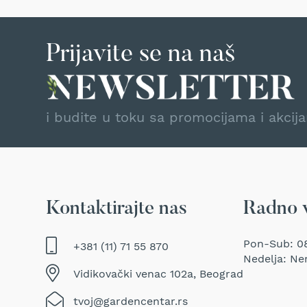
Traktor
kosačice
Prozračivači
Prijavite se na naš
trave
(Aeratori)
Električne
makaze
i budite u toku sa promocijama i akcij
za
šišanje
trave
Perači
pod
pritiskom
Kontaktirajte nas
Radno 
Usisivači
za
Pon-Sub: 08
+381 (11) 71 55 870
mokro
Nedelja: Ne
i
Vidikovački venac 102a, Beograd
suvo
usisavanje
tvoj@gardencentar.rs