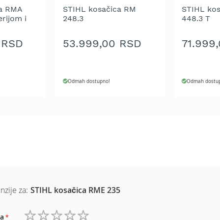
ca RMA
STIHL kosačica RM
STIHL ko
erijom i
248.3
448.3 T
 RSD
53.999,00 RSD
71.999
Odmah dostupno!
Odmah dostu
nzije za:
STIHL kosačica RME 235
a