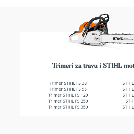
makaze
za
živu
ogradu
Baštenske
pumpe
za
vodu
Potapajuće
pumpe
za
Trimeri za travu i STIHL mot
čistu
vodu
Trimer STIHL FS 38
STIHL
Potapajuće
Trimer STIHL FS 55
STIHL
pumpe
Trimer STIHL FS 120
STIHL
za
Trimer STIHL FS 250
STI
prljavu
Trimer STIHL FS 350
STIHL
vodu
Pumpe
za
navodnjavanje