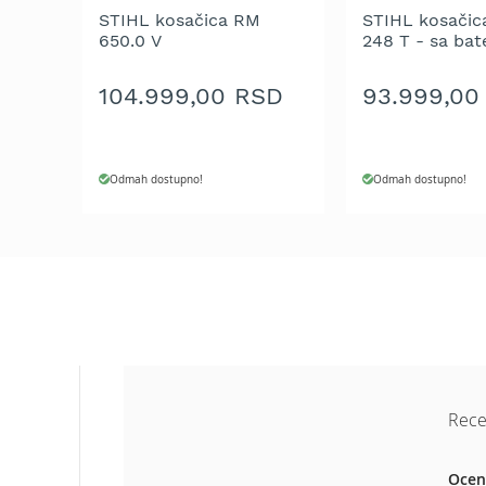
Aku
STIHL kosačica RM
STIHL kosači
motorne
650.0 V
248 T - sa bat
testere
punjačem
Benzinske
104.999,00 RSD
93.999,00
motorne
testere
Električne
Odmah dostupno!
Odmah dostupno!
motorne
testere
Teleskopske
motorne
testere
Lanci
za
motornu
testeru
Mačevi
Rece
za
motornu
Ocen
testeru