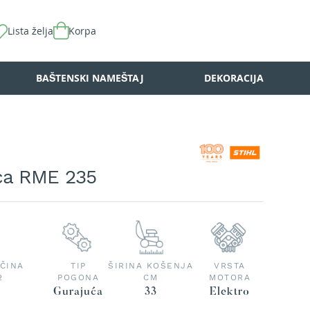
Lista želja
Korpa
BAŠTENSKI NAMEŠTAJ
DEKORACIJA
ca RME 235
ČINA
TIP
ŠIRINA KOŠENJA
VRSTA
2
POGONA
CM
MOTORA
Gurajuća
33
Elektro