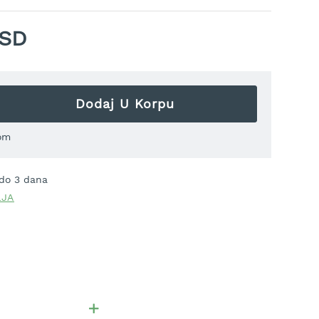
RSD
Dodaj U Korpu
om
 do 3 dana
LJA