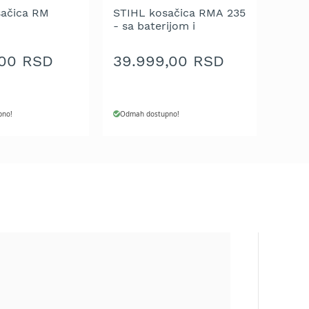
sačica RM
STIHL kosačica RMA 235
- sa baterijom i
punjačem
,00 RSD
39.999,00 RSD
pno!
Odmah dostupno!