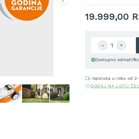
19.999,00 
−
+
Dostupno odmah!
1
k
Isporuka u roku od 2
DODAJ NA LISTU ŽE