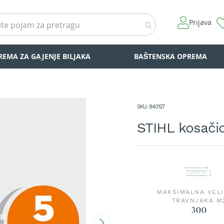
Prijava
REMA ZA GAJENJE BILJAKA
BAŠTENSKA OPREMA
SKU
840127
STIHL kosači
MAKSIMALNA VELI
TRAVNJAKA M
300