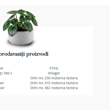
rodavaniji proizvodi
mer
STIHL
gs 560 s
Villager
Stihl ms 250 motorna testera
mer
Stihl ms 310 motorna testera
mer
Stihl ms 382 motorna testera