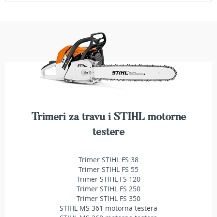
a
t
r
a
v
u
N
o
ž
e
v
i
Trimeri za travu i STIHL motorne
z
testere
a
k
o
Trimer STIHL FS 38
s
Trimer STIHL FS 55
i
Trimer STIHL FS 120
l
i
Trimer STIHL FS 250
c
Trimer STIHL FS 350
e
STIHL MS 361 motorna testera