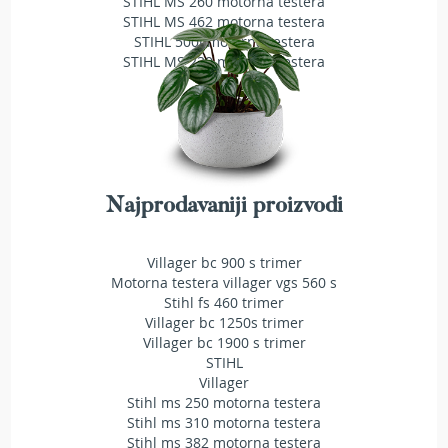
STIHL MS 260 motorna testera
T
STIHL MS 462 motorna testera
r
STIHL 500i motorna testera
i
STIHL MS 230 motorna testera
m
e
r
i
z
a
t
r
Najprodavaniji proizvodi
a
v
u
Villager bc 900 s trimer
Motorna testera villager vgs 560 s
A
Stihl fs 460 trimer
k
Villager bc 1250s trimer
u
Villager bc 1900 s trimer
m
STIHL
u
Villager
l
Stihl ms 250 motorna testera
a
Stihl ms 310 motorna testera
t
o
Stihl ms 382 motorna testera