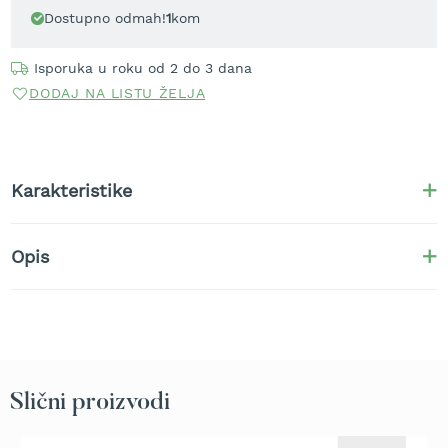
t
Dostupno odmah!
1
kom
r
a
Isporuka u roku od 2 do 3 dana
v
u
DODAJ NA LISTU ŽELJA
K
o
s
Karakteristike
i
l
i
c
Opis
e
z
a
t
r
a
v
u
Slični proizvodi
n
a