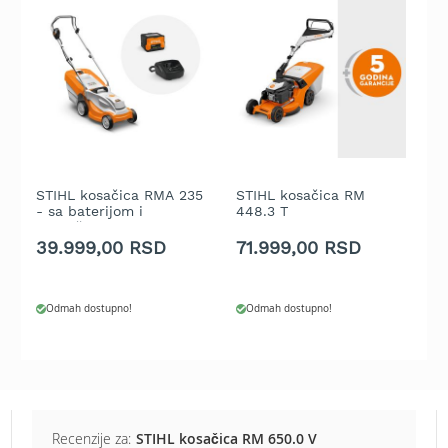
b
e
n
z
i
n
E
l
e
STIHL kosačica RMA 235
STIHL kosačica RM
S
k
- sa baterijom i
448.3 T
T
t
punjačem
p
r
39.999,00 RSD
71.999,00 RSD
9
i
č
n
Odmah dostupno!
Odmah dostupno!
e
k
o
s
i
l
i
Recenzije za:
STIHL kosačica RM 650.0 V
c