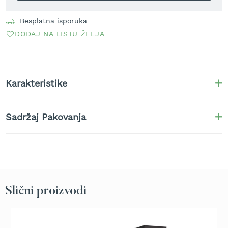
t
r
Besplatna isporuka
a
DODAJ NA LISTU ŽELJA
v
u
K
o
Karakteristike
s
i
l
i
Sadržaj Pakovanja
c
e
z
a
t
r
a
Slični proizvodi
v
u
n
a