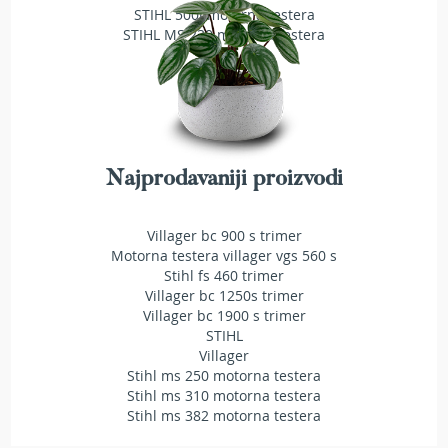
STIHL 500i motorna testera
T
STIHL MS 230 motorna testera
r
i
m
e
r
i
z
a
Najprodavaniji proizvodi
t
r
a
v
Villager bc 900 s trimer
u
Motorna testera villager vgs 560 s
Stihl fs 460 trimer
A
Villager bc 1250s trimer
k
Villager bc 1900 s trimer
u
STIHL
m
Villager
u
Stihl ms 250 motorna testera
l
Stihl ms 310 motorna testera
a
Stihl ms 382 motorna testera
t
o