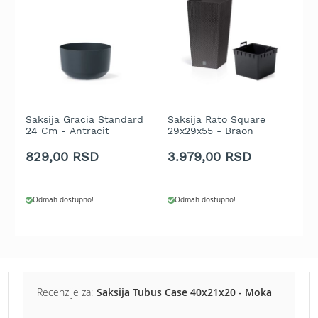
b
e
n
z
i
n
E
l
Saksija Gracia Standard
Saksija Rato Square
S
e
24 Cm - Antracit
29x29x55 - Braon
B
k
t
829,00 RSD
3.979,00 RSD
1
r
i
č
Odmah dostupno!
Odmah dostupno!
n
e
k
o
s
i
l
Recenzije za:
Saksija Tubus Case 40x21x20 - Moka
i
c