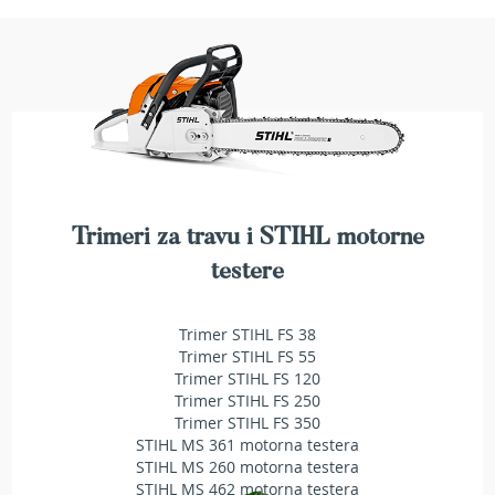
a
t
r
a
v
u
N
o
ž
e
Trimeri za travu i STIHL motorne
v
i
testere
z
a
k
Trimer STIHL FS 38
o
Trimer STIHL FS 55
s
Trimer STIHL FS 120
i
Trimer STIHL FS 250
l
Trimer STIHL FS 350
i
STIHL MS 361 motorna testera
c
STIHL MS 260 motorna testera
e
STIHL MS 462 motorna testera