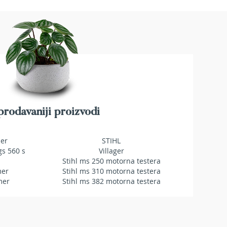
rodavaniji proizvodi
mer
STIHL
gs 560 s
Villager
Stihl ms 250 motorna testera
mer
Stihl ms 310 motorna testera
mer
Stihl ms 382 motorna testera