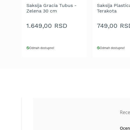
Aku
Saksija Gracia Tubus -
Saksija Plasti
motorne
Zelena 30 cm
Terakota
testere
Benzinske
1.649,00 RSD
749,00 RS
motorne
testere
Električne
Odmah dostupno!
Odmah dostupno!
motorne
testere
Teleskopske
motorne
testere
Lanci
za
motornu
testeru
Mačevi
Rece
za
motornu
Ocen
testeru