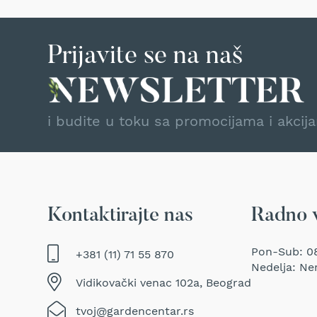
Traktor
kosačice
Prozračivači
Prijavite se na naš
trave
(Aeratori)
Električne
makaze
i budite u toku sa promocijama i akcij
za
šišanje
trave
Perači
pod
pritiskom
Kontaktirajte nas
Radno 
Usisivači
za
Pon-Sub: 08
+381 (11) 71 55 870
mokro
Nedelja: Ne
i
Vidikovački venac 102a, Beograd
suvo
usisavanje
tvoj@gardencentar.rs