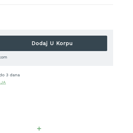
Dodaj U Korpu
kom
 do 3 dana
LJA