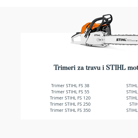
makaze
za
živu
ogradu
Baštenske
pumpe
za
vodu
Potapajuće
pumpe
za
Trimeri za travu i STIHL mot
čistu
vodu
Trimer STIHL FS 38
STIHL
Potapajuće
Trimer STIHL FS 55
STIHL
pumpe
Trimer STIHL FS 120
STIHL
za
Trimer STIHL FS 250
STI
prljavu
Trimer STIHL FS 350
STIHL
vodu
Pumpe
za
navodnjavanje