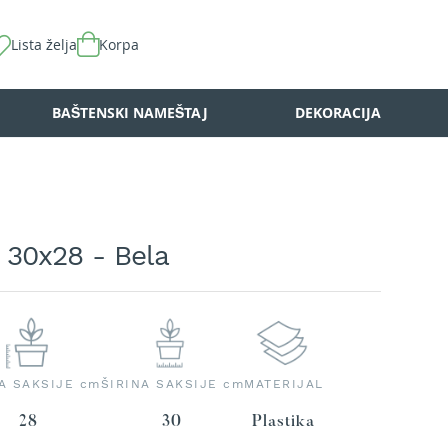
Lista želja
Korpa
BAŠTENSKI NAMEŠTAJ
DEKORACIJA
 30x28 - Bela
A SAKSIJE cm
ŠIRINA SAKSIJE cm
MATERIJAL
28
30
Plastika