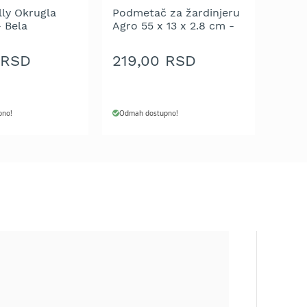
lly Okrugla
Podmetač za žardinjeru
- Bela
Agro 55 x 13 x 2.8 cm -
Braon
 RSD
219,00 RSD
pno!
Odmah dostupno!