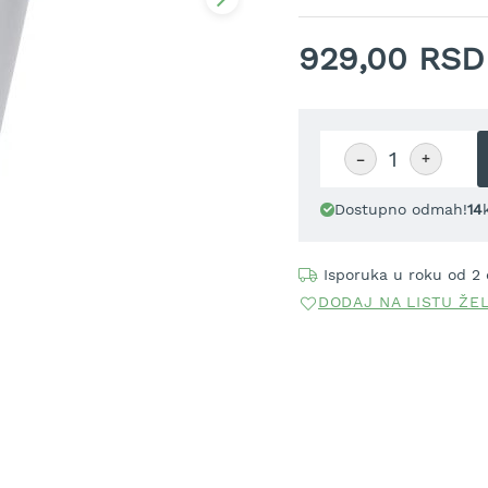
929,00 RSD
−
+
Dostupno odmah!
14
Isporuka u roku od 2
DODAJ NA LISTU ŽE