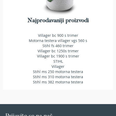
T
r
i
m
Najprodavaniji proizvodi
e
r
i
Villager bc 900 s trimer
z
Motorna testera villager vgs 560 s
a
Stihl fs 460 trimer
t
Villager bc 1250s trimer
r
a
Villager bc 1900 s trimer
v
STIHL
u
Villager
Stihl ms 250 motorna testera
A
Stihl ms 310 motorna testera
k
Stihl ms 382 motorna testera
u
m
u
l
a
t
o