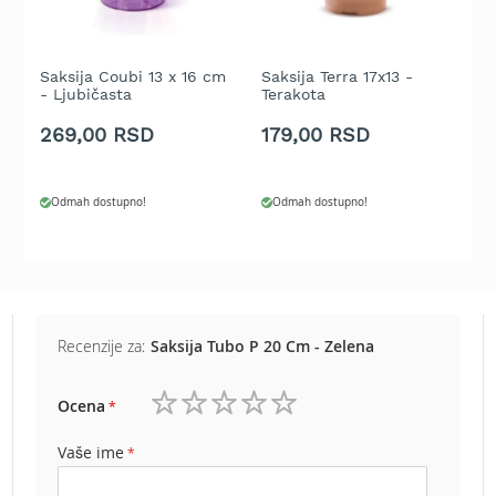
b
e
n
z
Saksija Coubi 13 x 16 cm
Saksija Terra 17x13 -
P
i
- Ljubičasta
Terakota
C
n
T
269,00 RSD
179,00 RSD
6
E
l
e
Odmah dostupno!
Odmah dostupno!
k
t
r
i
č
n
Recenzije za:
Saksija Tubo P 20 Cm - Zelena
e
k
o
Ocena
s
1
2
3
4
5
i
zvezdica
zvezdice
zvezdice
zvezdice
zvezdice
l
Vaše ime
i
c