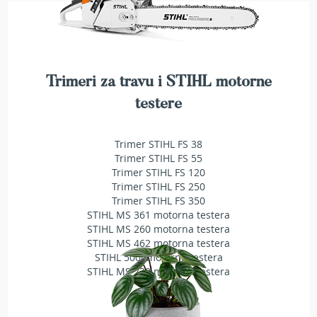
a
t
r
a
v
u
Trimeri za travu i STIHL motorne
N
testere
o
ž
e
Trimer STIHL FS 38
v
Trimer STIHL FS 55
i
Trimer STIHL FS 120
z
Trimer STIHL FS 250
a
Trimer STIHL FS 350
k
STIHL MS 361 motorna testera
o
STIHL MS 260 motorna testera
s
STIHL MS 462 motorna testera
i
STIHL 500i motorna testera
l
STIHL MS 230 motorna testera
i
c
e