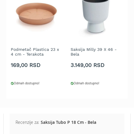
b
e
n
z
i
n
E
l
Podmetač Plastica 23 x
Saksija Milly 39 X 46 -
S
e
4 cm - Terakota
Bela
4
k
169,00 RSD
3.149,00 RSD
7
t
r
i
č
Odmah dostupno!
Odmah dostupno!
n
e
k
o
s
i
l
Recenzije za:
Saksija Tubo P 18 Cm - Bela
i
c