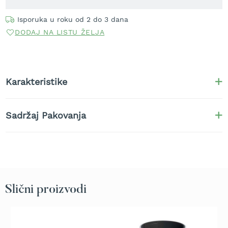
t
r
Isporuka u roku od 2 do 3 dana
a
DODAJ NA LISTU ŽELJA
v
u
K
o
Karakteristike
s
i
l
Sadržaj Pakovanja
i
c
e
z
a
t
r
a
Slični proizvodi
v
u
n
a