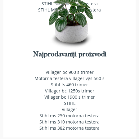
STIHL 500i motorna testera
T
STIHL MS 230 motorna testera
r
i
m
e
r
i
z
a
Najprodavaniji proizvodi
t
r
a
Villager bc 900 s trimer
v
u
Motorna testera villager vgs 560 s
Stihl fs 460 trimer
A
Villager bc 1250s trimer
k
Villager bc 1900 s trimer
u
STIHL
m
Villager
u
Stihl ms 250 motorna testera
l
Stihl ms 310 motorna testera
a
Stihl ms 382 motorna testera
t
o