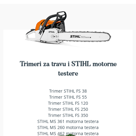
a
t
r
a
v
u
N
o
ž
e
Trimeri za travu i STIHL motorne
v
i
testere
z
a
k
Trimer STIHL FS 38
o
Trimer STIHL FS 55
s
Trimer STIHL FS 120
i
Trimer STIHL FS 250
l
Trimer STIHL FS 350
i
STIHL MS 361 motorna testera
c
STIHL MS 260 motorna testera
e
STIHL MS 462 motorna testera