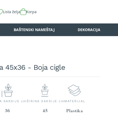
Lista želja
Korpa
BAŠTENSKI NAMEŠTAJ
DEKORACIJA
a 45x36 - Boja cigle
A SAKSIJE cm
ŠIRINA SAKSIJE cm
MATERIJAL
36
45
Plastika