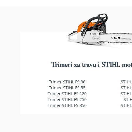
makaze
za
živu
ogradu
Baštenske
pumpe
za
vodu
Potapajuće
pumpe
za
Trimeri za travu i STIHL mot
čistu
vodu
Trimer STIHL FS 38
STIHL
Potapajuće
Trimer STIHL FS 55
STIHL
pumpe
Trimer STIHL FS 120
STIHL
za
Trimer STIHL FS 250
STI
prljavu
Trimer STIHL FS 350
STIHL
vodu
Pumpe
za
navodnjavanje