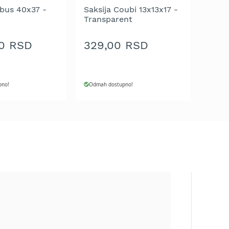
ubus 40x37 -
Saksija Coubi 13x13x17 -
Transparent
00 RSD
329,00 RSD
pno!
Odmah dostupno!