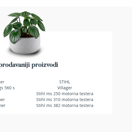
rodavaniji proizvodi
mer
STIHL
gs 560 s
Villager
Stihl ms 250 motorna testera
mer
Stihl ms 310 motorna testera
mer
Stihl ms 382 motorna testera