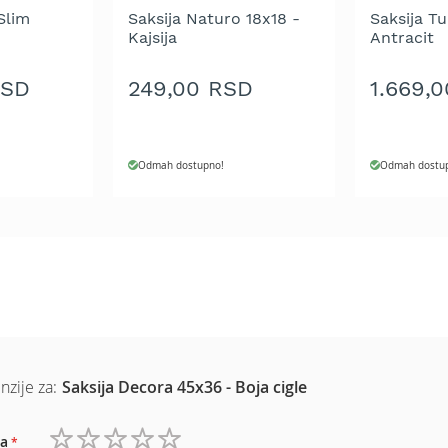
Slim
Saksija Naturo 18x18 -
Saksija T
Kajsija
Antracit
RSD
249,00 RSD
1.669,
Odmah dostupno!
Odmah dostu
nzije za:
Saksija Decora 45x36 - Boja cigle
a