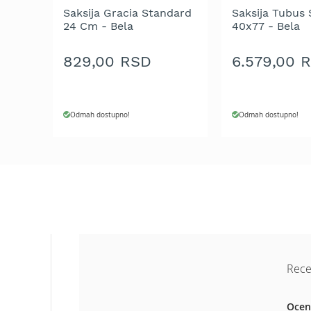
Aku
Saksija Gracia Standard
Saksija Tubus 
motorne
24 Cm - Bela
40x77 - Bela
testere
Benzinske
829,00 RSD
6.579,00 
motorne
testere
Električne
Odmah dostupno!
Odmah dostupno!
motorne
testere
Teleskopske
motorne
testere
Lanci
za
motornu
testeru
Mačevi
Rece
za
motornu
Ocen
testeru