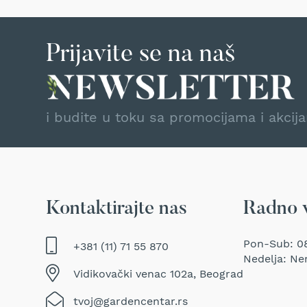
Traktor
kosačice
Prozračivači
Prijavite se na naš
trave
(Aeratori)
Električne
makaze
i budite u toku sa promocijama i akcij
za
šišanje
trave
Perači
pod
pritiskom
Kontaktirajte nas
Radno 
Usisivači
za
Pon-Sub: 08
+381 (11) 71 55 870
mokro
Nedelja: Ne
i
Vidikovački venac 102a, Beograd
suvo
usisavanje
tvoj@gardencentar.rs