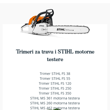
a
t
r
a
v
u
N
o
ž
e
Trimeri za travu i STIHL motorne
v
i
testere
z
a
k
Trimer STIHL FS 38
o
Trimer STIHL FS 55
s
Trimer STIHL FS 120
i
Trimer STIHL FS 250
l
Trimer STIHL FS 350
i
STIHL MS 361 motorna testera
c
STIHL MS 260 motorna testera
e
STIHL MS 462 motorna testera