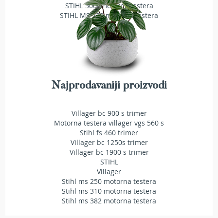
STIHL 500i motorna testera
T
STIHL MS 230 motorna testera
r
i
m
e
r
i
z
a
Najprodavaniji proizvodi
t
r
a
Villager bc 900 s trimer
v
u
Motorna testera villager vgs 560 s
Stihl fs 460 trimer
A
Villager bc 1250s trimer
k
Villager bc 1900 s trimer
u
STIHL
m
Villager
u
Stihl ms 250 motorna testera
l
Stihl ms 310 motorna testera
a
Stihl ms 382 motorna testera
t
o