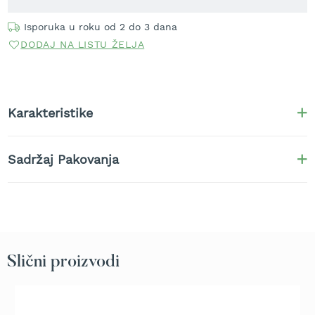
t
r
Isporuka u roku od 2 do 3 dana
a
DODAJ NA LISTU ŽELJA
v
u
K
o
Karakteristike
s
i
l
Sadržaj Pakovanja
i
c
e
z
a
t
r
a
Slični proizvodi
v
u
n
a