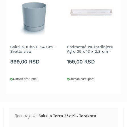
b
e
n
z
i
n
E
l
Saksija Tubo P 24 Cm -
Podmetač za žardinjeru
S
e
Svetlo siva
Agro 35 x 13 x 2.8 cm -
C
k
Bela
999,00 RSD
159,00 RSD
1
t
r
i
č
Odmah dostupno!
Odmah dostupno!
n
e
k
o
s
i
l
Recenzije za:
Saksija Terra 25x19 - Terakota
i
c