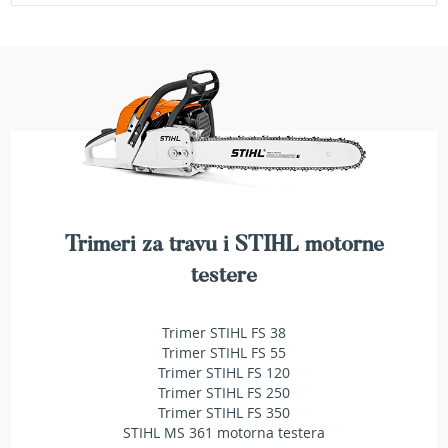
a
t
r
a
v
u
N
o
ž
e
v
i
Trimeri za travu i STIHL motorne
z
a
testere
k
o
s
Trimer STIHL FS 38
i
Trimer STIHL FS 55
l
Trimer STIHL FS 120
i
Trimer STIHL FS 250
c
Trimer STIHL FS 350
e
STIHL MS 361 motorna testera