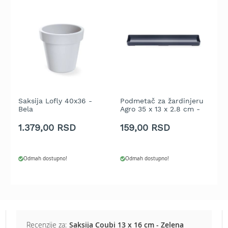
b
e
n
z
i
n
E
l
e
k
Saksija Lofly 40x36 -
Podmetač za žardinjeru
S
Bela
Agro 35 x 13 x 2.8 cm -
B
t
Antracit
r
1.379,00 RSD
159,00 RSD
2
i
č
n
e
Odmah dostupno!
Odmah dostupno!
k
o
s
i
l
i
Recenzije za:
Saksija Coubi 13 x 16 cm - Zelena
c