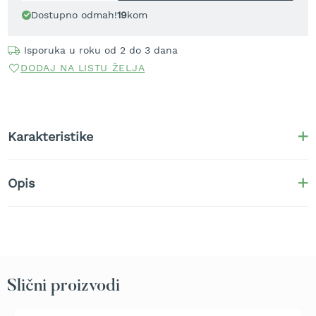
t
Dostupno odmah!
19
kom
r
a
Isporuka u roku od 2 do 3 dana
v
u
DODAJ NA LISTU ŽELJA
K
o
s
i
Karakteristike
l
i
c
Opis
e
z
a
t
r
a
v
u
Slični proizvodi
n
a