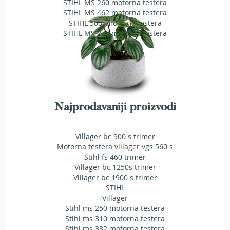
STIHL MS 260 motorna testera
T
STIHL MS 462 motorna testera
r
STIHL 500i motorna testera
i
STIHL MS 230 motorna testera
m
e
r
i
z
a
t
r
Najprodavaniji proizvodi
a
v
u
Villager bc 900 s trimer
Motorna testera villager vgs 560 s
A
Stihl fs 460 trimer
k
Villager bc 1250s trimer
u
Villager bc 1900 s trimer
m
STIHL
u
l
Villager
a
Stihl ms 250 motorna testera
t
Stihl ms 310 motorna testera
o
Stihl ms 382 motorna testera