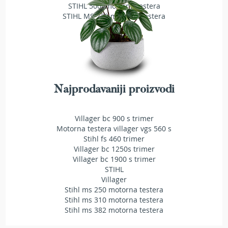
STIHL 500i motorna testera
T
STIHL MS 230 motorna testera
r
i
m
e
r
i
z
a
Najprodavaniji proizvodi
t
r
a
Villager bc 900 s trimer
v
u
Motorna testera villager vgs 560 s
Stihl fs 460 trimer
A
Villager bc 1250s trimer
k
Villager bc 1900 s trimer
u
STIHL
m
Villager
u
Stihl ms 250 motorna testera
l
Stihl ms 310 motorna testera
a
Stihl ms 382 motorna testera
t
o