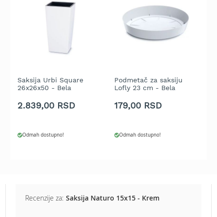
b
e
n
z
i
n
E
l
Saksija Urbi Square
Podmetač za saksiju
S
e
26x26x50 - Bela
Lofly 23 cm - Bela
A
k
2.839,00 RSD
179,00 RSD
3
t
r
i
č
Odmah dostupno!
Odmah dostupno!
n
e
k
o
s
i
l
Recenzije za:
Saksija Naturo 15x15 - Krem
i
c