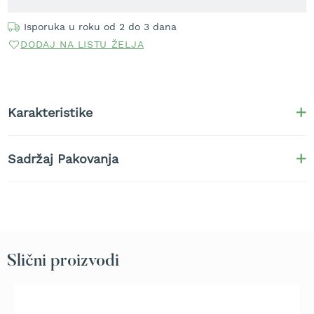
t
r
Isporuka u roku od 2 do 3 dana
a
DODAJ NA LISTU ŽELJA
v
u
K
o
Karakteristike
s
i
l
Sadržaj Pakovanja
i
c
e
z
a
t
r
a
Slični proizvodi
v
u
n
a