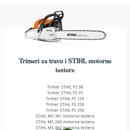
a
t
r
a
v
u
N
o
ž
e
Trimeri za travu i STIHL motorne
v
i
testere
z
a
k
Trimer STIHL FS 38
o
Trimer STIHL FS 55
s
Trimer STIHL FS 120
i
Trimer STIHL FS 250
l
Trimer STIHL FS 350
i
STIHL MS 361 motorna testera
c
STIHL MS 260 motorna testera
e
STIHL MS 462 motorna testera