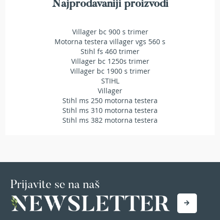
Najprodavaniji proizvodi
T
r
i
Villager bc 900 s trimer
m
Motorna testera villager vgs 560 s
e
Stihl fs 460 trimer
r
Villager bc 1250s trimer
i
z
Villager bc 1900 s trimer
a
STIHL
t
Villager
r
Stihl ms 250 motorna testera
a
Stihl ms 310 motorna testera
v
Stihl ms 382 motorna testera
u
A
k
u
m
u
Prijavite se na naš
l
a
t
o