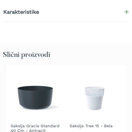
t
r
Karakteristike
a
v
u
K
o
s
Slični proizvodi
i
l
i
c
e
z
a
t
r
a
v
u
n
Saksija Gracia Standard
Saksija Tree 15 - Bela
S
a
40 Cm - Antracit
A