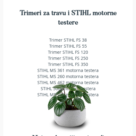
a
t
Trimeri za travu i STIHL motorne
r
a
testere
v
u
Trimer STIHL FS 38
N
Trimer STIHL FS 55
o
Trimer STIHL FS 120
ž
Trimer STIHL FS 250
e
Trimer STIHL FS 350
v
STIHL MS 361 motorna testera
i
STIHL MS 260 motorna testera
z
STIHL MS 462 motorna testera
a
STIHL 500i motorna testera
k
STIHL MS 230 motorna testera
o
s
i
l
i
c
e