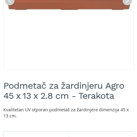
A
k
u
m
u
l
a
t
o
r
s
k
e
Skip
k
to
o
Podmetač za žardinjeru Agro
the
s
beginning
45 x 13 x 2.8 cm - Terakota
i
of
l
the
i
images
Kvalitetan UV otporan podmetač za žardinjere dimenzija 45 x
c
gallery
13 cm.
e
z
a
t