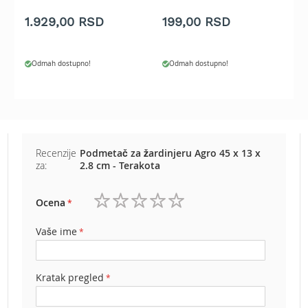
b
e
1.929,00 RSD
199,00 RSD
1
n
z
i
Odmah dostupno!
Odmah dostupno!
n
E
l
e
k
t
Recenzije
Podmetač za žardinjeru Agro 45 x 13 x
r
za:
2.8 cm - Terakota
i
č
n
Ocena
1
2
3
4
5
e
zvezdica
zvezdice
zvezdice
zvezdice
zvezdice
k
Vaše ime
o
s
i
Kratak pregled
l
i
c