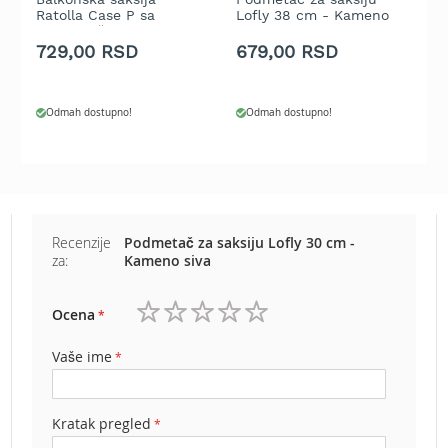
b
Ratolla Case P sa
Lofly 38 cm - Kameno
M
e
podmetačem 49 x 17 x
siva
n
15 cm - Antracit
729,00 RSD
679,00 RSD
2
z
i
n
Odmah dostupno!
Odmah dostupno!
E
l
e
k
t
r
Recenzije
Podmetač za saksiju Lofly 30 cm -
i
za:
Kameno siva
č
n
e
Ocena
1
2
3
4
5
k
zvezdica
zvezdice
zvezdice
zvezdice
zvezdice
o
Vaše ime
s
i
l
Kratak pregled
i
c