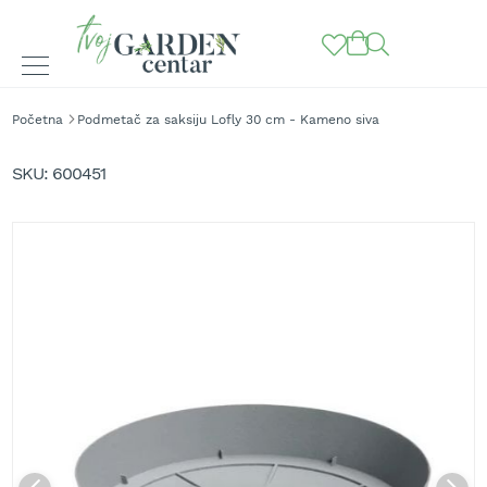
BAŠTENSKE
Početna
Podmetač za saksiju Lofly 30 cm - Kameno siva
MAŠINE
Skip
to
K
SKU
600451
o
the
s
end
i
of
l
the
i
images
c
gallery
e
z
a
t
r
a
v
u