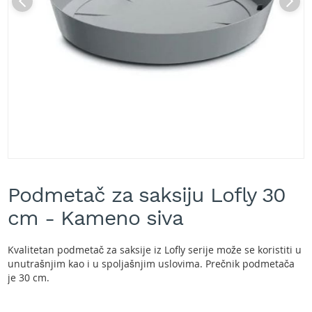
A
k
u
m
u
l
a
t
o
r
s
k
e
Skip
k
to
o
Podmetač za saksiju Lofly 30
the
s
beginning
cm - Kameno siva
i
of
l
the
i
images
Kvalitetan podmetač za saksije iz Lofly serije može se koristiti u
c
gallery
unutrašnjim kao i u spoljašnjim uslovima. Prečnik podmetača
e
je 30 cm.
z
a
t