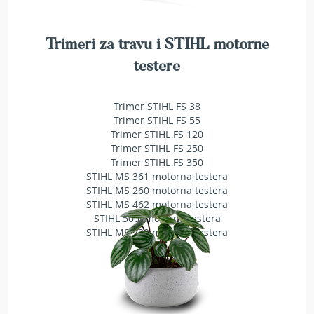
a
t
r
Trimeri za travu i STIHL motorne
a
v
testere
u
N
Trimer STIHL FS 38
o
Trimer STIHL FS 55
ž
Trimer STIHL FS 120
e
Trimer STIHL FS 250
v
Trimer STIHL FS 350
i
STIHL MS 361 motorna testera
z
STIHL MS 260 motorna testera
a
STIHL MS 462 motorna testera
k
STIHL 500i motorna testera
o
STIHL MS 230 motorna testera
s
i
l
i
c
e