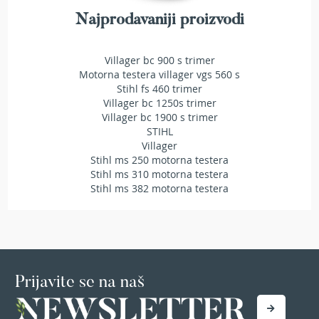
T
Najprodavaniji proizvodi
r
i
m
Villager bc 900 s trimer
e
Motorna testera villager vgs 560 s
r
Stihl fs 460 trimer
i
z
Villager bc 1250s trimer
a
Villager bc 1900 s trimer
t
STIHL
r
Villager
a
Stihl ms 250 motorna testera
v
Stihl ms 310 motorna testera
u
Stihl ms 382 motorna testera
A
k
u
m
u
l
Prijavite se na naš
a
t
o