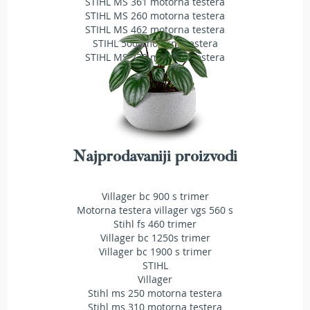
STIHL MS 361 motorna testera
T
STIHL MS 260 motorna testera
r
STIHL MS 462 motorna testera
i
STIHL 500i motorna testera
m
STIHL MS 230 motorna testera
e
r
i
z
a
t
r
a
Najprodavaniji proizvodi
v
u
Villager bc 900 s trimer
A
Motorna testera villager vgs 560 s
k
Stihl fs 460 trimer
u
Villager bc 1250s trimer
m
Villager bc 1900 s trimer
u
STIHL
l
Villager
a
t
Stihl ms 250 motorna testera
o
Stihl ms 310 motorna testera