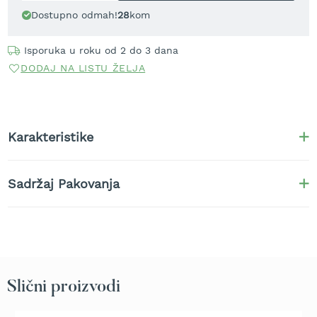
t
Dostupno odmah!
28
kom
r
a
Isporuka u roku od 2 do 3 dana
v
u
DODAJ NA LISTU ŽELJA
K
o
s
i
Karakteristike
l
i
c
Sadržaj Pakovanja
e
z
a
t
r
a
v
u
Slični proizvodi
n
a