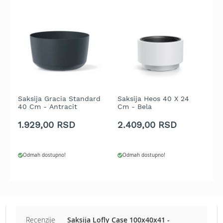
b
e
n
z
i
n
E
l
e
k
Saksija Gracia Standard
Saksija Heos 40 X 24
S
40 Cm - Antracit
Cm - Bela
-
t
r
1.929,00 RSD
2.409,00 RSD
3
i
č
n
e
Odmah dostupno!
Odmah dostupno!
k
o
s
i
l
i
Recenzije
Saksija Lofly Case 100x40x41 -
c