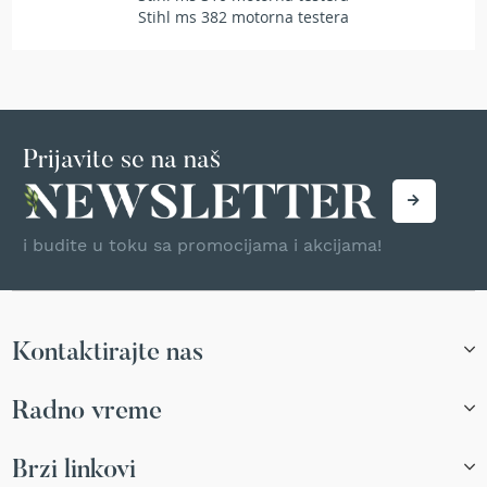
r
Stihl ms 382 motorna testera
s
k
i
t
r
i
Prijavite se na naš
m
e
r
i
z
i budite u toku sa promocijama i akcijama!
a
t
r
a
v
Kontaktirajte nas
u
B
Radno vreme
e
n
Brzi linkovi
z