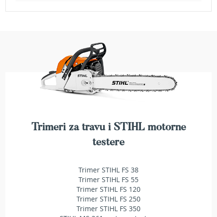
a
t
r
a
v
u
N
o
ž
e
v
i
z
Trimeri za travu i STIHL motorne
a
testere
k
o
s
Trimer STIHL FS 38
i
l
Trimer STIHL FS 55
i
Trimer STIHL FS 120
c
Trimer STIHL FS 250
e
Trimer STIHL FS 350