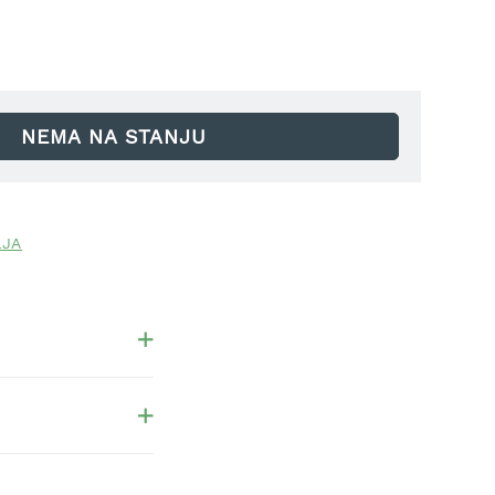
oli korov. Obvezno ga moramo posaditi na mesto koje je
kođe i zimi).
NEMA NA STANJU
LJA