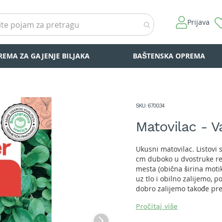
Prijava
REMA ZA GAJENJE BILJAKA
BAŠTENSKA OPREMA
SKU
670034
Matovilac - V
Ukusni matovilac. Listovi 
cm duboko u dvostruke re
mesta (obična širina mot
uz tlo i obilno zalijemo,
dobro zalijemo takođe pre
kompostom (zaseni tlo, oč
Pročitaj više
redove na gusto, obvezno 
male i požuteti, zbog čega