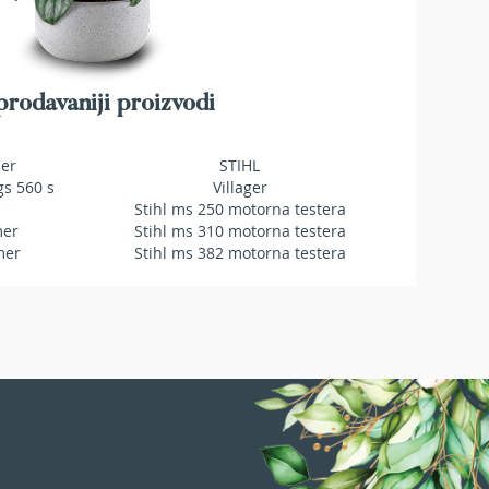
rodavaniji proizvodi
mer
STIHL
gs 560 s
Villager
Stihl ms 250 motorna testera
mer
Stihl ms 310 motorna testera
mer
Stihl ms 382 motorna testera