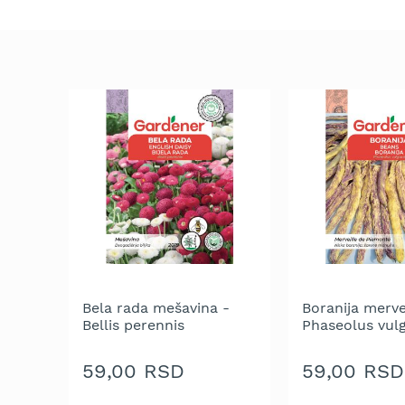
trimeri
za
travu
Električni
trimeri
za
travu
Cirkulari
i
noževi
za
trimer
Glave
za
trimer
Bela rada mešavina -
Boranija mervei
Strune
Bellis perennis
Phaseolus vulg
za
trimer
59,00 RSD
59,00 RSD
Motorne
testere