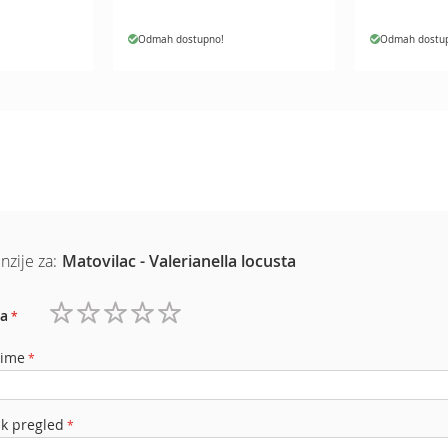
Odmah dostupno!
Odmah dostu
nzije za:
Matovilac - Valerianella locusta
a
1
2
3
4
5
zvezdica
zvezdice
zvezdice
zvezdice
zvezdice
 ime
ak pregled