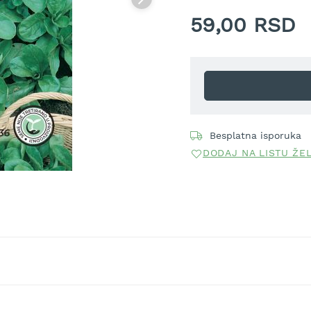
okopavamo jer zaista ne v
59,00 RSD
ceo dan izloženo suncu (ta
Besplatna isporuka
DODAJ NA LISTU ŽE