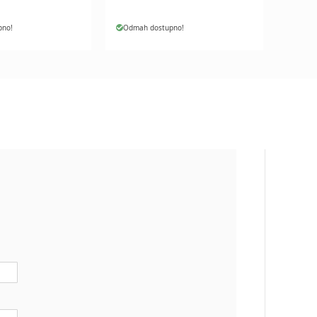
pno!
Odmah dostupno!