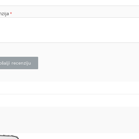
nzija
ošalji recenziju