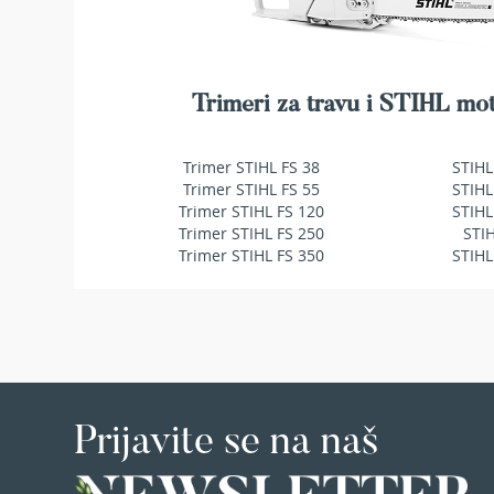
makaze
za
živu
ogradu
Trimeri za travu i STIHL mot
Baštenske
pumpe
za
Trimer STIHL FS 38
STIHL
vodu
Trimer STIHL FS 55
STIHL
Potapajuće
Trimer STIHL FS 120
STIHL
pumpe
Trimer STIHL FS 250
STI
za
Trimer STIHL FS 350
STIHL
čistu
vodu
Potapajuće
pumpe
za
prljavu
vodu
Prijavite se na naš
Pumpe
za
navodnjavanje