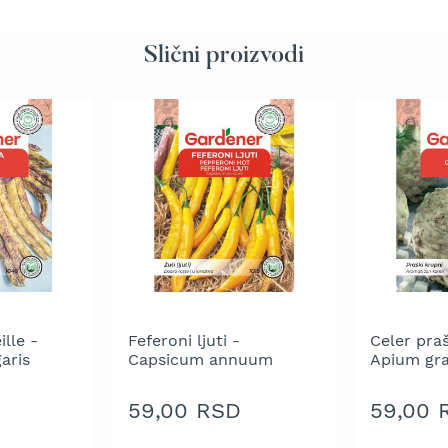
Slični proizvodi
lle -
Feferoni ljuti -
Celer praš
aris
Capsicum annuum
Apium gr
59,00 RSD
59,00 