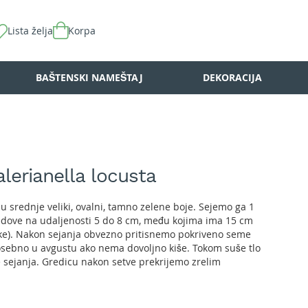
Lista želja
Korpa
BAŠTENSKI NAMEŠTAJ
DEKORACIJA
alerianella locusta
su srednje veliki, ovalni, tamno zelene boje. Sejemo ga 1
dove na udaljenosti 5 do 8 cm, među kojima ima 15 cm
ike). Nakon sejanja obvezno pritisnemo pokriveno seme
 posebno u avgustu ako nema dovoljno kiše. Tokom suše tlo
 sejanja. Gredicu nakon setve prekrijemo zrelim
uva vlagu, sprečava rast korova). Budući da ga sejemo u
ga pravilno razredimo na 8 - 10 cm, inače će rozete biti
 će naše čišćenje biti teže. Matovilac redovno