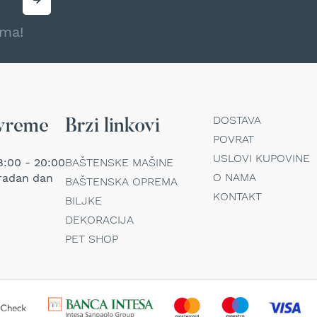
ama!
DOSTAVA
vreme
Brzi linkovi
POVRAT
USLOVI KUPOVINE
:00 - 20:00
BAŠTENSKE MAŠINE
O NAMA
radan dan
BAŠTENSKA OPREMA
KONTAKT
BILJKE
DEKORACIJA
PET SHOP