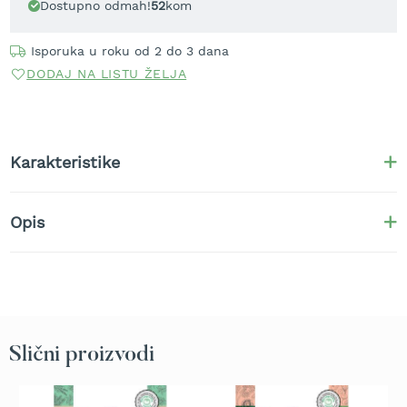
Dostupno odmah!
52
kom
t
r
a
Isporuka u roku od 2 do 3 dana
v
DODAJ NA LISTU ŽELJA
u
K
o
s
Karakteristike
i
l
i
Opis
c
e
z
a
t
r
a
v
Slični proizvodi
u
n
a