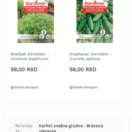
b
e
n
z
i
n
E
l
e
Bosiljak sitnolisni -
Krastavac kornišon -
C
k
Ocimum basilicum
Cucmis sativus
v
t
59,00 RSD
59,00 RSD
5
r
i
č
n
Odmah dostupno!
Odmah dostupno!
e
k
o
s
i
l
Recenzije
Karfiol snežna grudva - Brassica
i
za:
oleracea
c