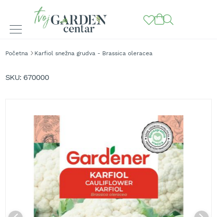
BAŠTENSKE
Početna
Karfiol snežna grudva - Brassica oleracea
MAŠINE
Skip
to
K
SKU
670000
o
the
s
end
i
of
l
the
i
images
c
gallery
e
z
a
t
r
a
v
u