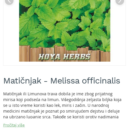
A
k
u
m
u
l
a
t
o
r
s
k
e
Skip
k
to
o
Matičnjak - Melissa officinalis
the
s
beginning
i
of
l
Matičnjak ili Limunova trava dobila je ime zbog prijatnog
the
i
mirisa koji podseća na limun. Višegodišnja zeljasta biljka koja
images
c
se u isto vreme koristi kao lek, miris i začin. U narodnoj
gallery
e
medicini matičnjak je poznat po smirujućem dejstvu i deluje
z
na ubrzano lupanje srca. Takođe se koristi protiv nadimanja
a
stomaka, želudačnih tegoba, povraćanja, astme i ima
Pročitaj više
t
umirujuće dejstvo. Eterično ulje matičnjaka je izvanrednog