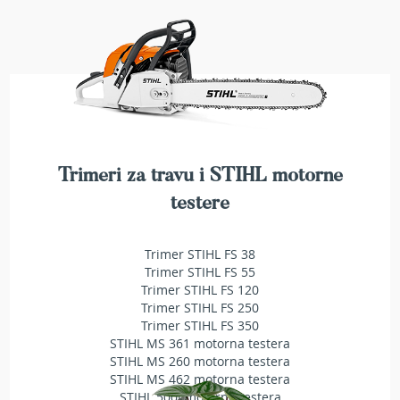
a
t
r
a
v
u
N
o
ž
Trimeri za travu i STIHL motorne
e
v
testere
i
z
a
Trimer STIHL FS 38
k
Trimer STIHL FS 55
o
Trimer STIHL FS 120
s
Trimer STIHL FS 250
i
Trimer STIHL FS 350
l
STIHL MS 361 motorna testera
i
STIHL MS 260 motorna testera
c
STIHL MS 462 motorna testera
e
STIHL 500i motorna testera