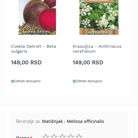
b
e
n
z
i
n
E
Cvekla Detroit - Beta
Krasuljica - Anthriscus
T
l
vulgaris
cerefolium
l
e
m
k
149,00 RSD
149,00 RSD
1
t
r
i
Odmah dostupno!
Odmah dostupno!
č
n
e
k
o
s
i
Recenzije za:
Matičnjak - Melissa officinalis
l
i
c
Ocena