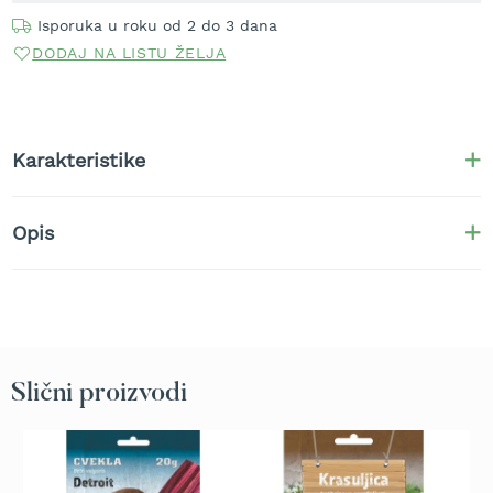
t
Isporuka u roku od 2 do 3 dana
r
DODAJ NA LISTU ŽELJA
a
v
u
K
Karakteristike
o
s
i
l
Opis
i
c
e
z
a
t
r
Slični proizvodi
a
v
u
n
a