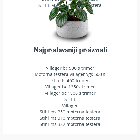
STIHL MS 230 motorna testera
T
r
i
m
e
r
i
z
Najprodavaniji proizvodi
a
t
r
a
Villager bc 900 s trimer
v
Motorna testera villager vgs 560 s
u
Stihl fs 460 trimer
Villager bc 1250s trimer
A
Villager bc 1900 s trimer
k
STIHL
u
Villager
m
Stihl ms 250 motorna testera
u
Stihl ms 310 motorna testera
l
Stihl ms 382 motorna testera
a
t
o