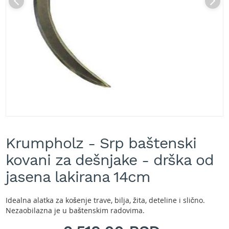
A
k
u
m
u
l
a
t
o
r
s
k
e
Skip
k
to
o
Krumpholz - Srp baštenski
the
s
beginning
kovani za dešnjake - drška od
i
of
l
the
jasena lakirana 14cm
i
images
c
gallery
e
Idealna alatka za košenje trave, bilja, žita, deteline i slično.
z
Nezaobilazna je u baštenskim radovima.
a
t