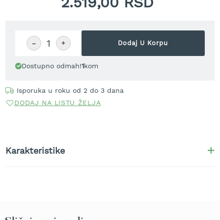
2.519,00 RSD
r
a
v
u
−
+
Dodaj U Korpu
S
a
Dostupno odmah!
1
kom
m
o
h
Isporuka u roku od 2 do 3 dana
o
DODAJ NA LISTU ŽELJA
d
n
e
k
o
Karakteristike
s
i
l
i
c
e
z
a