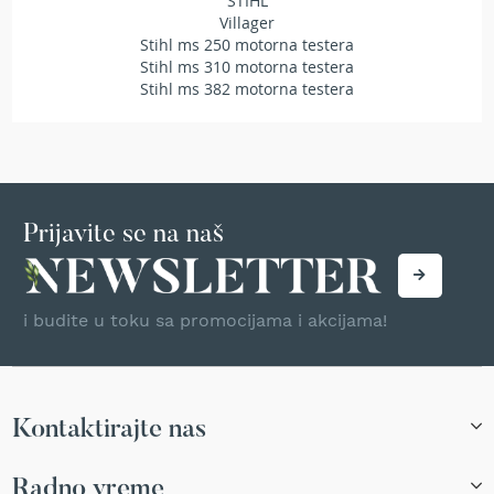
STIHL
T
Villager
r
Stihl ms 250 motorna testera
i
Stihl ms 310 motorna testera
m
Stihl ms 382 motorna testera
e
r
i
z
a
t
r
Prijavite se na naš
a
v
u
A
i budite u toku sa promocijama i akcijama!
k
u
m
u
l
Kontaktirajte nas
a
t
Radno vreme
o