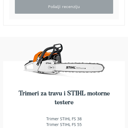
e
Pošalji recenziju
z
a
t
r
a
v
u
R
o
b
o
t
k
o
s
Trimeri za travu i STIHL motorne
i
testere
l
i
c
Trimer STIHL FS 38
e
Trimer STIHL FS 55
z