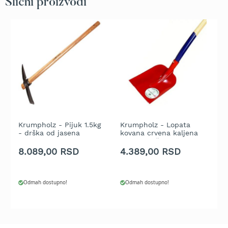
Slični proizvodi
t
r
a
v
u
K
o
s
i
l
i
c
Krumpholz - Pijuk 1.5kg
Krumpholz - Lopata
K
- drška od jasena
kovana crvena kaljena
u
e
lakirana 90cm
uljem - drška od jasena
r
z
130 cm
v
8.089,00 RSD
4.389,00 RSD
3
a
j
t
r
a
Odmah dostupno!
Odmah dostupno!
v
u
n
a