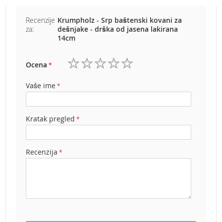
b
e
Recenzije
Krumpholz - Srp baštenski kovani za
n
za:
dešnjake - drška od jasena lakirana
z
14cm
i
n
Ocena
E
1
2
3
4
5
l
zvezdica
zvezdice
zvezdice
zvezdice
zvezdice
Vaše ime
e
k
t
r
Kratak pregled
i
č
n
Recenzija
e
k
o
s
i
l
i
c