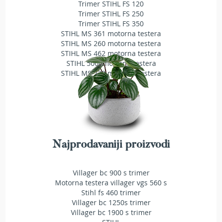
a
Trimer STIHL FS 120
t
Trimer STIHL FS 250
r
Trimer STIHL FS 350
a
STIHL MS 361 motorna testera
v
STIHL MS 260 motorna testera
u
STIHL MS 462 motorna testera
STIHL 500i motorna testera
N
STIHL MS 230 motorna testera
o
ž
e
v
i
z
a
Najprodavaniji proizvodi
k
o
s
Villager bc 900 s trimer
i
Motorna testera villager vgs 560 s
l
Stihl fs 460 trimer
i
c
Villager bc 1250s trimer
e
Villager bc 1900 s trimer