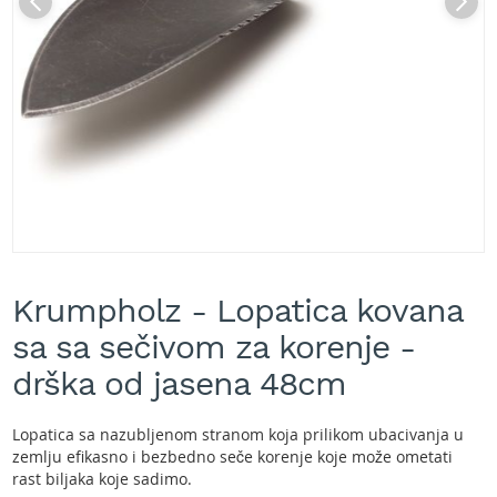
A
k
u
m
u
l
a
t
o
r
s
k
e
Skip
k
to
o
Krumpholz - Lopatica kovana
the
s
beginning
sa sa sečivom za korenje -
i
of
l
the
drška od jasena 48cm
i
images
c
gallery
e
Lopatica sa nazubljenom stranom koja prilikom ubacivanja u
z
zemlju efikasno i bezbedno seče korenje koje može ometati
a
rast biljaka koje sadimo.
t