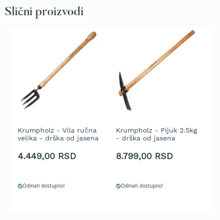
t
Slični proizvodi
r
a
v
u
K
o
s
i
l
i
c
e
Krumpholz - Vila ručna
Krumpholz - Pijuk 2.5kg
K
velika - drška od jasena
- drška od jasena
k
z
48 cm
lakirana 90cm
j
a
4.449,00 RSD
8.799,00 RSD
5
t
r
a
v
Odmah dostupno!
Odmah dostupno!
u
n
a