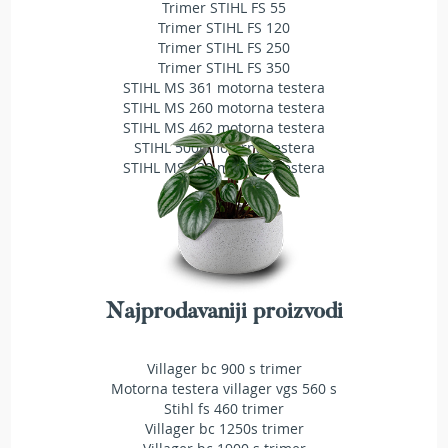
a
Trimer STIHL FS 55
t
Trimer STIHL FS 120
r
Trimer STIHL FS 250
a
Trimer STIHL FS 350
v
STIHL MS 361 motorna testera
u
STIHL MS 260 motorna testera
STIHL MS 462 motorna testera
N
STIHL 500i motorna testera
o
STIHL MS 230 motorna testera
ž
e
v
i
z
a
k
Najprodavaniji proizvodi
o
s
i
Villager bc 900 s trimer
l
Motorna testera villager vgs 560 s
i
c
Stihl fs 460 trimer
e
Villager bc 1250s trimer