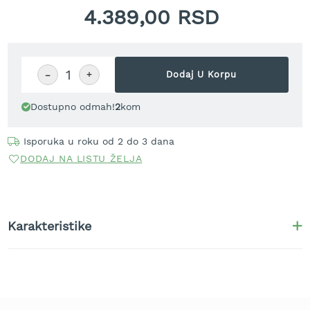
r
4.389,00 RSD
a
v
u
S
−
+
Dodaj U Korpu
a
m
Dostupno odmah!
2
kom
o
h
o
Isporuka u roku od 2 do 3 dana
d
DODAJ NA LISTU ŽELJA
n
e
k
o
s
Karakteristike
i
l
i
c
e
z
a