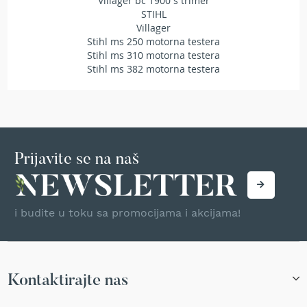
Villager bc 1900 s trimer
T
STIHL
r
Villager
i
Stihl ms 250 motorna testera
m
Stihl ms 310 motorna testera
e
Stihl ms 382 motorna testera
r
i
z
a
t
r
a
Prijavite se na naš
v
u
A
k
i budite u toku sa promocijama i akcijama!
u
m
u
l
a
Kontaktirajte nas
t
o