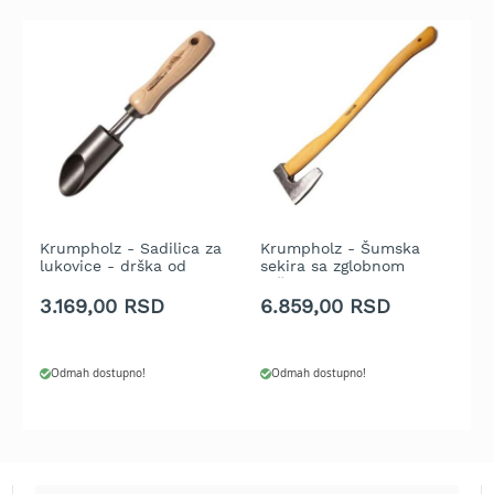
t
r
a
v
u
K
o
s
i
l
Krumpholz - Sadilica za
Krumpholz - Šumska
K
i
lukovice - drška od
sekira sa zglobnom
k
c
jasena 14cm
drškom od jasena 80
1
e
cm
3.169,00 RSD
6.859,00 RSD
3
z
a
t
r
Odmah dostupno!
Odmah dostupno!
a
v
u
n
a