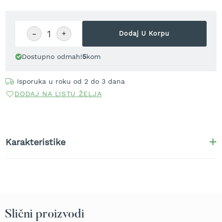
r
a
v
u
−
+
Dodaj U Korpu
S
Dostupno odmah!
5
kom
a
m
o
Isporuka u roku od 2 do 3 dana
h
DODAJ NA LISTU ŽELJA
o
d
n
e
k
Karakteristike
o
s
i
l
i
c
e
z
Slični proizvodi
a