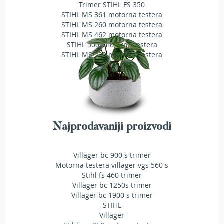
a
Trimer STIHL FS 350
t
STIHL MS 361 motorna testera
r
STIHL MS 260 motorna testera
a
STIHL MS 462 motorna testera
v
STIHL 500i motorna testera
u
STIHL MS 230 motorna testera
N
o
ž
e
v
i
Najprodavaniji proizvodi
z
a
k
Villager bc 900 s trimer
o
Motorna testera villager vgs 560 s
s
Stihl fs 460 trimer
i
l
Villager bc 1250s trimer
i
Villager bc 1900 s trimer
c
STIHL
e
Villager