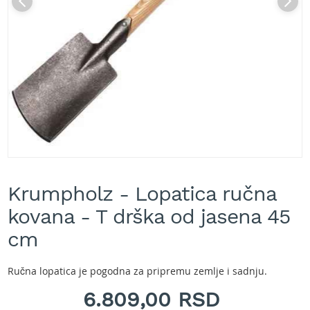
A
k
u
m
u
l
a
t
o
r
s
k
e
Skip
k
to
o
Krumpholz - Lopatica ručna
the
s
beginning
kovana - T drška od jasena 45
i
of
l
the
cm
i
images
c
gallery
e
Ručna lopatica je pogodna za pripremu zemlje i sadnju.
z
a
6.809,00 RSD
t