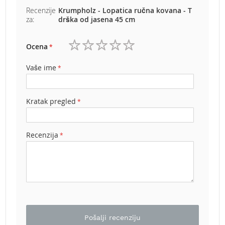
b
Recenzije
Krumpholz - Lopatica ručna kovana - T
e
za:
drška od jasena 45 cm
n
z
i
Ocena
n
1
2
3
4
5
zvezdica
zvezdice
zvezdice
zvezdice
zvezdice
Vaše ime
E
l
e
k
Kratak pregled
t
r
i
Recenzija
č
n
e
k
o
s
i
l
i
Pošalji recenziju
c