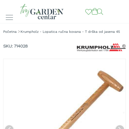
BAŠTENSKE
Početna
Krumpholz - Lopatica ručna kovana - T drška od jasena 45 cm
MAŠINE
Skip
to
K
SKU
714028
o
the
s
end
i
of
l
the
i
images
c
gallery
e
z
a
t
r
a
v
u