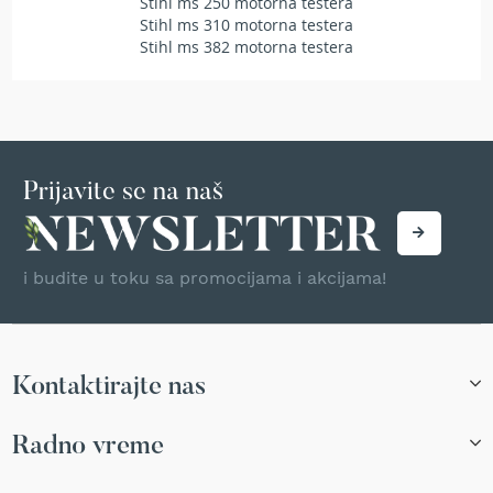
Stihl ms 250 motorna testera
T
Stihl ms 310 motorna testera
r
Stihl ms 382 motorna testera
i
m
e
r
i
z
a
Prijavite se na naš
t
r
a
v
u
i budite u toku sa promocijama i akcijama!
A
k
u
m
Kontaktirajte nas
u
l
Radno vreme
a
t
o