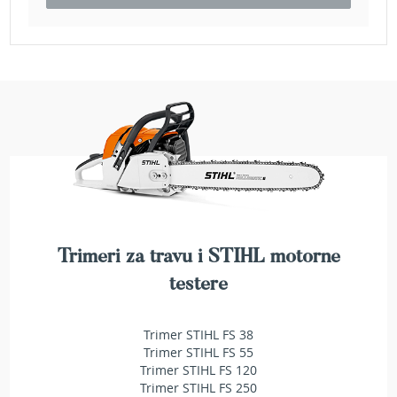
e
z
a
t
r
a
v
u
R
o
b
o
t
k
Trimeri za travu i STIHL motorne
o
testere
s
i
l
Trimer STIHL FS 38
i
Trimer STIHL FS 55
c
e
Trimer STIHL FS 120
z
Trimer STIHL FS 250