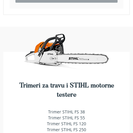
e
z
a
t
r
a
v
u
R
o
b
o
t
k
Trimeri za travu i STIHL motorne
o
testere
s
i
l
Trimer STIHL FS 38
i
Trimer STIHL FS 55
c
Trimer STIHL FS 120
e
z
Trimer STIHL FS 250