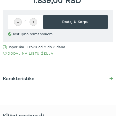
1.839,00 RSD
r
a
v
u
−
+
Dodaj U Korpu
S
a
Dostupno odmah!
3
kom
m
o
h
Isporuka u roku od 2 do 3 dana
o
DODAJ NA LISTU ŽELJA
d
n
e
k
o
Karakteristike
s
i
l
i
c
e
z
a