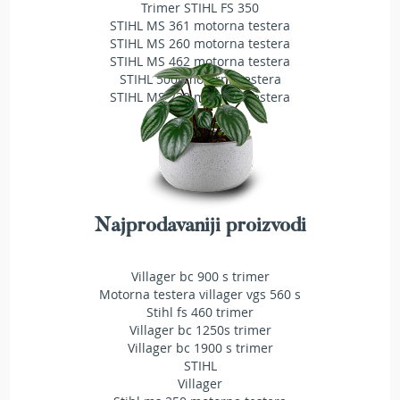
a
Trimer STIHL FS 350
t
STIHL MS 361 motorna testera
r
STIHL MS 260 motorna testera
a
STIHL MS 462 motorna testera
v
STIHL 500i motorna testera
u
STIHL MS 230 motorna testera
N
o
ž
e
v
i
Najprodavaniji proizvodi
z
a
k
Villager bc 900 s trimer
o
Motorna testera villager vgs 560 s
s
Stihl fs 460 trimer
i
Villager bc 1250s trimer
l
i
Villager bc 1900 s trimer
c
STIHL
e
Villager