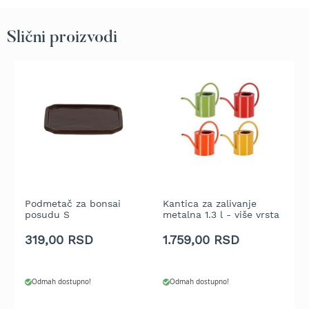
t
r
Slični proizvodi
a
v
u
K
o
s
i
l
i
c
e
z
Podmetač za bonsai
Kantica za zalivanje
B
a
posudu S
metalna 1.3 l - više vrsta
b
t
- pakovanje 1 kom.
r
319,00 RSD
1.759,00 RSD
1
a
v
u
Odmah dostupno!
Odmah dostupno!
n
a