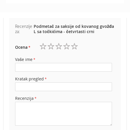
b
e
n
z
i
Recenzije
Podmetač za saksije od kovanog gvožđa
n
za:
L sa točkićima - četvrtasti crni
E
l
Ocena
1
2
3
4
5
e
k
zvezdica
zvezdice
zvezdice
zvezdice
zvezdice
Vaše ime
t
r
i
Kratak pregled
č
n
e
k
Recenzija
o
s
i
l
i
c