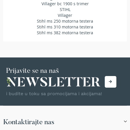
Villager bc 1900 s trimer
T
STIHL
r
Villager
i
m
Stihl ms 250 motorna testera
e
Stihl ms 310 motorna testera
r
Stihl ms 382 motorna testera
i
z
a
t
r
a
v
Prijavite se na naš
u
A
k
i budite u toku sa promocijama i akcijama!
u
m
u
l
a
Kontaktirajte nas
t
o