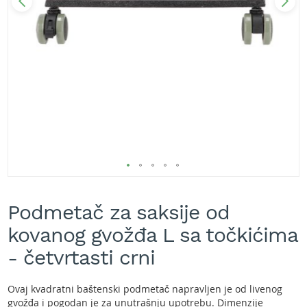
A
k
u
m
u
l
a
t
o
r
s
k
e
k
Skip
o
s
to
Podmetač za saksije od
i
the
l
beginning
kovanog gvožđa L sa točkićima
i
of
c
the
- četvrtasti crni
e
images
z
gallery
a
Ovaj kvadratni baštenski podmetač napravljen je od livenog
t
gvožđa i pogodan je za unutrašnju upotrebu. Dimenzije