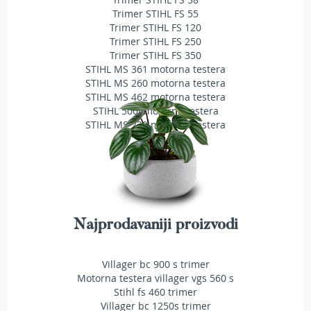
a
Trimer STIHL FS 55
t
Trimer STIHL FS 120
r
Trimer STIHL FS 250
a
Trimer STIHL FS 350
v
STIHL MS 361 motorna testera
u
STIHL MS 260 motorna testera
STIHL MS 462 motorna testera
N
STIHL 500i motorna testera
o
STIHL MS 230 motorna testera
ž
e
v
i
z
a
k
o
Najprodavaniji proizvodi
s
i
l
Villager bc 900 s trimer
i
Motorna testera villager vgs 560 s
c
Stihl fs 460 trimer
e
Villager bc 1250s trimer