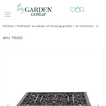
BAŠTENSKE
Početna
Podmetač za saksije od kovanog gvožđa L sa točkićima - četvrtas
MAŠINE
Skip
to
K
SKU
710332
o
the
s
end
i
of
l
the
i
images
c
gallery
e
z
a
t
r
a
v
u