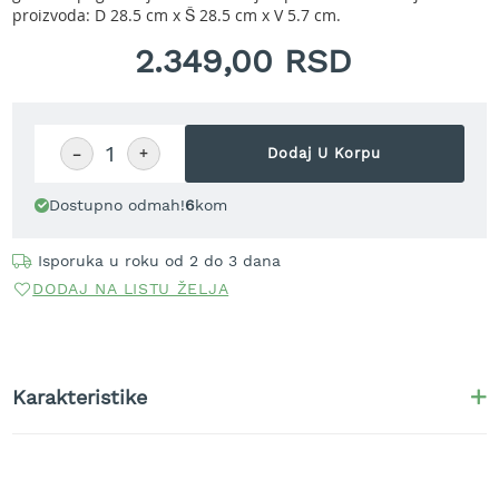
r
proizvoda: D 28.5 cm x Š 28.5 cm x V 5.7 cm.
a
v
2.349,00 RSD
u
S
a
−
+
Dodaj U Korpu
m
o
h
Dostupno odmah!
6
kom
o
d
Isporuka u roku od 2 do 3 dana
n
e
DODAJ NA LISTU ŽELJA
k
o
s
i
l
Karakteristike
i
c
e
z
a