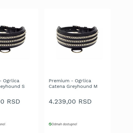
 Ogrlica
Premium - Ogrlica
reyhound S
Catena Greyhound M
X32-42 cm
Crna 5.5X40-50 cm
00 RSD
4.239,00 RSD
pno!
Odmah dostupno!