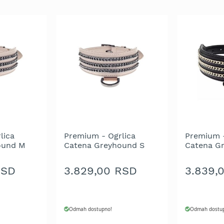
lica
Premium - Ogrlica
Premium -
ound M
Catena Greyhound S
Catena G
0 cm
Bez 4.5X32-42 cm
Crna 4.5
RSD
3.829,00 RSD
3.839,
Odmah dostupno!
Odmah dostu