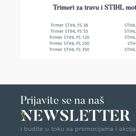
makaze
Trimeri za travu i STIHL mot
za
živu
ogradu
Trimer STIHL FS 38
STIHL
Baštenske
Trimer STIHL FS 55
STIHL
pumpe
Trimer STIHL FS 120
STIHL
za
Trimer STIHL FS 250
STI
vodu
Trimer STIHL FS 350
STIHL
Potapajuće
pumpe
za
čistu
vodu
Potapajuće
pumpe
Prijavite se na naš
za
prljavu
vodu
Pumpe
za
i budite u toku sa promocijama i akcij
navodnjavanje