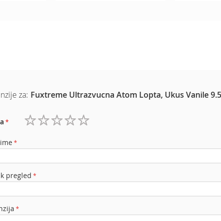
nzije za:
Fuxtreme Ultrazvucna Atom Lopta, Ukus Vanile 9.
a
1
2
3
4
5
zvezdica
zvezdice
zvezdice
zvezdice
zvezdice
 ime
ak pregled
nzija