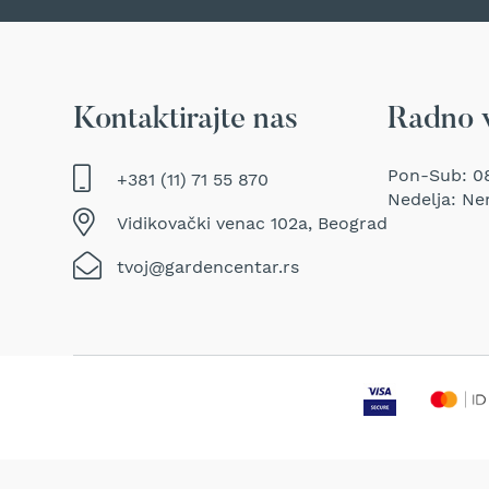
Traktor
kosačice
Prozračivači
trave
Kontaktirajte nas
Radno 
(Aeratori)
Električne
makaze
Pon-Sub: 08
+381 (11) 71 55 870
za
Nedelja: Ne
šišanje
Vidikovački venac 102a, Beograd
trave
tvoj@gardencentar.rs
Perači
pod
pritiskom
Usisivači
za
mokro
i
suvo
usisavanje