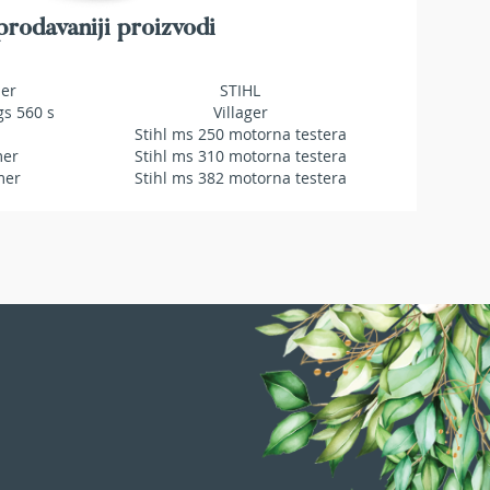
rodavaniji proizvodi
mer
STIHL
gs 560 s
Villager
Stihl ms 250 motorna testera
mer
Stihl ms 310 motorna testera
mer
Stihl ms 382 motorna testera