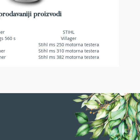
rodavaniji proizvodi
mer
STIHL
gs 560 s
Villager
Stihl ms 250 motorna testera
mer
Stihl ms 310 motorna testera
mer
Stihl ms 382 motorna testera