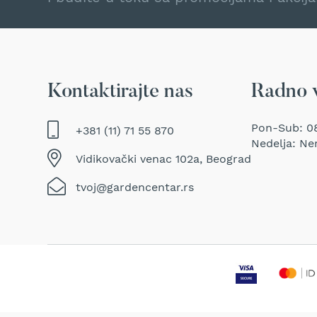
Traktor
kosačice
Prozračivači
trave
(Aeratori)
Kontaktirajte nas
Radno 
Električne
makaze
za
Pon-Sub: 08
+381 (11) 71 55 870
šišanje
Nedelja: Ne
trave
Vidikovački venac 102a, Beograd
Perači
tvoj@gardencentar.rs
pod
pritiskom
Usisivači
za
mokro
i
suvo
usisavanje