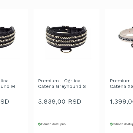
lica
Premium - Ogrlica
Premium -
ound M
Catena Greyhound S
Catena XS
50 cm
Crna 4.5X32-42 cm
cm
RSD
3.839,00 RSD
1.399,
Odmah dostupno!
Odmah dostu