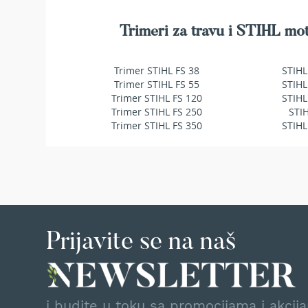
makaze
za
Trimeri za travu i STIHL mot
živu
ogradu
Baštenske
Trimer STIHL FS 38
STIHL
pumpe
Trimer STIHL FS 55
STIHL
za
Trimer STIHL FS 120
STIHL
vodu
Trimer STIHL FS 250
STI
Potapajuće
Trimer STIHL FS 350
STIHL
pumpe
za
čistu
vodu
Potapajuće
pumpe
za
Prijavite se na naš
prljavu
vodu
Pumpe
za
navodnjavanje
i budite u toku sa promocijama i akcij