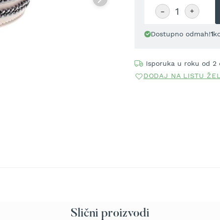
−
+
Dostupno odmah!
1
k
Isporuka u roku od 2
DODAJ NA LISTU ŽE
Slični proizvodi