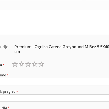
nzije
Premium - Ogrlica Catena Greyhound M Bez 5.5X40
cm
a
1
2
3
4
5
zvezdica
zvezdice
zvezdice
zvezdice
zvezdice
 ime
ak pregled
nzija