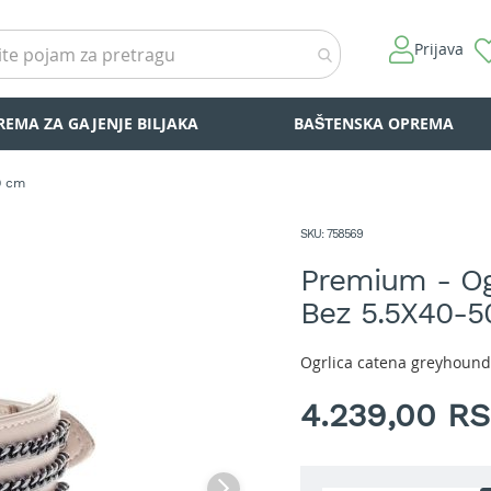
Prijava
REMA ZA GAJENJE BILJAKA
BAŠTENSKA OPREMA
0 cm
SKU
758569
Premium - Og
Bez 5.5X40-
Ogrlica catena greyhound 
4.239,00 R