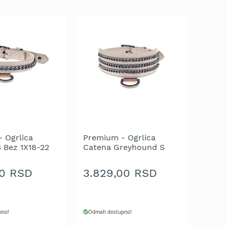
 Ogrlica
Premium - Ogrlica
 Bez 1X18-22
Catena Greyhound S
Bez 4.5X32-42 cm
00 RSD
3.829,00 RSD
pno!
Odmah dostupno!