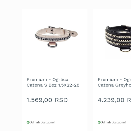
trimeri
za
travu
Električni
trimeri
za
travu
Cirkulari
i
noževi
za
trimer
Premium - Ogrlica
Premium - Ogr
Glave
Catena S Bez 1.5X22-28
Catena Greyh
za
cm
Crna 5.5X40-
trimer
1.569,00 RSD
4.239,00 
Strune
za
trimer
Odmah dostupno!
Odmah dostupno!
Motorne
testere