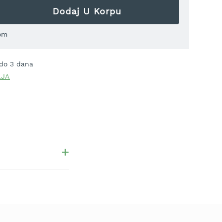
Dodaj U Korpu
om
 do 3 dana
LJA