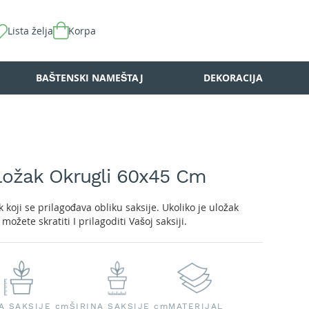
Lista želja
Korpa
BAŠTENSKI NAMEŠTAJ
DEKORACIJA
Uložak Okrugli 60x45 Cm
ak koji se prilagođava obliku saksije. Ukoliko je uložak
ožete skratiti I prilagoditi Vašoj saksiji.
A SAKSIJE cm
ŠIRINA SAKSIJE cm
MATERIJAL