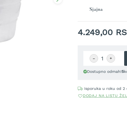
Sjajna
4.249,00 R
−
+
Dostupno odmah!
5
k
Isporuka u roku od 2
DODAJ NA LISTU ŽE