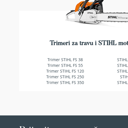
makaze
za
živu
ogradu
Baštenske
pumpe
za
Trimeri za travu i STIHL mot
vodu
Potapajuće
pumpe
Trimer STIHL FS 38
STIHL
za
Trimer STIHL FS 55
STIHL
čistu
Trimer STIHL FS 120
STIHL
vodu
Trimer STIHL FS 250
STI
Potapajuće
Trimer STIHL FS 350
STIHL
pumpe
za
prljavu
vodu
Pumpe
za
navodnjavanje