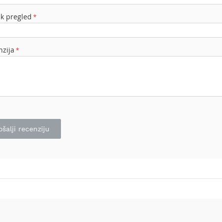
ak pregled
nzija
ošalji recenziju