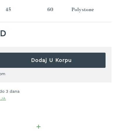
45
60
Polystone
SD
Dodaj U Korpu
om
 do 3 dana
LJA