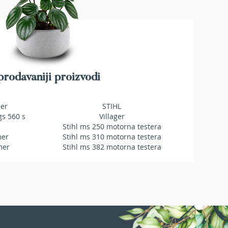
rodavaniji proizvodi
mer
STIHL
gs 560 s
Villager
Stihl ms 250 motorna testera
mer
Stihl ms 310 motorna testera
mer
Stihl ms 382 motorna testera