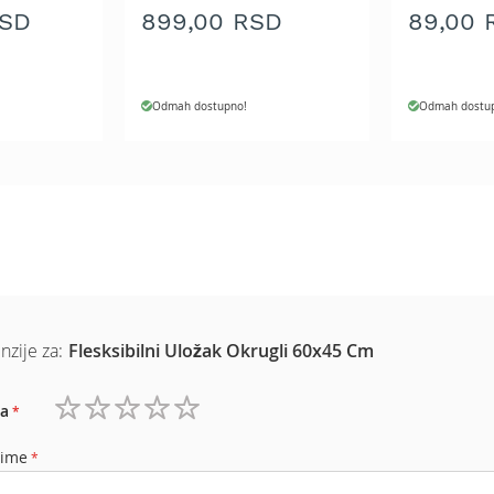
RSD
899,00 RSD
89,00 
Odmah dostupno!
Odmah dostu
nzije za:
Flesksibilni Uložak Okrugli 60x45 Cm
a
1
2
3
4
5
zvezdica
zvezdice
zvezdice
zvezdice
zvezdice
 ime