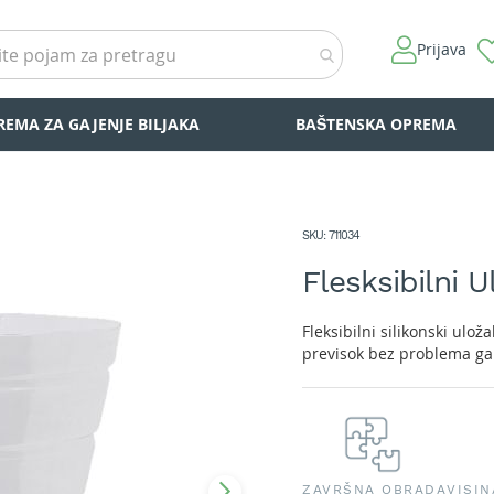
Prijava
REMA ZA GAJENJE BILJAKA
BAŠTENSKA OPREMA
SKU
711034
Flesksibilni 
Fleksibilni silikonski ulož
previsok bez problema ga m
ZAVRŠNA OBRADA
VISIN