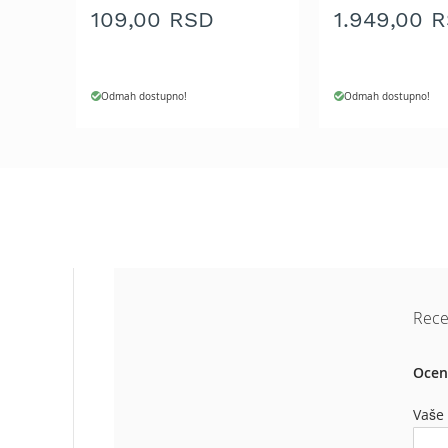
Aku
109,00 RSD
1.949,00 
motorne
testere
Benzinske
Odmah dostupno!
Odmah dostupno!
motorne
testere
Električne
motorne
testere
Teleskopske
motorne
testere
Lanci
za
Rece
motornu
testeru
Ocen
Mačevi
za
Vaše
motornu
testeru