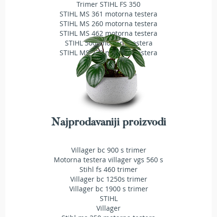
Trimer STIHL FS 350
T
STIHL MS 361 motorna testera
r
STIHL MS 260 motorna testera
i
STIHL MS 462 motorna testera
m
STIHL 500i motorna testera
e
r
STIHL MS 230 motorna testera
i
z
a
t
r
a
v
u
Najprodavaniji proizvodi
A
k
Villager bc 900 s trimer
u
Motorna testera villager vgs 560 s
m
Stihl fs 460 trimer
u
Villager bc 1250s trimer
l
Villager bc 1900 s trimer
a
STIHL
t
Villager
o