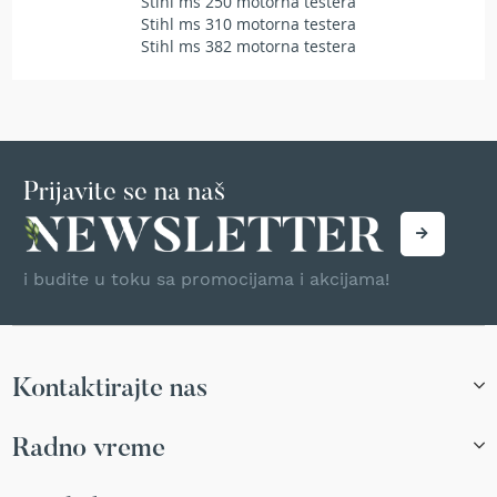
Stihl ms 250 motorna testera
r
Stihl ms 310 motorna testera
s
Stihl ms 382 motorna testera
k
i
t
r
i
m
e
Prijavite se na naš
r
i
z
a
i budite u toku sa promocijama i akcijama!
t
r
a
v
u
Kontaktirajte nas
B
e
Radno vreme
n
z