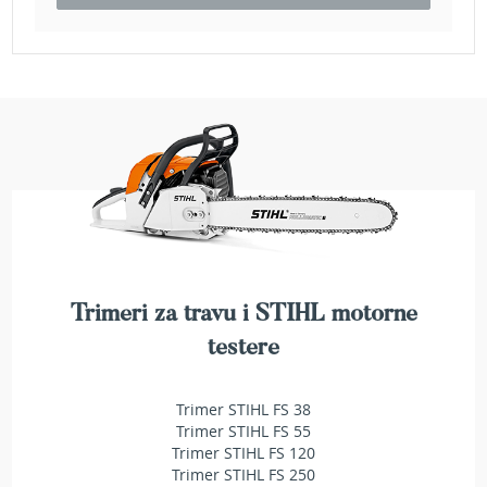
a
t
r
a
v
u
N
o
ž
e
v
i
z
a
Trimeri za travu i STIHL motorne
k
o
testere
s
i
l
Trimer STIHL FS 38
i
Trimer STIHL FS 55
c
Trimer STIHL FS 120
e
Trimer STIHL FS 250