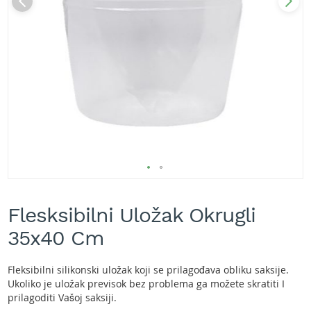
A
k
u
m
u
l
a
t
o
r
s
k
e
k
Skip
o
s
to
Flesksibilni Uložak Okrugli
i
the
l
beginning
35x40 Cm
i
of
c
the
e
images
Fleksibilni silikonski uložak koji se prilagođava obliku saksije.
z
gallery
Ukoliko je uložak previsok bez problema ga možete skratiti I
a
prilagoditi Vašoj saksiji.
t