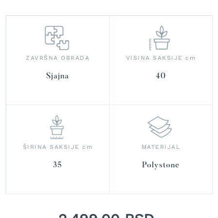
r
a
v
u
S
ZAVRŠNA OBRADA
VISINA SAKSIJE cm
a
m
Sjajna
40
o
h
o
d
n
e
k
o
ŠIRINA SAKSIJE cm
MATERIJAL
s
i
35
Polystone
l
i
c
e
z
a