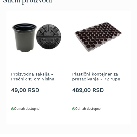
Slični proizvodi
b
e
n
z
i
n
E
l
e
k
t
r
Proizvodna saksija -
Plastični kontejner za
P
i
Prečnik 15 cm Visina
presađivanje - 72 rupe
P
č
12.4 cm - Crna
c
49,00 RSD
489,00 RSD
1
n
e
k
o
Odmah dostupno!
Odmah dostupno!
s
i
l
i
c