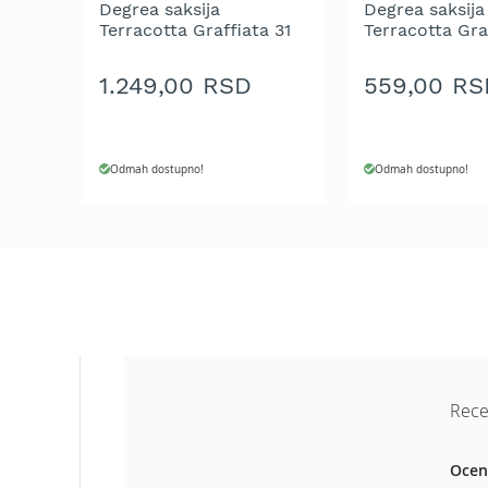
Degrea saksija
Degrea saksija
Aku
Terracotta Graffiata 31
Terracotta Gra
motorne
cm
cm
testere
1.249,00 RSD
559,00 RS
Benzinske
motorne
testere
Električne
Odmah dostupno!
Odmah dostupno!
motorne
testere
Teleskopske
motorne
testere
Lanci
za
motornu
testeru
Rece
Mačevi
za
motornu
Ocen
testeru