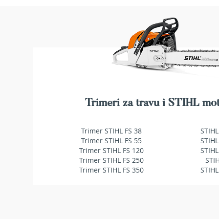
makaze
za
živu
ogradu
Baštenske
pumpe
za
vodu
Potapajuće
pumpe
Trimeri za travu i STIHL mot
za
čistu
vodu
Trimer STIHL FS 38
STIHL
Trimer STIHL FS 55
STIHL
Potapajuće
Trimer STIHL FS 120
STIHL
pumpe
Trimer STIHL FS 250
STI
za
Trimer STIHL FS 350
STIHL
prljavu
vodu
Pumpe
za
navodnjavanje