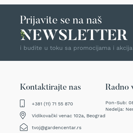
Traktor
kosačice
Prijavite se na naš
Prozračivači
trave
(Aeratori)
Električne
i budite u toku sa promocijama i akcij
makaze
za
šišanje
trave
Perači
pod
pritiskom
Kontaktirajte nas
Radno 
Usisivači
za
Pon-Sub: 08
+381 (11) 71 55 870
mokro
Nedelja: Ne
i
Vidikovački venac 102a, Beograd
suvo
usisavanje
tvoj@gardencentar.rs