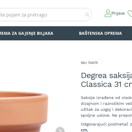
Prijava
REMA ZA GAJENJE BILJAKA
BAŠTENSKA OPREMA
SKU
704075
Degrea saksij
Classica 31 
Saksije izrađene od visok
dizajnom i raznolikim vel
užitak za uzgoj i dekorac
spoljne uslove. Ne prepo
Odgovarajući podmetač z
cm
.