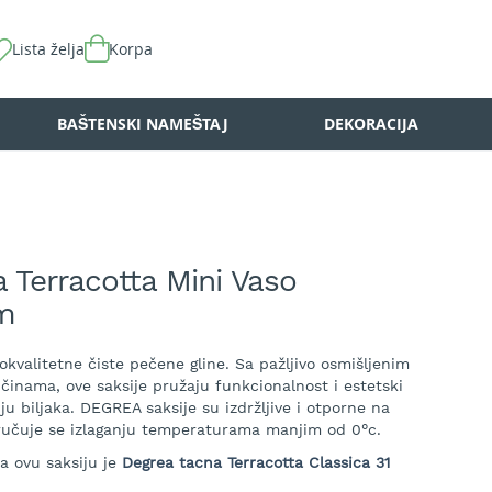
Lista želja
Korpa
BAŠTENSKI NAMEŠTAJ
DEKORACIJA
a Terracotta Mini Vaso
cm
okvalitetne čiste pečene gline. Sa pažljivo osmišljenim
ičinama, ove saksije pružaju funkcionalnost i estetski
iju biljaka. DEGREA saksije su izdržljive i otporne na
ručuje se izlaganju temperaturama manjim od 0°c.
a ovu saksiju je
Degrea tacna Terracotta Classica 31