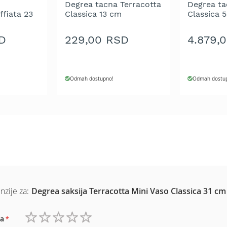
Degrea tacna Terracotta
Degrea ta
ffiata 23
Classica 13 cm
Classica 
D
229,00 RSD
4.879,
Odmah dostupno!
Odmah dostu
nzije za:
Degrea saksija Terracotta Mini Vaso Classica 31 cm
a
1
2
3
4
5