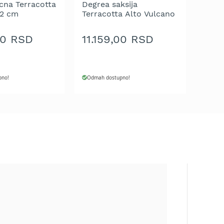
cna Terracotta
Degrea saksija
52 cm
Terracotta Alto Vulcano
Graffiata 50 cm
00 RSD
11.159,00 RSD
pno!
Odmah dostupno!