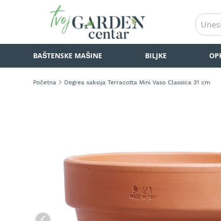
BAŠTENSKE
BAŠTENSKE MAŠINE
BILJKE
OP
MAŠINE
Kosilice
za
Početna
Degrea saksija Terracotta Mini Vaso Classica 31 cm
travu
Akumulatorske
Skip
kosilice
to
za
the
travu
end
of
Samohodne
the
kosilice
images
za
gallery
travu
Kosilice
za
travu
na