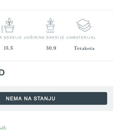
A SAKSIJE cm
ŠIRINA SAKSIJE cm
MATERIJAL
15.5
30.9
Terakota
SD
NEMA NA STANJU
LJA