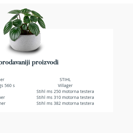
rodavaniji proizvodi
mer
STIHL
gs 560 s
Villager
Stihl ms 250 motorna testera
mer
Stihl ms 310 motorna testera
mer
Stihl ms 382 motorna testera