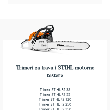
a
t
r
a
v
u
N
o
ž
e
v
i
z
a
Trimeri za travu i STIHL motorne
k
testere
o
s
i
Trimer STIHL FS 38
l
Trimer STIHL FS 55
i
Trimer STIHL FS 120
c
Trimer STIHL FS 250
e
Trimer STIHL FS 350