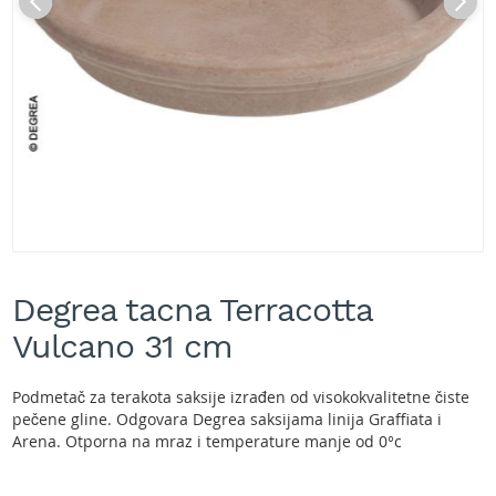
A
k
u
m
u
l
a
t
o
r
s
k
e
Skip
k
to
o
Degrea tacna Terracotta
the
s
beginning
Vulcano 31 cm
i
of
l
the
i
images
Podmetač za terakota saksije izrađen od visokokvalitetne čiste
c
gallery
pečene gline. Odgovara Degrea saksijama linija Graffiata i
e
Arena. Otporna na mraz i temperature manje od 0°c
z
a
t