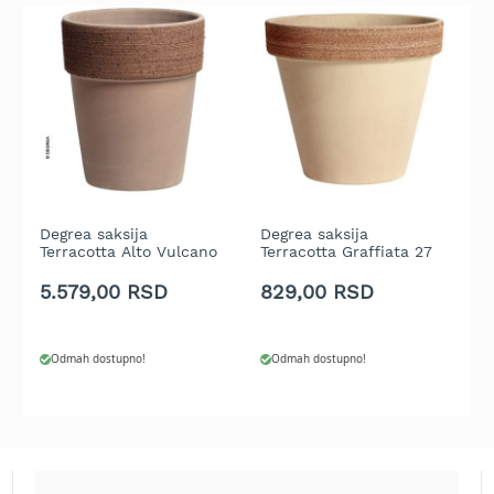
b
e
n
z
i
n
E
l
e
k
Degrea saksija
Degrea saksija
D
t
Terracotta Alto Vulcano
Terracotta Graffiata 27
C
r
Graffiata 40 cm
cm
i
5.579,00 RSD
829,00 RSD
7
č
n
e
Odmah dostupno!
Odmah dostupno!
k
o
s
i
l
i
c