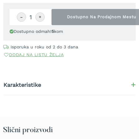
t
r
−
+
a
Dostupno Na Prodajnom Mestu
v
u
Dostupno odmah!
5
kom
K
o
Isporuka u roku od 2 do 3 dana
s
DODAJ NA LISTU ŽELJA
i
l
i
c
e
Karakteristike
z
a
t
r
a
v
u
Slični proizvodi
n
a