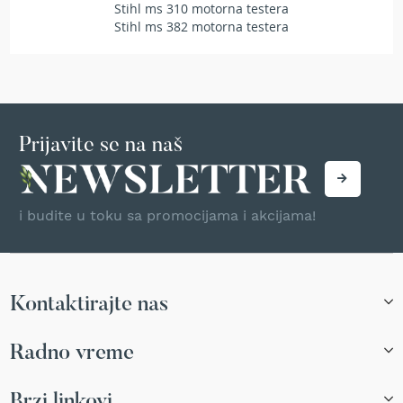
Stihl ms 310 motorna testera
r
Stihl ms 382 motorna testera
s
k
i
t
r
i
m
Prijavite se na naš
e
r
i
z
i budite u toku sa promocijama i akcijama!
a
t
r
a
v
Kontaktirajte nas
u
B
Radno vreme
e
n
z
Brzi linkovi