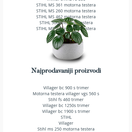
STIHL MS 361 motorna testera
T
r
STIHL MS 260 motorna testera
i
STIHL MS 462 motorna testera
m
STIHL 500i motorna testera
e
STIHL MS 230 motorna testera
r
i
z
a
t
r
a
v
Najprodavaniji proizvodi
u
A
Villager bc 900 s trimer
k
Motorna testera villager vgs 560 s
u
Stihl fs 460 trimer
m
Villager bc 1250s trimer
u
Villager bc 1900 s trimer
l
STIHL
a
Villager
t
Stihl ms 250 motorna testera
o