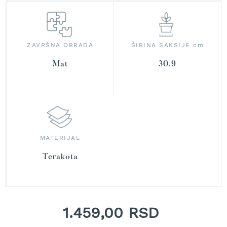
r
a
v
u
ZAVRŠNA OBRADA
ŠIRINA SAKSIJE cm
S
a
Mat
30.9
m
o
h
o
d
n
e
MATERIJAL
k
o
Terakota
s
i
l
i
c
e
1.459,00 RSD
z
a