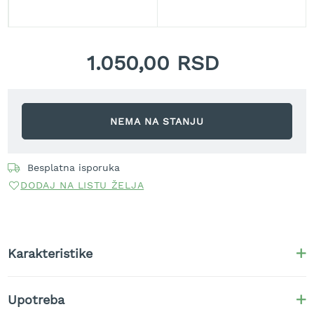
t
r
a
v
1.050,00 RSD
u
K
o
s
NEMA NA STANJU
i
l
i
Besplatna isporuka
c
e
DODAJ NA LISTU ŽELJA
z
a
t
r
Karakteristike
a
v
u
n
Upotreba
a