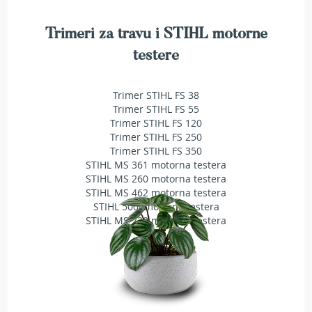
T
r
Trimeri za travu i STIHL motorne
i
m
testere
e
r
i
Trimer STIHL FS 38
z
Trimer STIHL FS 55
a
Trimer STIHL FS 120
t
Trimer STIHL FS 250
r
a
Trimer STIHL FS 350
v
STIHL MS 361 motorna testera
u
STIHL MS 260 motorna testera
STIHL MS 462 motorna testera
A
STIHL 500i motorna testera
k
STIHL MS 230 motorna testera
u
m
u
l
a
t
o