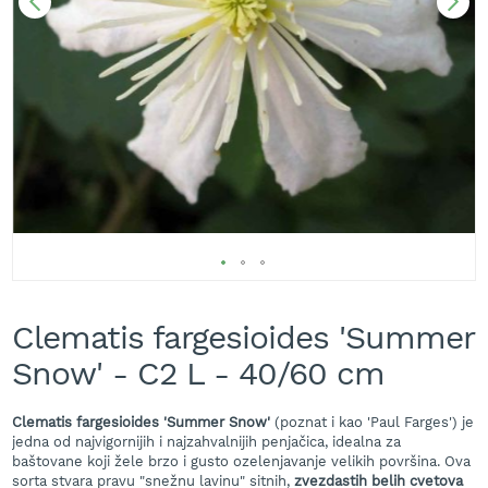
A
k
u
m
u
l
a
t
o
r
s
k
e
k
Skip
o
s
to
Clematis fargesioides 'Summer
i
the
l
beginning
Snow' - C2 L - 40/60 cm
i
of
c
the
e
images
Clematis fargesioides 'Summer Snow'
(poznat i kao 'Paul Farges') je
z
gallery
jedna od najvigornijih i najzahvalnijih penjačica, idealna za
a
baštovane koji žele brzo i gusto ozelenjavanje velikih površina. Ova
t
sorta stvara pravu "snežnu lavinu" sitnih,
zvezdastih belih cvetova