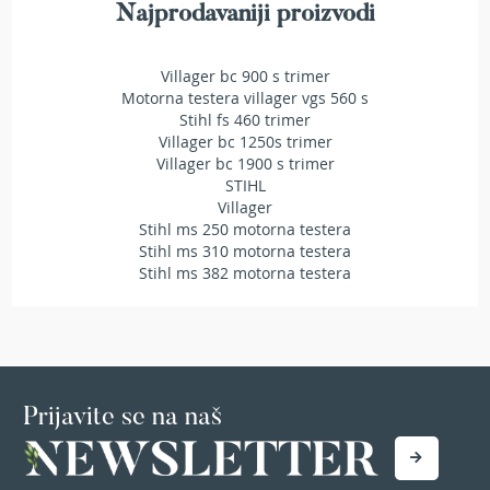
Najprodavaniji proizvodi
r
s
k
Villager bc 900 s trimer
i
t
Motorna testera villager vgs 560 s
r
Stihl fs 460 trimer
i
Villager bc 1250s trimer
m
Villager bc 1900 s trimer
e
STIHL
r
Villager
i
Stihl ms 250 motorna testera
z
Stihl ms 310 motorna testera
a
Stihl ms 382 motorna testera
t
r
a
v
u
B
Prijavite se na naš
e
n
z