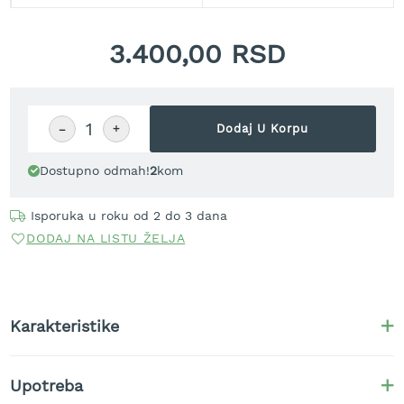
t
r
3.400,00 RSD
a
v
u
K
−
+
Dodaj U Korpu
o
s
i
Dostupno odmah!
2
kom
l
i
Isporuka u roku od 2 do 3 dana
c
e
DODAJ NA LISTU ŽELJA
z
a
t
r
Karakteristike
a
v
u
n
Upotreba
a