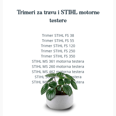
T
r
Trimeri za travu i STIHL motorne
i
m
testere
e
r
i
Trimer STIHL FS 38
z
Trimer STIHL FS 55
a
Trimer STIHL FS 120
t
Trimer STIHL FS 250
r
a
Trimer STIHL FS 350
v
STIHL MS 361 motorna testera
u
STIHL MS 260 motorna testera
STIHL MS 462 motorna testera
A
STIHL 500i motorna testera
k
STIHL MS 230 motorna testera
u
m
u
l
a
t
o