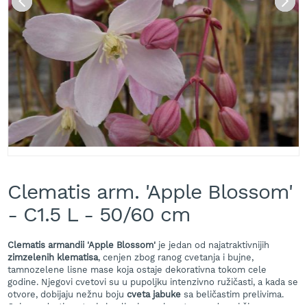
A
k
u
m
u
l
a
t
o
r
s
k
e
Skip
k
to
o
Clematis arm. 'Apple Blossom'
the
s
beginning
- C1.5 L - 50/60 cm
i
of
l
the
i
images
Clematis armandii 'Apple Blossom'
je jedan od najatraktivnijih
c
gallery
zimzelenih klematisa
, cenjen zbog ranog cvetanja i bujne,
e
tamnozelene lisne mase koja ostaje dekorativna tokom cele
z
godine. Njegovi cvetovi su u pupoljku intenzivno ružičasti, a kada se
a
otvore, dobijaju nežnu boju
cveta jabuke
sa beličastim prelivima.
t
Ovi zvezdasti cvetovi skupljeni su u bogate grozdove i šire