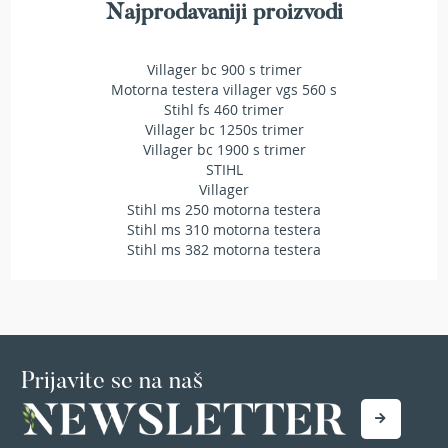
Najprodavaniji proizvodi
r
s
k
Villager bc 900 s trimer
i
t
Motorna testera villager vgs 560 s
r
Stihl fs 460 trimer
i
Villager bc 1250s trimer
m
Villager bc 1900 s trimer
e
STIHL
r
Villager
i
Stihl ms 250 motorna testera
z
Stihl ms 310 motorna testera
a
Stihl ms 382 motorna testera
t
r
a
v
u
B
Prijavite se na naš
e
n
z