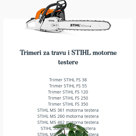
T
r
i
m
e
r
i
z
a
Trimeri za travu i STIHL motorne
t
r
testere
a
v
u
Trimer STIHL FS 38
Trimer STIHL FS 55
A
Trimer STIHL FS 120
k
Trimer STIHL FS 250
u
Trimer STIHL FS 350
m
STIHL MS 361 motorna testera
u
STIHL MS 260 motorna testera
l
STIHL MS 462 motorna testera
a
STIHL 500i motorna testera
t
o
STIHL MS 230 motorna testera