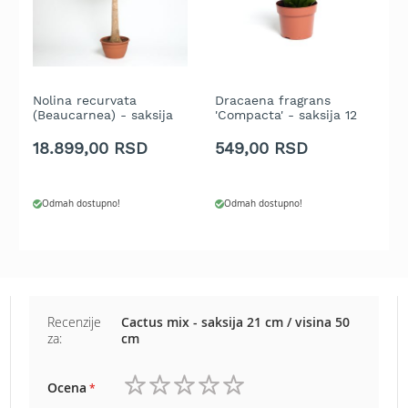
e
z
a
t
r
Nolina recurvata
Dracaena fragrans
C
a
(Beaucarnea) - saksija
'Compacta' - saksija 12
5
v
35 cm / visina 150 cm
cm / visina 25 cm
r
u
18.899,00 RSD
549,00 RSD
2
R
o
Odmah dostupno!
Odmah dostupno!
b
o
t
k
o
s
i
Recenzije
Cactus mix - saksija 21 cm / visina 50
l
za:
cm
i
c
e
Ocena
z
1
2
3
4
5