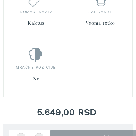
r
a
DOMAĆI NAZIV
ZALIVANJE
v
u
Kaktus
Veoma retko
S
a
m
o
h
o
d
MRAČNE POZICIJE
n
e
Ne
k
o
s
i
l
5.649,00 RSD
i
c
e
z
a