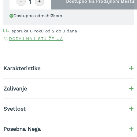
−
+
Dostupno Na Prodajnom Mestu
t
r
Dostupno odmah!
2
kom
a
v
u
Isporuka u roku od 2 do 3 dana
DODAJ NA LISTU ŽELJA
K
o
s
i
l
Karakteristike
i
c
e
z
Zalivanje
a
t
r
Svetlost
a
v
u
n
Posebna Nega
a