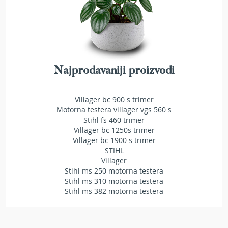
r
s
k
i
t
r
i
Najprodavaniji proizvodi
m
e
r
Villager bc 900 s trimer
i
Motorna testera villager vgs 560 s
z
Stihl fs 460 trimer
a
Villager bc 1250s trimer
t
Villager bc 1900 s trimer
r
STIHL
a
Villager
v
Stihl ms 250 motorna testera
u
Stihl ms 310 motorna testera
B
Stihl ms 382 motorna testera
e
n
z