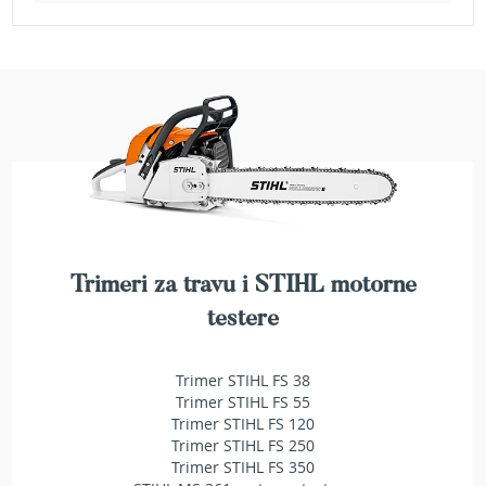
a
t
r
a
v
u
N
o
ž
e
v
i
z
Trimeri za travu i STIHL motorne
a
testere
k
o
s
Trimer STIHL FS 38
i
l
Trimer STIHL FS 55
i
Trimer STIHL FS 120
c
Trimer STIHL FS 250
e
Trimer STIHL FS 350