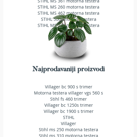
STIHL MS 361 motorna testera
T
STIHL MS 260 motorna testera
r
STIHL MS 462 motorna testera
i
STIHL 500i motorna testera
m
STIHL MS 230 motorna testera
e
r
i
z
a
t
r
a
Najprodavaniji proizvodi
v
u
Villager bc 900 s trimer
A
Motorna testera villager vgs 560 s
k
Stihl fs 460 trimer
u
Villager bc 1250s trimer
m
Villager bc 1900 s trimer
u
STIHL
l
Villager
a
t
Stihl ms 250 motorna testera
o
Stihl ms 310 motorna testera