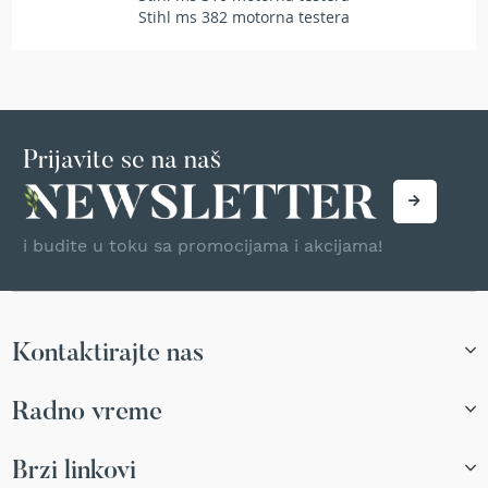
r
Stihl ms 382 motorna testera
s
k
i
t
r
i
Prijavite se na naš
m
e
r
i
z
i budite u toku sa promocijama i akcijama!
a
t
r
a
v
Kontaktirajte nas
u
B
Radno vreme
e
n
Brzi linkovi
z