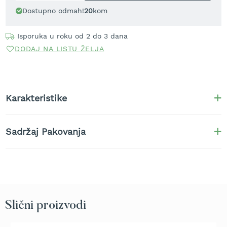
t
Dostupno odmah!
20
kom
r
a
Isporuka u roku od 2 do 3 dana
v
u
DODAJ NA LISTU ŽELJA
K
o
s
i
Karakteristike
l
i
c
Sadržaj Pakovanja
e
z
a
t
r
a
v
u
Slični proizvodi
n
a