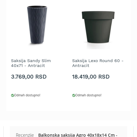
b
e
n
z
i
n
E
l
e
k
Saksija Sandy Slim
Saksija Lexo Round 60 -
S
40x71 - Antracit
Antracit
T
t
r
3.769,00 RSD
18.419,00 RSD
2
i
č
n
e
Odmah dostupno!
Odmah dostupno!
k
o
s
i
l
i
Recenzije
Balkonska saksija Agro 40x18x14 Cm -
c